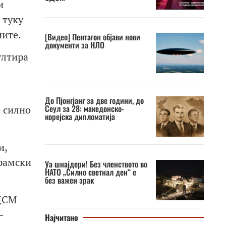
и
 туку
ните.
[Видео] Пентагон објави нови
документи за НЛО
ултира
До Пјонгјанг за две години, до
Сеул за 28: македонско-
о силно
корејска дипломатија
и,
грамски
Уа шнајдери! Без членството во
НАТО „Силно светнал ден“ е
без важен зрак
СДСМ
–
Најчитано