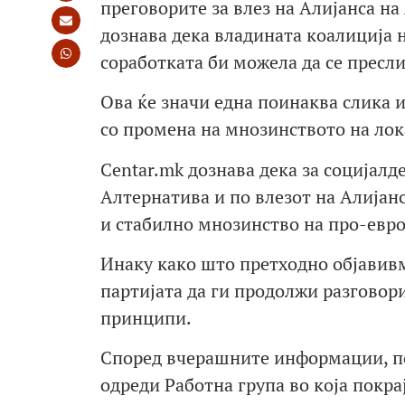
преговорите за влез на Алијанса на
дознава дека владината коалиција 
соработката би можела да се пресл
Ова ќе значи една поинаква слика и
со промена на мнозинството на лок
Centar.mk дознава дека за социјалд
Алтернатива и по влезот на Алијанс
и стабилно мнозинство на про-евро
Инаку како што претходно објавив
партијата да ги продолжи разговор
принципи.
Според вчерашните информации, п
одреди Работна група во која покра