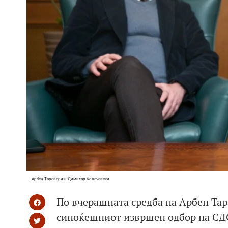
Арбен Таравари и Димитар Ковачевски
По вчерашната средба на Арбен Тар
синоќешниот извршен одбор на СДСМ