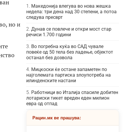
ван
Македонија влегува во нова жешка
недела: три дена над 30 степени, а потоа
следува пресврт
о, но и
Дунав се повлече и откри мост стар
речиси 1.700 години
ите
Во погребна куќа во САД чувале
повеќе од 50 тела без ладење, објектот
нство
останал без дозвола
Мицкоски ќе остане запаметен по
најголемата партиска злоупотреба на
илинденските настани
Работници во Италија спасиле добитен
лотариски тикет вреден еден милион
евра од отпад
Рацин.мк ве прашува: