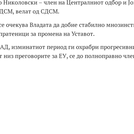
 Николовски – член на Централниот одбор и Јо
СДСМ, велат од СДСМ.
е очекува Владата да добие стабилно мнозинств
 пратеници за промена на Уставот.
САД, изминатиот период ги охрабри прогресивн
т низ преговорите за ЕУ, се до полноправно чле