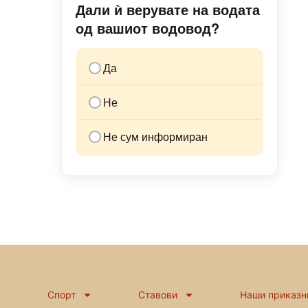
Дали ѝ верувате на водата
од вашиот водовод?
Да
Не
Не сум информиран
н
Спорт
Ставови
Наши приказн