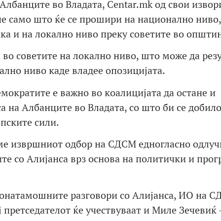
 Албанците во Владата, Centar.mk од свои извор
не само што ќе се прошири на национално ниво,
ика и на локално ниво преку советите во општи
 во советите на локално ниво, што може да рез
ално ниво каде владее опозицијата.
емократите е важно во коалицијата да остане и
а на Албанците во Владата, со што би се добил
пските сили.
ме извршниот одбор на СДСМ едногласно одлуч
ите со Алијанса врз основа на политички и про
онатамошните разговори со Алијанса, ИО на 
ј претседателот ќе учествуваат и Миле Зечевиќ 