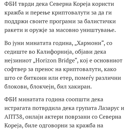
ФБИ тврди дека Северна Кореја користи
кражба и перење криптовалути за да ги
поддржи своите програми за балистички
ракети и оружје за масовно уништување.
Во јуни минатата година, „Хармони“, со
седиште во Калифорнија, објави дека
нејзиниот „Horizon Bridge“, кој е основниот
софтвер за пренос на криптовалути, како
што се биткоин или етер, помеѓу различни
блокови, блокчејн, бил хакиран.
ФБИ минатата година соопшти дека
истрагата потврдила дека групата Лазарус и
АПТ38, онлајн актери поврзани со Северна
Кореја, биле одговорни за кражба на