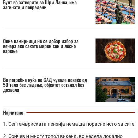
Бунт во затворите во Шри Ланка, има
загинати и повредени
Овие намирници не се добар избор за
вечера ако сакате мирен сон и лесно
варење
Во погребна куќа во САД чувале повеќе од
50 тела без ладење, објектот останал без
дозвола
Најчитано
Септемвриската пензија нема да порасне исто за сите
Сончев и многу топол викенд, во недела локално