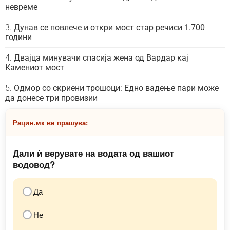
невреме
Дунав се повлече и откри мост стар речиси 1.700
години
Двајца минувачи спасија жена од Вардар кај
Камениот мост
Одмор со скриени трошоци: Едно вадење пари може
да донесе три провизии
Рацин.мк ве прашува:
Дали ѝ верувате на водата од вашиот
водовод?
Да
Не