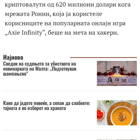
криптовалути од 620 милиони долари кога
мрежата Ронин, која ја користеле
корисниците на популарната онлајн игра
„Axie Infinity“, беше на мета на хакери.
Најново
Сведок на судењето за убиството на
новинарката на Малта: „Подготвував
шампањско“
Како да јадете повеќе, а сепак да слабеете:
тајната е во изборот на храната