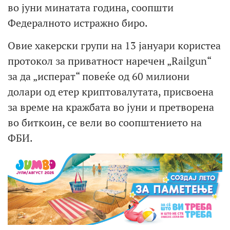
во јуни минатата година, соопшти
Федералното истражно биро.
Овие хакерски групи на 13 јануари користеа
протокол за приватност наречен „Railgun“
за да „исперат“ повеќе од 60 милиони
долари од етер криптовалутата, присвоена
за време на кражбата во јуни и претворена
во биткоин, се вели во соопштението на
ФБИ.