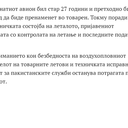
натиот авион бил стар 27 години и претходно б
д да биде пренаменет во товарен. Токму поради
хничката состојба на леталото, пријавениот
та со контролата на летање и последните пода
иманието кон безбедноста на воздухопловниот
делот на товарните летови и техничката исправн
т за пакистанските служби останува потрагата 
от.