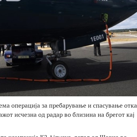
ема операција за пребарување и спасување отк
ажот исчезна од радар во близина на брегот кај