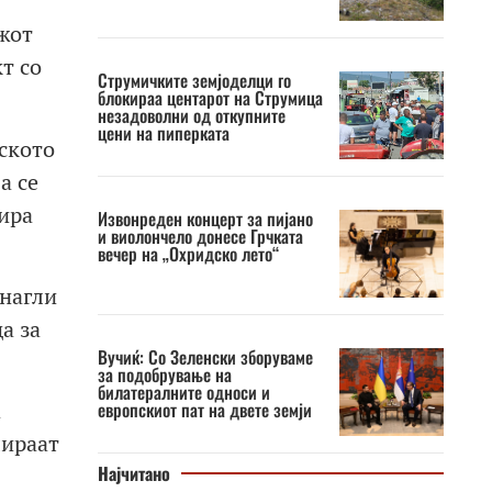
жот
т со
Струмичките земјоделци го
блокираа центарот на Струмица
незадоволни од откупните
цени на пиперката
ското
а се
ира
Извонреден концерт за пијано
и виолончело донесе Грчката
вечер на „Охридско лето“
 нагли
а за
Вучиќ: Со Зеленски зборуваме
за подобрување на
билатералните односи и
а
европскиот пат на двете земји
лираат
Најчитано