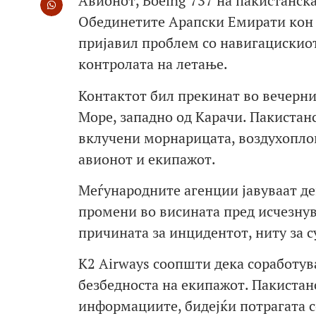
Авионот, Boeing 737 на пакистанска
Обединетите Арапски Емирати кон
пријавил проблем со навигацискиот
контролата на летање.
Контактот бил прекинат во вечерни
Море, западно од Карачи. Пакистанс
вклучени морнарицата, воздухоплов
авионот и екипажот.
Меѓународните агенции јавуваат де
промени во висината пред исчезнув
причината за инцидентот, ниту за с
K2 Airways соопшти дека соработув
безбедноста на екипажот. Пакистан
информациите, бидејќи потрагата с