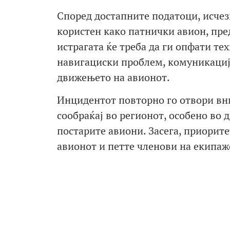
Според достапните податоци, исчез
користен како патнички авион, пре
истрагата ќе треба да ги опфати те
навигациски проблем, комуникација
движењето на авионот.
Инцидентот повторно го отвори вн
сообраќај во регионот, особено во 
постарите авиони. Засега, приорите
авионот и петте членови на екипаж