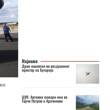
Најново
Дрон навлегол во воздушниот
простор на Бугарија
ако
ЦУК: Активни пожари има во
Ѓорче Петров и Арачиново