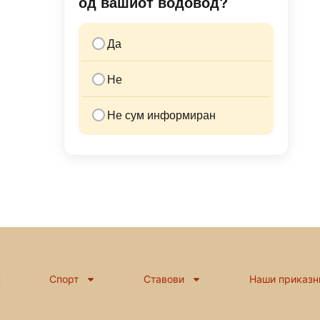
од вашиот водовод?
Да
Не
Не сум информиран
н
Спорт
Ставови
Наши приказн