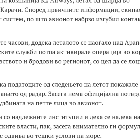
та компанија K2 Airways, летал од Шарџа во
 Карачи. Според првичните информации, екипа
 систем, по што авионот набрзо изгубил контак
те часови, додека леталото се наоѓало над Арап
ките служби потоа активирале операција во кој
ството и бродови во регионот, со цел да се лоц
ка податоците од следењето на летот покажале
ањето од радар. Засега нема официјална потврд
удбината на петте лица во авионот.
а со надлежните институции и дека се надева н
ските власти, пак, засега внимателно ги форму
е одвива во тешки услови на море.