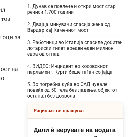
Дунав се повлече и откри мост стар
ил
речиси 1.700 години
 тоа
Двајца минувачи спасија жена од
Вардар кај Камениот мост
тоци за
Работници во Италија спасиле добитен
лотариски тикет вреден еден милион
евра од отпад
ВИДЕО: Инцидент во косовскиот
ост на
парламент, Курти беше гаѓан со јајца
по
Во погребна куќа во САД чувале
повеќе од 50 тела без ладење, објектот
останал без дозвола
Рацин.мк ве прашува:
Дали ѝ верувате на водата