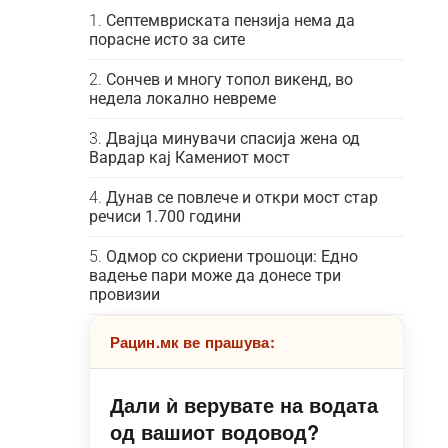
Септемвриската пензија нема да
порасне исто за сите
Сончев и многу топол викенд, во
недела локално невреме
Двајца минувачи спасија жена од
Вардар кај Камениот мост
Дунав се повлече и откри мост стар
речиси 1.700 години
Одмор со скриени трошоци: Едно
вадење пари може да донесе три
провизии
Рацин.мк ве прашува:
Дали ѝ верувате на водата
од вашиот водовод?