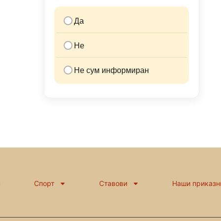
Да
Не
Не сум информиран
н
Спорт
Ставови
Наши приказн