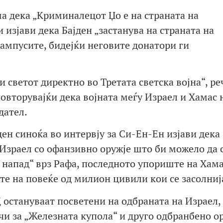
 дека „Криминалецот Џо е на страната на
 изјави дека Бајден „застанува на страната на
кампусите, бидејќи неговите донатори ги
и светот директно во Третата светска војна“, ре
овторувајќи дека војната меѓу Израел и Хамас
дател.
ен синоќа во интервју за Си-Ен-Ен изјави дека
 Израел со офанзивно оружје што би можело да 
 напад“ врз Рафа, последното упориште на Хама
те на повеќе од милион цивили кои се засолниј
 остануваат посветени на одбраната на Израел, 
и за „Железната купола“ и друго одбранбено ор