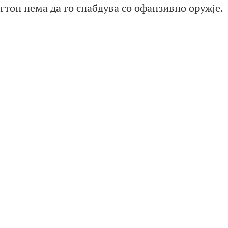
гтон нема да го снабдува со офанзивно оружје.