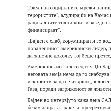
Трамп на социјалните мрежи напиша
терористите“, алудирајќи на Хамас и
радикалните толпи кои ги зазедоа 
финансираат“.
„Бајден е слаб, корумпиран и го вод
поранешниот американски лидер, п
да започне доколку тој беше претсе
Американскиот претседател Џо Бајд
неговата земја нема да го снабдува
искористи за да се изврши „целосен
Газа, поради загриженост за животи
Бајден во интервјуто кажа дека САД
ќе му испратат ракети-пресретнувач