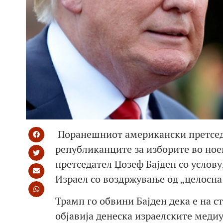
Поранешниот американски претседа
републиканците за изборите во но
претседател Џозеф Бајден со услов
Израел со воздржување од „целосна 
Трамп го обвини Бајден дека е на 
објавија денеска израелските меди