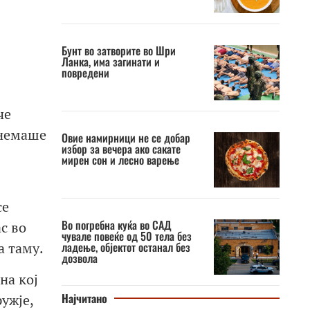
Бунт во затворите во Шри
Ланка, има загинати и
повредени
че
 немаше
Овие намирници не се добар
избор за вечера ако сакате
мирен сон и лесно варење
се
Во погребна куќа во САД
с во
чувале повеќе од 50 тела без
ладење, објектот останал без
а таму.
дозвола
на кој
Најчитано
ужје,