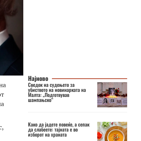
Најново
на
Сведок на судењето за
убиството на новинарката на
от
Малта: „Подготвував
шампањско“
на
Како да јадете повеќе, а сепак
с,
да слабеете: тајната е во
изборот на храната