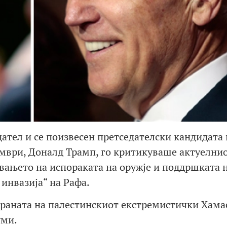
тел и се поизвесен претседателски кандидата 
ември, Доналд Трамп, го критикуваше актуелни
увањето на испораката на оружје и поддршката 
инвазија“ на Рафа.
страната на палестинскиот екстремистички Хама
уми.