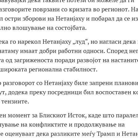
азговорите поврзани со кризата во регионот. Н
л остри зборови на Нетанјаху и побарал да се и
лно влошување на состојбата.
а го нарекол Нетанјаху „луд“, но нагласи дека 
 натаму имаат добри работни односи. Според не
а од загриженоста поради развојот на настанит
широката регионална стабилност.
о разговорот со Нетанјаху биле запрени планови
ут, додека преку посредници бил воспоставен к
т тензиите.
ен момент за Блискиот Исток, каде што паралел
лување на конфликтите и продолжување на
е оценуваат дека разликите меѓу Трамп и Нетан