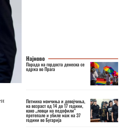
Најново
Парада на гордоста денеска се
одржа во Прага
ен
Петмина момчиња и девојчиња,
на возраст од 14 до 17 години,
како „ловци на педофили“
претепале и убиле маж на 37
години во Бугарија