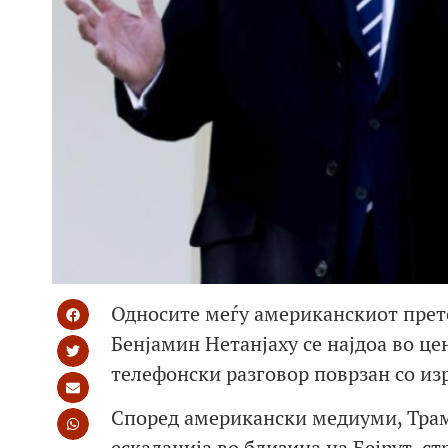
Односите меѓу американскиот прет
Бенјамин Нетанјаху се најдоа во ц
телефонски разговор поврзан со из
Според американски медиуми, Трамп
ескалација во близина на Бејрут, с