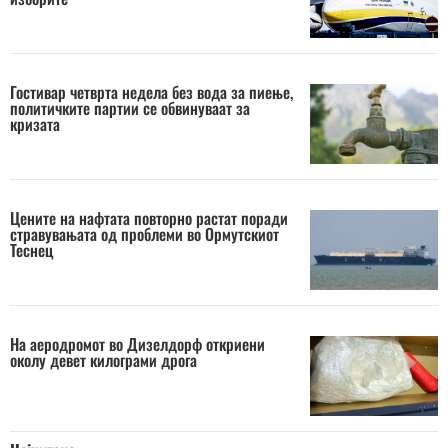
Гостивар четврта недела без вода за пиење,
политичките партии се обвинуваат за
кризата
Цените на нафтата повторно растат поради
стравувањата од проблеми во Ормутскиот
Теснец
На аеродромот во Дизелдорф откриени
околу девет килограми дрога