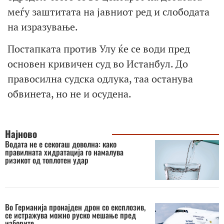
меѓу заштитата на јавниот ред и слободата
на изразување.
Постапката против Улу ќе се води пред
основен кривичен суд во Истанбул. До
правосилна судска одлука, таа останува
обвинета, но не и осудена.
Најново
Водата не е секогаш доволна: како
правилната хидратација го намалува
ризикот од топлотен удар
Во Германија пронајден дрон со експлозив,
се истражува можно руско мешање пред
изборите