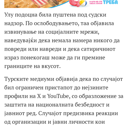
Улу подоцна била пуштена под судски
надзор. По ослободувањето, таа објавила
извинување на социјалните мрежи,
наведувајќи дека немала намера никого да
повреди или навреди и дека сатиричниот
израз понекогаш може да ги премине
границите на вкусот.
Турските медиуми објавија дека по случајот
бил ограничен пристапот до нејзините
профили на X и YouTube, со образложение за
заштита на националната безбедност и
јавниот ред. Случајот предизвика реакции
од организации и јавни личности кои