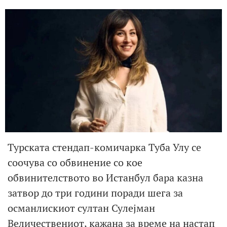
Турската стендап-комичарка Туба Улу се
соочува со обвинение со кое
обвинителството во Истанбул бара казна
затвор до три години поради шега за
османлискиот султан Сулејман
Величествениот, кажана за време на настап