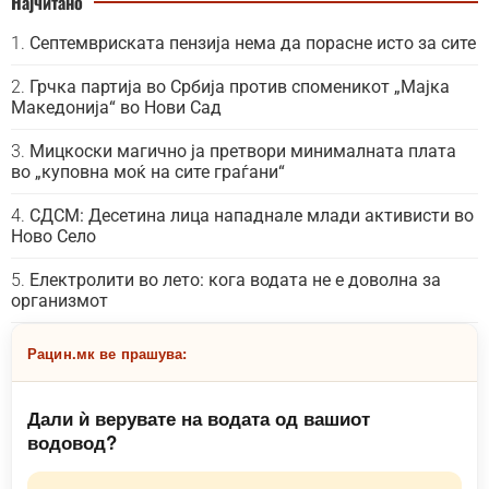
Најчитано
Септемвриската пензија нема да порасне исто за сите
Грчка партија во Србија против споменикот „Мајка
Македонија“ во Нови Сад
Мицкоски магично ја претвори минималната плата
во „куповна моќ на сите граѓани“
СДСМ: Десетина лица нападнале млади активисти во
Ново Село
Електролити во лето: кога водата не е доволна за
организмот
Рацин.мк ве прашува:
Дали ѝ верувате на водата од вашиот
водовод?