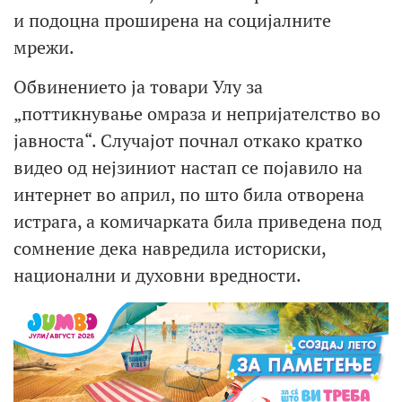
и подоцна проширена на социјалните
мрежи.
Обвинението ја товари Улу за
„поттикнување омраза и непријателство во
јавноста“. Случајот почнал откако кратко
видео од нејзиниот настап се појавило на
интернет во април, по што била отворена
истрага, а комичарката била приведена под
сомнение дека навредила историски,
национални и духовни вредности.