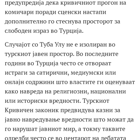
предупредија дека кривичниот прогон на
комичари поради сценски настапи
дополнително го стеснува просторот за
слободен израз во Турција.
Случајот со Туба Улу не е изолиран во
турскиот јавен простор. Во последните
години во Турција често се отвораат
истраги за сатирични, медиумски или
онлајн содржини што властите ги оценуваат
како навреда на религиозни, национални
или историски вредности. Турскиот
Кривичен законик предвидува казни за
јавно навредување вредности што можат да
го нарушат јавниот мир, а токму таквите
одредби често се во центарот на дебатата