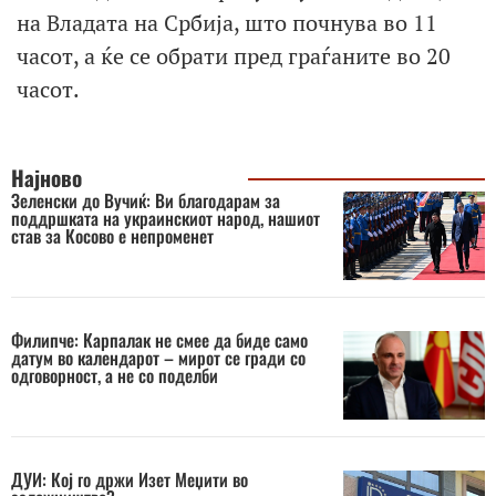
на Владата на Србија, што почнува во 11
часот, а ќе се обрати пред граѓаните во 20
часот.
Најново
Зеленски до Вучиќ: Ви благодарам за
поддршката на украинскиот народ, нашиот
став за Косово е непроменет
Филипче: Карпалак не смее да биде само
датум во календарот – мирот се гради со
одговорност, а не со поделби
ДУИ: Кој го држи Изет Меџити во