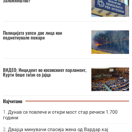
заложништво?
Полицијата уапси две лица кои
подметнувале пожари
ВИДЕО: Инцидент во косовскиот парламент,
Курти беше гаѓан со јајца
Најчитано
Дунав се повлече и откри мост стар речиси 1.700
години
Двајца минувачи спасија жена од Вардар кај