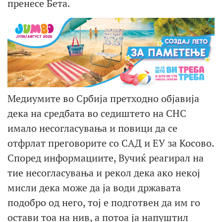
пренесе Бета.
Медиумите во Србија претходно објавија
дека на средбата во седиштето на СНС
имало несогласувања и повици да се
отфрлат преговорите со САД и ЕУ за Косово.
Според информациите, Вучиќ реагирал на
тие несогласувања и рекол дека ако некој
мисли дека може да ја води државата
подобро од него, тој е подготвен да им го
остави тоа на нив, а потоа ја напуштил