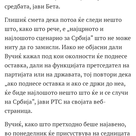
средбата, јави Бета.
Глишиќ смета дека потоа ќе следи нешто
што, како што рече, е „најцрното и
најлошото сценарио за Србија“ што не може
ниту да го замисли. Иако не објасни дали
Вучиќ кажал под кои околности ќе поднесе
оставка, дали на функцијата претседател на
партијата или на државата, тој повтори дека
„ако поднесе оставка и ако се држи до неа,
ќе биде најлошото нешто што ќе и се случи
на Србија“, јави РТС на својата веб-
страница.
Вучиќ, како што претходно беше најавено,
во понеделник ќе присуствува на седницата