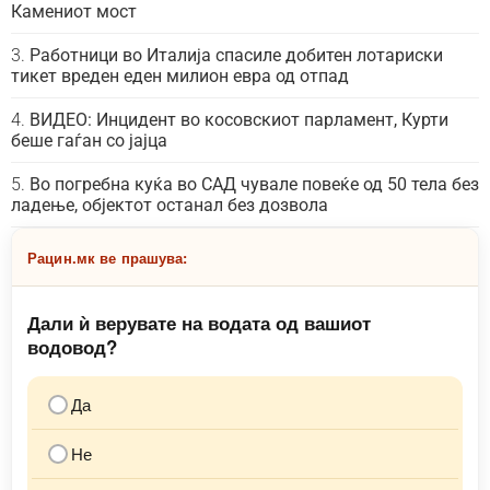
Камениот мост
Работници во Италија спасиле добитен лотариски
тикет вреден еден милион евра од отпад
ВИДЕО: Инцидент во косовскиот парламент, Курти
беше гаѓан со јајца
Во погребна куќа во САД чувале повеќе од 50 тела без
ладење, објектот останал без дозвола
Рацин.мк ве прашува:
Дали ѝ верувате на водата од вашиот
водовод?
Да
Не