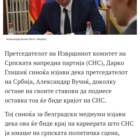
Александар Вучиќ (Фото: Фејсбук)
Претседателот на Извршниот комитет на
Српската напредна партија (СНС), Дарко
Глишиќ синоќа изјави дека претседателот
на Србија, Александар Вучиќ, доколку
остане на своите ставови да поднесе
оставка тоа ќе биде крајот на СНС.
Тој синоќа за белградски медиуми изјави
дека ова ќе биде крај на кариерата што СНС
ја имаше на српската политичка сцена,