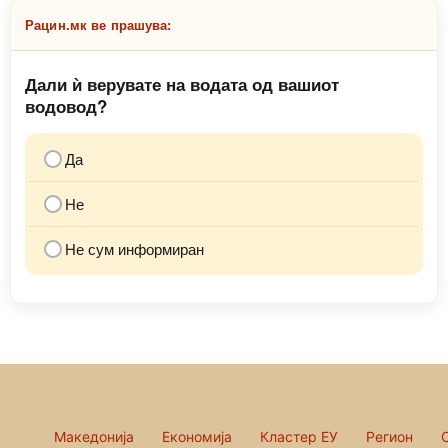
Рацин.мк ве прашува:
Дали ѝ верувате на водата од вашиот
водовод?
Да
Не
Не сум информиран
Македонија
Економија
Кластер ЕУ
Регион