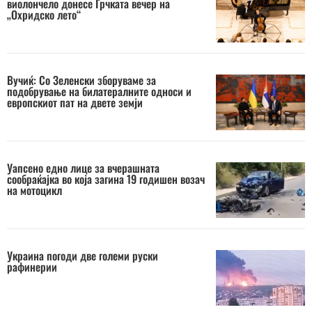
виолончело донесе Грчката вечер на
„Охридско лето“
Вучиќ: Со Зеленски зборуваме за
подобрување на билатералните односи и
европскиот пат на двете земји
Уапсено едно лице за вчерашната
сообраќајка во која загина 19 годишен возач
на мотоцикл
Украина погоди две големи руски
рафинерии