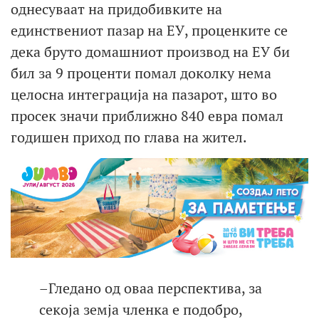
однесуваат на придобивките на
единствениот пазар на ЕУ, проценките се
дека бруто домашниот производ на ЕУ би
бил за 9 проценти помал доколку нема
целосна интеграција на пазарот, што во
просек значи приближно 840 евра помал
годишен приход по глава на жител.
–Гледано од оваа перспектива, за
секоја земја членка е подобро,