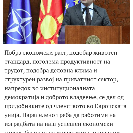
Побрз економски раст, подобар животен
стандард, поголема продуктивност на
трудот, подобра деловна клима и
структурен развој на приватниот сектор,
напредок во институционалната
демократија и доброто владеење, се дел од
придобивките од членството во Европската
унија. Паралелено треба да работиме на
изградбата на наш успешен економски
модел, базиран на инвестиции, иновации,