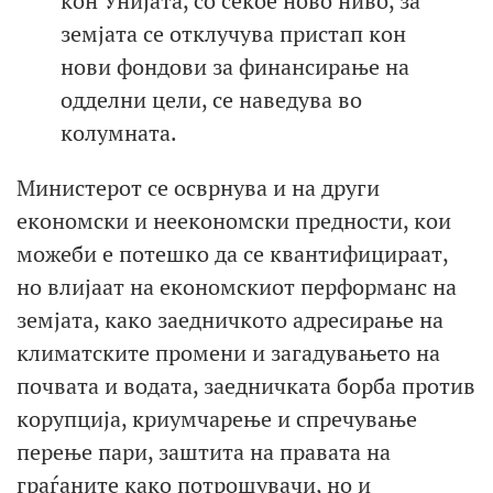
кон Унијата, со секое ново ниво, за
земјата се отклучува пристап кон
нови фондови за финансирање на
одделни цели, се наведува во
колумната.
Министерот се осврнува и на други
економски и неекономски предности, кои
можеби е потешко да се квантифицираат,
но влијаат на економскиот перформанс на
земјата, како заедничкото адресирање на
климатските промени и загадувањето на
почвата и водата, заедничката борба против
корупција, криумчарење и спречување
перење пари, заштита на правата на
граѓаните како потрошувачи, но и