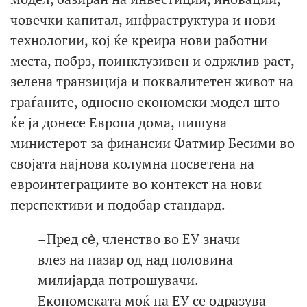
човечки капитал, инфраструктура и нови
технологии, кој ќе креира нови работни
места, побрз, поинклузивен и одржлив раст,
зелена транзиција и поквалитетен живот на
граѓаните, односно економски модел што
ќе ја донесе Европа дома, пишува
министерот за финансии Фатмир Бесими во
својата најнова колумна посветена на
евроинтеграциите во контекст на нови
перспективи и подобар стандард.
–Пред сѐ, членство во ЕУ значи
влез на пазар од над половина
милијарда потрошувачи.
Економската моќ на ЕУ се одразува