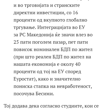
и во трговијата и странските
директни инвестиции, со 16
проценти од вкупното глобално
тргување. Интеграцијата во ЕУ
за РС Македонија ќе значи влез во
25 пати поголем пазар, пет пати
повисок номинален БДП по жител
(при што реален БДП по жител на
нашата економија е околу 40
проценти од тој на ЕУ според
Еуростат), како и значително
пониска стапка на невработеност,
посочува Бесими.
Тој додава дека согласно студиите, кои се