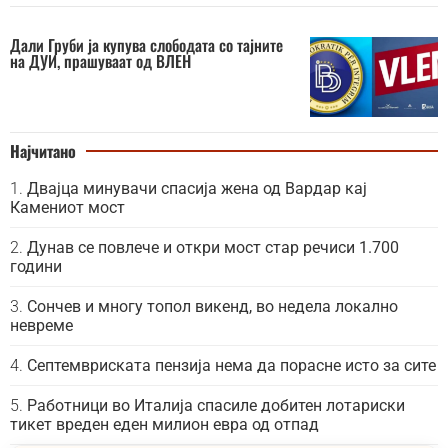
Дали Груби ја купува слободата со тајните
на ДУИ, прашуваат од ВЛЕН
Најчитано
Двајца минувачи спасија жена од Вардар кај
Камениот мост
Дунав се повлече и откри мост стар речиси 1.700
години
Сончев и многу топол викенд, во недела локално
невреме
Септемвриската пензија нема да порасне исто за сите
Работници во Италија спасиле добитен лотариски
тикет вреден еден милион евра од отпад