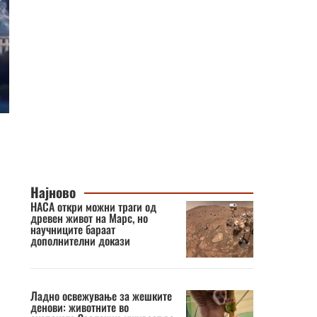
Најново
НАСА откри можни траги од
древен живот на Марс, но
научниците бараат
дополнителни докази
Ладно освежување за жешките
денови: животните во