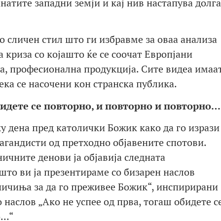
анатите западни земји и кај нив настапува долг
о сличен стил што ги избравме за оваа анализа
а криза со којашто ќе се соочат Европјани
а, професионална продукција. Сите видеа имаа
ека се насочени кон странска публика.
идете се повторно, и повторно и повторно
…
ку дена пред католички Божик како да го изрази
агандисти од претходно објавените спотови.
ничните денови ја објавија следната
што ви ја презентираме со бизарен наслов
ничиња за да го преживее Божик“, инспирирани
 наслов „Ако не успее од прва, тогаш обидете с
о…“