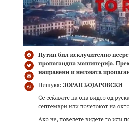
Путин бил исклучително несреќ
пропагандна машинерија. Пре
направени и неговата пропаган
Пишува:
ЗОРАН БОЈАРОВСКИ
Се сеќавате на она видео од руск
септември или почетокот на окт
Ако не, повелете видете го или п