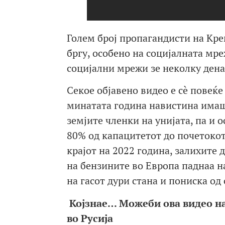
Голем број пропагандисти на Кре
бргу, особено на социјалната мр
социјални мрежи зе неколку ден
Секое објавено видео е сè повеќе
минатата година навистина имаше
земјите членки на унијата, па и 
80% од капацитетот до почетокот
крајот на 2022 година, залихите
на бензините во Европа паднаа на
на гасот дури стана и пониска од
Којзнае… Можеби ова видео на
во Русија