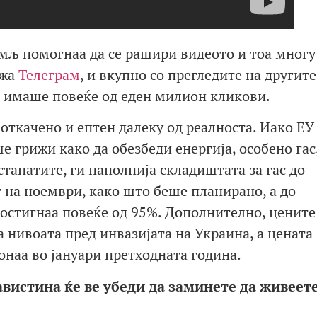
мљ помогнаа да се рашири видеото и тоа многу
ежа
Телеграм
, и вкупно со прегледите на другите
а имаше повеќе од еден милион кликови.
 откачено и ептен далеку од реалноста. Иако ЕУ
 грижи како да обезбеди енергија, особено гас
останатите, ги наполнија складиштата за гас до
 на ноември, како што беше планирано, а до
 достигнаа повеќе од 95%. Дополнително, цените
 нивоата пред инвазијата на Украина, а цената
 онаа во јануари претходната година.
вистина ќе ве убеди да заминете да живеет