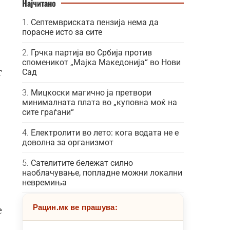
а
Најчитано
Септемвриската пензија нема да
порасне исто за сите
Грчка партија во Србија против
споменикот „Мајка Македонија“ во Нови
т
Сад
Мицкоски магично ја претвори
минималната плата во „куповна моќ на
сите граѓани“
Електролити во лето: кога водата не е
доволна за организмот
Сателитите бележат силно
наоблачување, попладне можни локални
невремиња
Рацин.мк ве прашува:
е