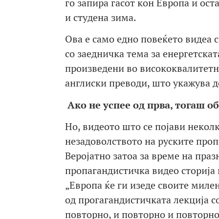
го запира гасот кон Европа и ост
и студена зима.
Ова е само едно повеќето видеа с
со заедничка тема за енергетскат
произведени во висококвалитетн
англиски преводи, што укажува д
Ако не успее од прва,
тогаш об
Но, видеото што се појави некол
незадоволството на руските проп
Веројатно затоа за време на праз
пропагандистичка видео сторија 
„Европа ќе ги изеде своите миле
од прогагандистичката лекција со
повторно, и повторно и повторн