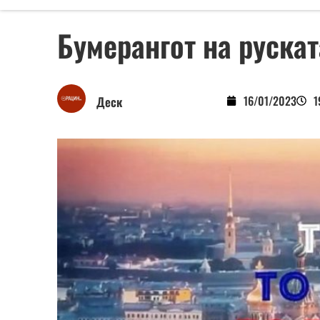
Бумерангот на руска
16/01/2023
1
Деск