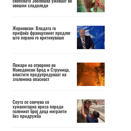
скопската Зоолошка уживаат во
овошни сладоледи
Жерновски: Владата го
прифаќа францускиот предлог
што порано го критикуваше
Пожари на отворено во
Македонски Брод и Струмица,
властите предупредуваат на
зголемена опасност
Сеута се соочува со
хуманитарна криза поради
големиот број деца мигранти
без придружба