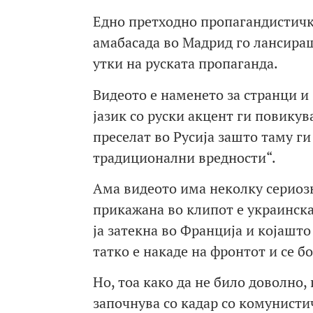
Едно претходно пропагандистичко
амабасада во Мадрид го лансираш
утки на руската пропаганда.
Видеото е наменето за странци и
јазик со руски акцент ги повикува
преселат во Русија зашто таму ги
традиционални вредности“.
Ама видеото има неколку сериозн
прикажана во клипот е украинск
ја затекна во Франција и којашто
татко е накаде на фронтот и се б
Но, тоа како да не било доволно,
започнува со кадар со комунисти