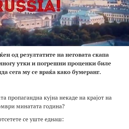
ен од резултатите на неговата скапа
многу утки и погрешни проценки биле
да сега му се враќа како бумеранг.
ата пропагандна кујна некаде на крајот на
омври минатата година?
отсетете се уште еднаш: