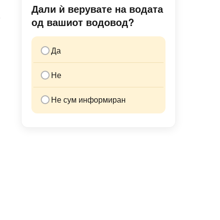
Дали ѝ верувате на водата
е
од вашиот водовод?
Да
Не
Не сум информиран