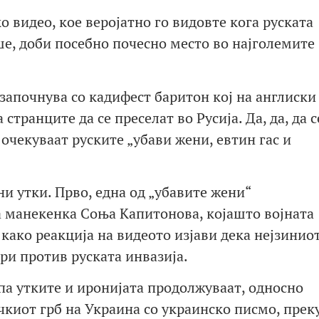
 видео, кое веројатно го видовте кога руската
е, доби посебно почесно место во најголемите
 започнува со кадифест баритон кој на англиски
 странците да се преселат во Русија. Да, да, да с
 очекуваат руските „убави жени, евтин гас и
и утки. Прво, една од „убавите жени“
а манекенка Соња Капитонова, којашто војната
 како реакција на видеото изјави дека нејзинио
ори против руската инвазија.
 па утките и иронијата продолжуваат, односно
чкиот грб на Украина со украинско писмо, прек