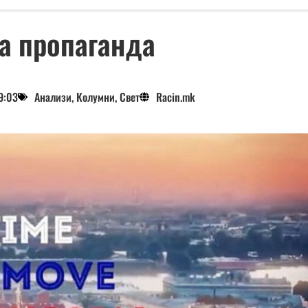
та пропаганда
9:03
Анализи
,
Колумни
,
Свет
Racin.mk