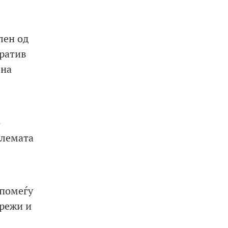
лен од
аратив
 на
о
олемата
 помеѓу
мрежи и