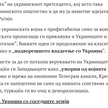
та“ на украинскиот претседател, кој исто така
аинското општество и да му ја наметне идејата
усија.
о-украинската војна е профитабилна само за вое
ската пропаганда ги прикажува и Украинците и
тизам“. Ваквите идеи се продолжение на класи
ако и „
надворешн
ото влад
еење
со Украина
“.
исти за да се поткопа верувањето на Украинцит
ајќи ги Западњаците како „
уморни од војната
тови и мрежа на анонимни Телеграм канали, Кре
ка се напуштени не само од нивната сопствена з
, туркајќи ги во очај и деморализација.
 Украина со соседните земји