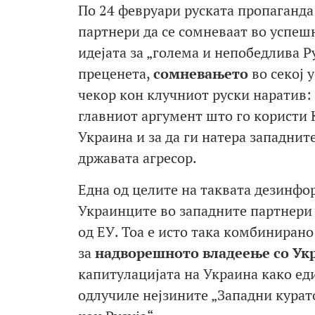
По 24 февруари руската пропаганда
партнери да се сомневаат во успешн
идејата за „голема и непобедлива Р
преценета,
сомне
вањето
во секој 
чекор кон клучниот руски наратив: 
главниот аргумент што го користи 
Украина и за да ги натера западнит
државата агресор.
Една од целите на таквата дезинфор
Украинците во западните партнери и
од ЕУ. Тоа е исто така комбиниран
за
надворешното
владеење со Ук
капитулацијата на Украина како еди
одлучиле нејзините „Западни курато