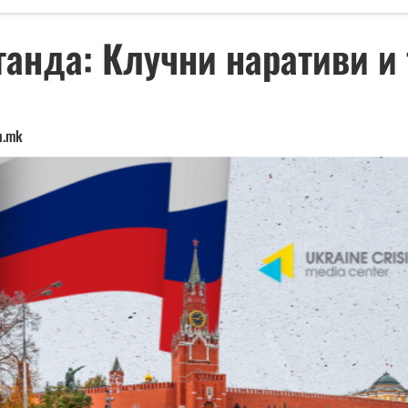
ганда: Клучни наративи и
n.mk