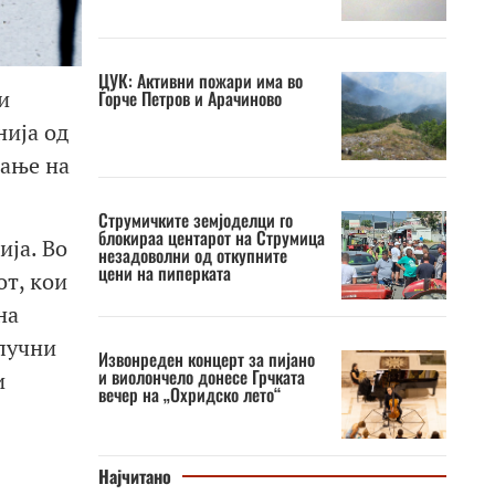
ЦУК: Активни пожари има во
и
Ѓорче Петров и Арачиново
нија од
вање на
Струмичките земјоделци го
блокираа центарот на Струмица
ија. Во
незадоволни од откупните
цени на пиперката
от, кои
на
клучни
Извонреден концерт за пијано
и виолончело донесе Грчката
и
вечер на „Охридско лето“
Најчитано