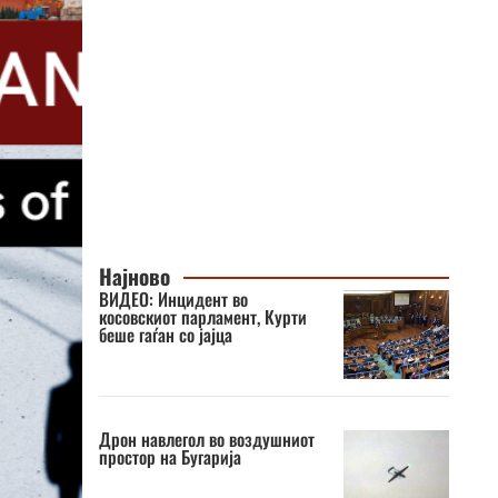
Најново
ВИДЕО: Инцидент во
косовскиот парламент, Курти
беше гаѓан со јајца
Дрон навлегол во воздушниот
простор на Бугарија