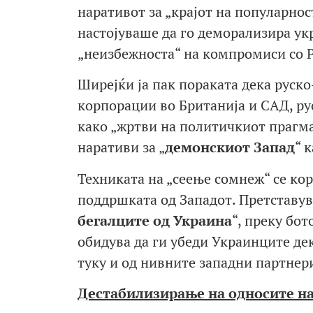
наративот за „крајот на популарнос
настојуваше да го деморализира укр
„неизбежноста“ на компромиси со Р
Ширејќи ја пак пораката дека руск
корпорации во Британија и САД, ру
како „жртви на политичкиот прагма
наративи за „
демонскиот Запад
“ к
Техниката на „сеење сомнеж“ се кор
поддршката од Западот. Претставув
бегалци
те од Украина
“, преку бо
обидува да ги убеди Украинците де
туку и од нивните западни партнери
Дестабилизирање на односите на