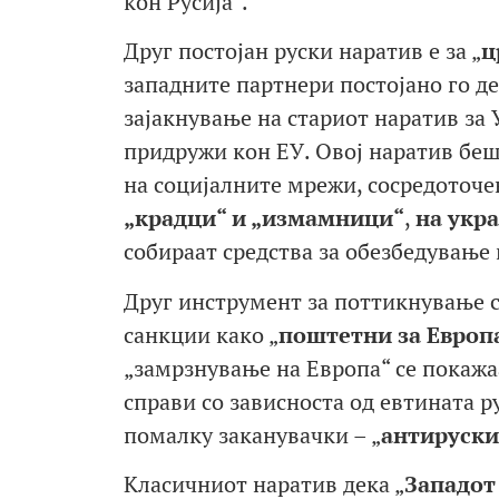
кон Русија“.
Друг постојан руски наратив е за „
ц
западните партнери постојано го де
зајакнување на стариот наратив за 
придружи кон ЕУ. Овој наратив бе
на социјалните мрежи, сосредоточ
„крадци“ и „измамници“
,
на
укра
собираат средства за обезбедување 
Друг инструмент за поттикнување 
санкции како „
поштетни за Европа
„замрзнување на Европа“ се покажа
справи со зависноста од евтината р
помалку заканувачки – „
антируски
Класичниот наратив дека „
Запа
дот