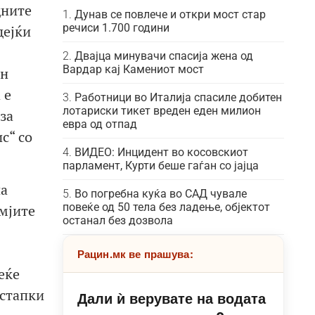
дните
Дунав се повлече и откри мост стар
речиси 1.700 години
дејќи
Двајца минувачи спасија жена од
Вардар кај Камениот мост
ен
 е
Работници во Италија спасиле добитен
лотариски тикет вреден еден милион
за
евра од отпад
с“ со
ВИДЕО: Инцидент во косовскиот
парламент, Курти беше гаѓан со јајца
на
Во погребна куќа во САД чувале
повеќе од 50 тела без ладење, објектот
емјите
останал без дозвола
Рацин.мк ве прашува:
еќе
тстапки
Дали ѝ верувате на водата