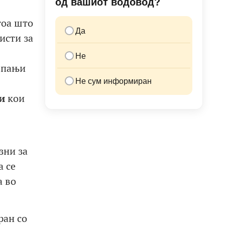
од вашиот водовод?
тоа што
Да
исти за
Не
мпањи
Не сум информиран
и
кои
зни за
а се
а во
ран со