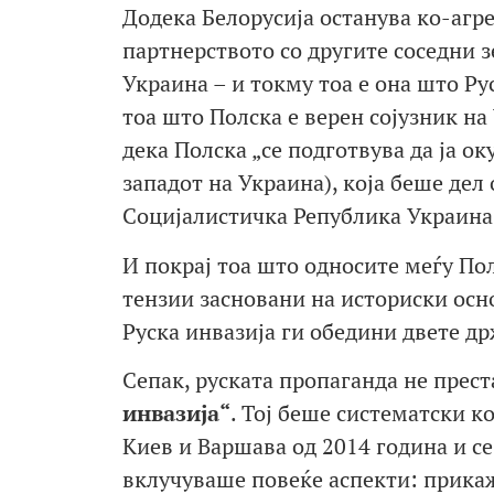
Додека Белорусија останува ко-агре
партнерството со другите соседни з
Украина – и токму тоа е она што Ру
тоа што Полска е верен сојузник на
дека Полска „се подготвува да ја о
западот на Украина), која беше дел 
Социјалистичка Република Украина
И покрај тоа што односите меѓу По
тензии засновани на историски осн
Руска инвазија ги обедини двете д
Сепак, руската пропаганда не прест
инвазија“
. Тој беше систематски к
Киев и Варшава од 2014 година и с
вклучуваше повеќе аспекти: прикаж