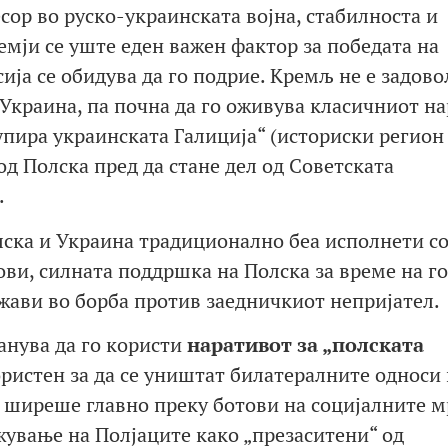
сор во руско-украинската војна, стабилноста и
емји се уште еден важен фактор за победата на
сија се обидува да го подрие. Кремљ не е задово
 Украина, па почна да го оживува класичниот н
купира украинската Галиција“ (историски регион
од Полска пред да стане дел од Советската
.
лска и Украина традиционално беа исполнети с
ови, силната поддршка на Полска за време на г
ржави во борба против заедничкиот непријател.
анува да го користи
наративот за „полската
ористен за да се уништат билатералните односи
е ширеше главно преку ботови на социјалните 
ување на Полјаците како „презаситени“ од