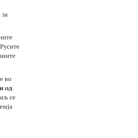
 за
ните
 Русите
чните
е во
 и
од
мљ се
емја