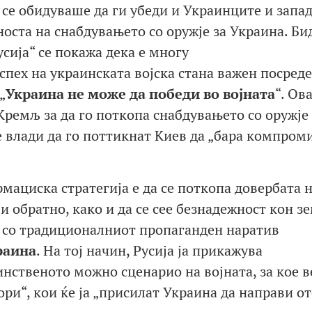
 се обидуваше да ги убеди и Украинците и запа
оста на снабдувањето со оружје за Украина. Би
усија“ се покажа дека е многу
успех на украинската војска стана важен посред
„
Украина не може да победи во војната
“. Ова
Кремљ за да го поткопа снабдувањето со оружје 
е влади да го поттикнат Киев да „бара компроми
мациска стратегија е да се поткопа довербата 
 обратно, како и да се сее безнадежност кон з
о со традиционалниот пропаганден наратив
раина
. На тој начин, Русија ја прикажува
нственото можно сценарио на војната, за кое в
ри“, кои ќе ја „присилат Украина да направи о