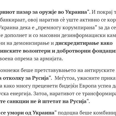
рниот пазар
за оружје во Украина
“. И покрај 
банкираат, овој наратив сè уште активно се кор
Украина дека е „премногу корумпирана“ за да се
ше дополнет и со масовни дезинформациски ка
ени на демонизирање и
дискредитир
ање како
инските волонтери и добротворни фондаци
воена опрема за армијата.
сомнежи беше претставувањето на антируските
 отколку за Русија
“. Меѓутоа, ужасните прика
а како многу преценети бидејќи Европа успеа д
уска енергија. Затоа, наративот се трансформир
те санкции не ѝ штетат на Русија
“.
 се умори од Украина
“ подоцна беше комбини