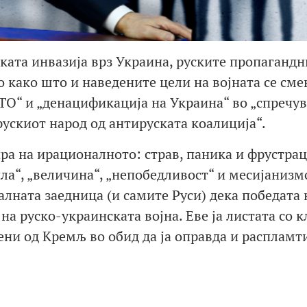
ката инвазија врз Украина, руските пропагандн
о како што и наведените цели на војната се сме
О“ и „денацификација на Украина“ во „спречу
 рускиот народ од антируската коалиција“.
ра на ирационалното: страв, паника и фрустрац
ила“, „величина“, „непобедливост“ и месијанизм
балната заедница (и самите Руси) дека победата 
на руско-украинската војна. Еве ја листата со 
ни од Кремљ во обид да ја оправда и распламт