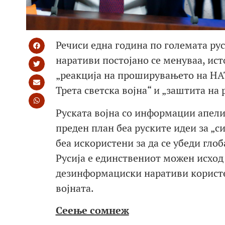
Речиси една година по големата рус
наративи постојано се менуваа, ист
„реакција на проширувањето на НАТ
Трета светска војна“ и „заштита на
Руската војна со информации апели
преден план беа руските идеи за „с
беа искористени за да се убеди гло
Русија е единствениот можен исход 
дезинформациски наративи користе
војната.
Сеење сомнеж