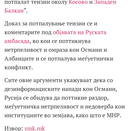
потпалат тензии околу
Косово
и
Западен
Балкан
“.
Доказ за потпалување тензии се и
коментарите под
објавата на Руската
амбасада
, во кои се поттикнува
нетрпеливост и омраза кон Османи и
Албанците и се потпалува меѓуетнички
конфликт.
Сите овие аргументи укажуваат дека со
дезинформациските напади кон Османи,
Русија се обидува да поттикне раздор,
меѓуетничка нетрпеливост и недоверба кон
институциите во земјава, како што е МНР.
Извор:
smk.mk