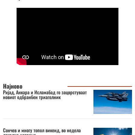
Најново
Ријад, Анкара и Исламабад го зацврстуваат
новиот одбранбен триаголник
Сончев и многу топол викенд, во недела
локално невреме