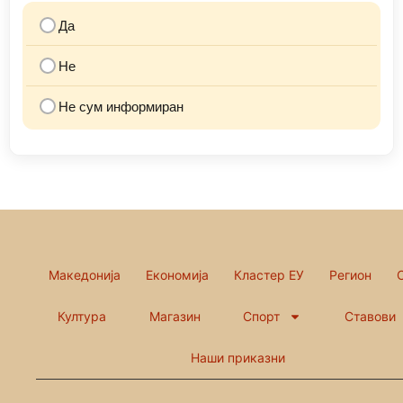
Да
Не
Не сум информиран
Македонија
Економија
Кластер ЕУ
Регион
Култура
Магазин
Спорт
Ставови
Наши приказни