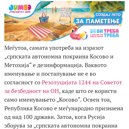
Меѓутоа, самата употреба на изразот
„српската автономна покраина Косово и
Метохија“ е дезинформација. Ваквото
именување и постапување не е во
согласност со
Резолуцијата 1244 на Советот
за безбедност на ОН
, каде што се користи
само именувањето „Косово“. Освен тоа,
Република Косово е меѓународно признаена
од над 100 држави. Затоа, кога Русија
зборува за „српската автономна покраина