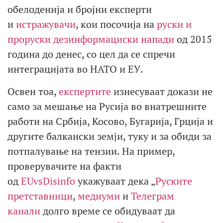
обелоденија и бројни експерти
и
истражувачи
, кои посочија на
руски и
проруски дезинформациски напади
од 2015
година до денес, со цел да се спречи
интеграцијата во НАТО и ЕУ.
Освен тоа,
експертите
изнесуваат докази не
само за мешање на Русија во внатрешните
работи на Србија, Косово, Бугарија, Грција и
другите балкански земји, туку и за обиди за
потпалување на тензии. На пример,
проверувачите на факти
од
EUvsDisinfo
укажуваат дека „
Руските
претставници
,
медиуми
и
Телеграм
канали
долго време се обидуваат да