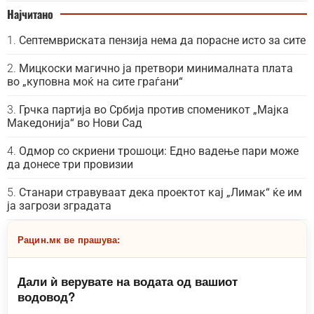
Најчитано
Септемвриската пензија нема да порасне исто за сите
Мицкоски магично ја претвори минималната плата
во „куповна моќ на сите граѓани“
Грчка партија во Србија против споменикот „Мајка
Македонија“ во Нови Сад
Одмор со скриени трошоци: Едно вадење пари може
да донесе три провизии
Станари стравуваат дека проектот кај „Лимак“ ќе им
ја загрози зградата
Рацин.мк ве прашува:
Дали ѝ верувате на водата од вашиот
водовод?