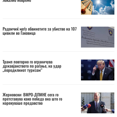
Радоичиќ меѓу обвинетите за убиство на 107
цивили во Ѓаковица
Трамп повторно го ограничува
државјанството по раѓање, на удар
„породилниот туризам“
Жерновски: ВМРО-ДПМНЕ сега го
претставува како победа она што го
нарекуваше предавство