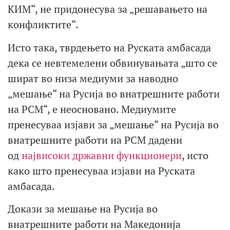
КИМ“, не придонесува за „решавањето на
конфликтите“.
Исто така, тврдењето на Руската амбасада
дека се невтемелени обвинувањата „што се
шират во низа медиуми за наводно
„мешање“ на Русија во внатрешните работи
на РСМ“, е неосновано. Медиумите
пренесуваа изјави за „мешање“ на Русија во
внатрешните работи на РСМ дадени
од
највисоки
државни
функционери
, исто
како што пренесуваа изјави на Руската
амбасада.
Докази за мешање на Русија во
внатрешните работи на Македонија