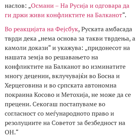
наслов: „
Османи – На Русија и одговара да
ги држи живи конфликтите на Балканот
“.
Во реакцијата на Фејсбук
, Руската амбасада
тврди дека „нема основа за такви тврдења, а
камоли докази“ и укажува: „придонесот на
нашата земја во решавањето на
конфликтите на Балканот во изминатите
многу децении, вклучувајќи во Босна и
Херцеговина и во српската автономна
покраина Косово и Метохија, не може да се
прецени. Секогаш постапуваме во
согласност со меѓународното право и
резолуциите на Советот за безбедност на
ОН.“