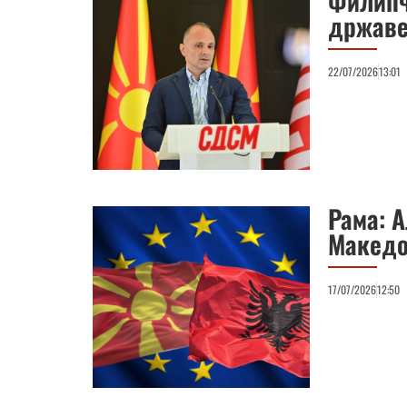
Филипче
државе
22/07/2026
13:01
Рама: А
Македон
17/07/2026
12:50