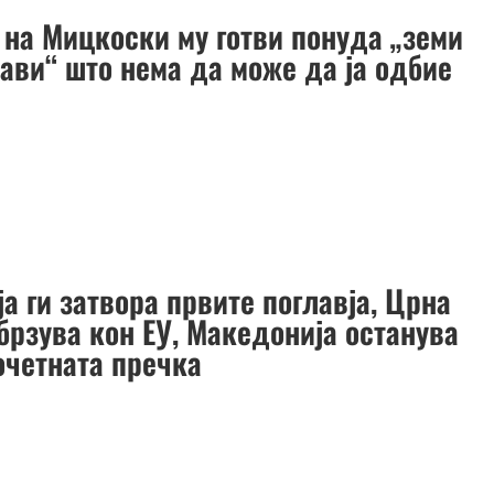
 на Мицкоски му готви понуда „земи
тави“ што нема да може да ја одбие
а ги затвора првите поглавја, Црна
брзува кон ЕУ, Македонија останува
очетната пречка