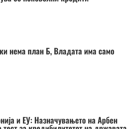
ки нема план Б, Владата има само
нија и ЕУ: Назначувањето на Арбен
е тест за кредибилитетот на државата