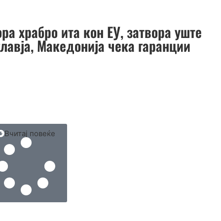
ра храбро ита кон ЕУ, затвора уште
главја, Македонија чека гаранции
Вчитај повеќе