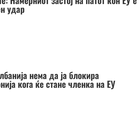
: Намерниот застој на патот кон ЕУ е
н удар
лбанија нема да ја блокира
ија кога ќе стане членка на ЕУ