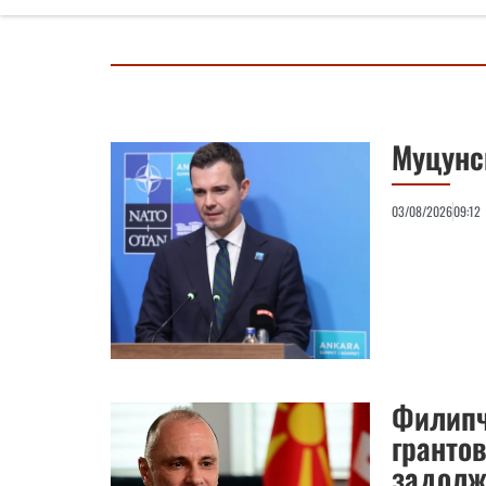
Муцунс
03/08/2026
09:12
Филипч
гранто
задолж