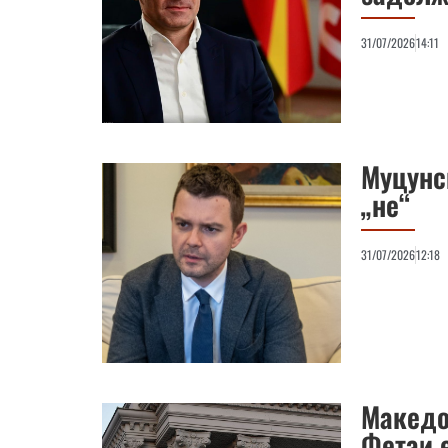
31/07/2026
14:11
Муцунс
„не“
31/07/2026
12:18
Македо
Фетаи 