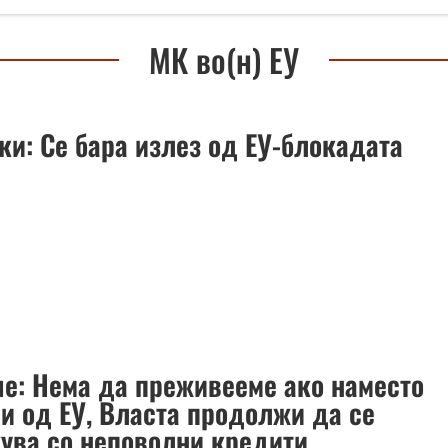
МК во(н) ЕУ
ки: Се бара излез од ЕУ-блокадата
е: Нема да преживееме ако наместо
ви од ЕУ, Власта продолжи да се
ува со неповолни кредити