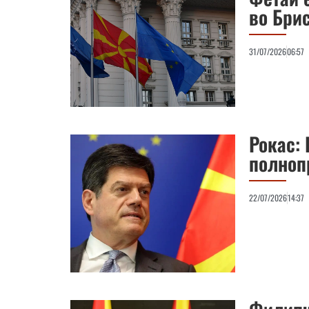
во Бри
31/07/2026
06:57
Рокас: 
полноп
22/07/2026
14:37