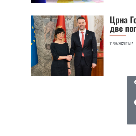
Црна Го
две по
11/07/2026
11:57