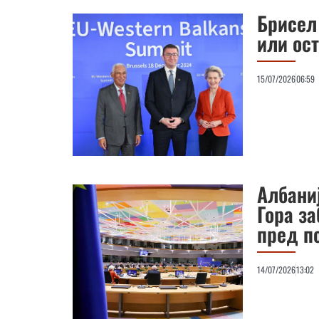
Брисел
или ос
15/07/2026
06:59
Албаниј
Гора за
пред п
14/07/2026
13:02