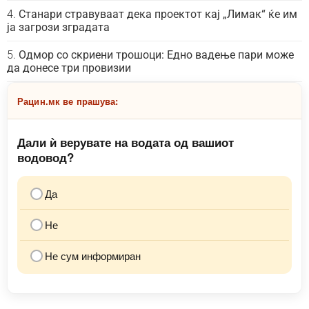
Станари стравуваат дека проектот кај „Лимак“ ќе им
ја загрози зградата
Одмор со скриени трошоци: Едно вадење пари може
да донесе три провизии
Рацин.мк ве прашува:
Дали ѝ верувате на водата од вашиот
водовод?
Да
Не
Не сум информиран