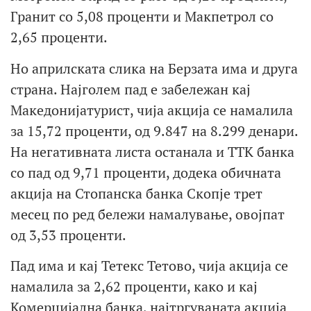
Гранит со 5,08 проценти и Макпетрол со
2,65 проценти.
Но априлската слика на Берзата има и друга
страна. Најголем пад е забележан кај
Македонијатурист, чија акција се намалила
за 15,72 проценти, од 9.847 на 8.299 денари.
На негативната листа останала и ТТК банка
со пад од 9,71 проценти, додека обичната
акција на Стопанска банка Скопје трет
месец по ред бележи намалување, овојпат
од 3,53 проценти.
Пад има и кај Тетекс Тетово, чија акција се
намалила за 2,62 проценти, како и кај
Комерцијална банка, најтргуваната акција