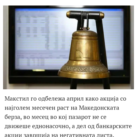
Макстил го одбележа април како акција со
најголем месечен раст на Македонската
берза, во месец во кој пазарот не се
движеше еднонасочно, а дел од банкарските
акции завршија на негативната листа.