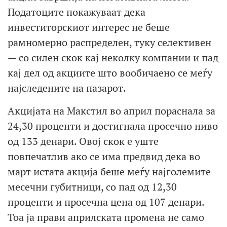
Податоците покажуваат дека
инвеститорскиот интерес не беше
рамномерно распределен, туку селективен
— со силен скок кај неколку компании и пад
кај дел од акциите што вообичаено се меѓу
најследените на пазарот.
Акцијата на Макстил во април пораснала за
24,30 проценти и достигнала просечно ниво
од 133 денари. Овој скок е уште
повпечатлив ако се има предвид дека во
март истата акција беше меѓу најголемите
месечни губитници, со пад од 12,30
проценти и просечна цена од 107 денари.
Тоа ја прави априлската промена не само