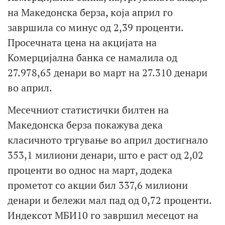
на Македонска берза, која април го
завршила со минус од 2,39 проценти.
Просечната цена на акцијата на
Комерцијална банка се намалила од
27.978,65 денари во март на 27.310 денари
во април.
Месечниот статистички билтен на
Македонска берза покажува дека
класичното тргување во април достигнало
353,1 милиони денари, што е раст од 2,02
проценти во однос на март, додека
прометот со акции бил 337,6 милиони
денари и бележи мал пад од 0,72 проценти.
Индексот МБИ10 го завршил месецот на