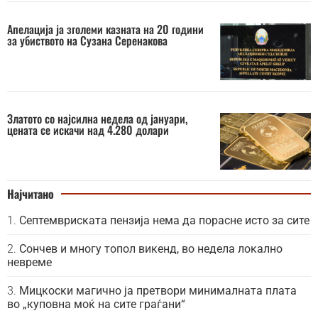
Апелација ја зголеми казната на 20 години
за убиството на Сузана Серенакова
Златото со најсилна недела од јануари,
цената се искачи над 4.280 долари
Најчитано
Септемвриската пензија нема да порасне исто за сите
Сончев и многу топол викенд, во недела локално
невреме
Мицкоски магично ја претвори минималната плата
во „куповна моќ на сите граѓани“