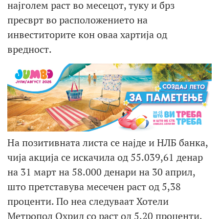
најголем раст во месецот, туку и брз
пресврт во расположението на
инвеститорите кон оваа хартија од
вредност.
На позитивната листа се најде и НЛБ банка,
чија акција се искачила од 55.039,61 денар
на 31 март на 58.000 денари на 30 април,
што претставува месечен раст од 5,38
проценти. По неа следуваат Хотели
Метропол Охрид со раст од 5,20 проценти,