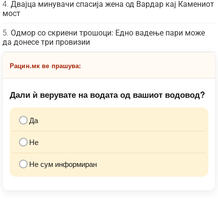
Двајца минувачи спасија жена од Вардар кај Камениот
мост
Одмор со скриени трошоци: Едно вадење пари може
да донесе три провизии
Рацин.мк ве прашува:
Дали ѝ верувате на водата од вашиот водовод?
Да
Не
Не сум информиран