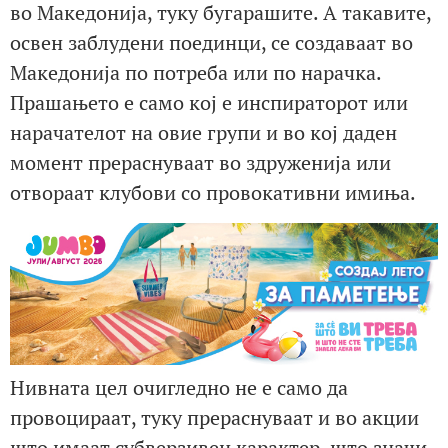
во Македонија, туку бугарашите. А такавите,
освен заблудени поединци, се создаваат во
Македонија по потреба или по нарачка.
Прашањето е само кој е инспираторот или
нарачателот на овие групи и во кој даден
момент прераснуваат во здруженија или
отвораат клубови со провокативни имиња.
Нивната цел очигледно не е само да
провоцираат, туку прераснуваат и во акции
што имаат субверзивен карактер, што значи