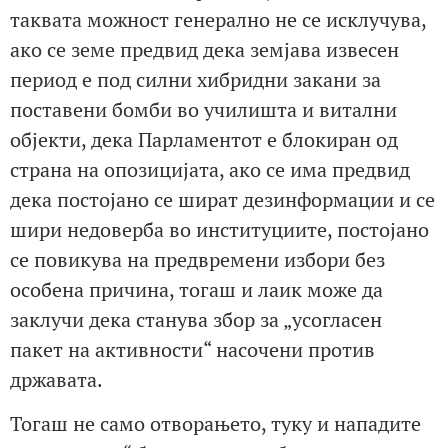
таквата можност генерално не се исклучува,
ако се земе предвид дека земјава извесен
период е под силни хибридни закани за
поставени бомби во училишта и витални
објекти, дека Парламентот е блокиран од
страна на опозицијата, ако се има предвид
дека постојано се шират дезинформации и се
шири недоверба во институциите, постојано
се повикува на предвремени избори без
особена причина, тогаш и лаик може да
заклучи дека станува збор за „усогласен
пакет на активности“ насочени против
државата.
Тогаш не само отворањето, туку и нападите