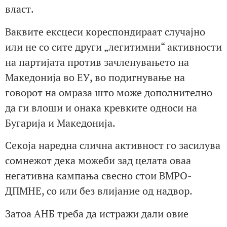
власт.
Ваквите ексцеси кореспондираат случајно
или не со сите други „легитимни“ активности
на партијата против зачленувањето на
Македонија во ЕУ, во подигнување на
говорот на омраза што може дополнително
да ги влоши и онака кревките односи на
Бугарија и Македонија.
Секоја наредна слична активност го засилува
сомнежот дека можеби зад целата оваа
негативна кампања свесно стои ВМРО-
ДПМНЕ, со или без влијание од надвор.
Затоа АНБ треба да истражи дали овие