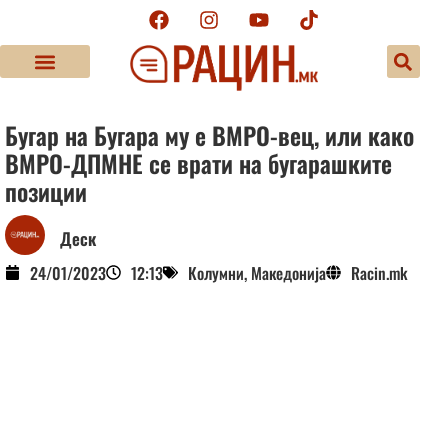
Бугар на Бугара му е ВМРО-вец, или како
ВМРО-ДПМНЕ се врати на бугарашките
позиции
Деск
24/01/2023
12:13
Колумни
,
Македонија
Racin.mk