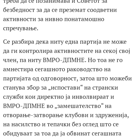
треба да се позанимава и Советот за
безбедност за да се преземат соодветни
активности за нивно понатамошно
спречување.
Се разбира дека ниту една партија не може
да ги контролира активностите на секој свој
член, па ниту ВМРО-ДПМНЕ. Но тоа не го
амнестира сегашното раководство на
партијата од одговорност, затоа што можеби
станува збор за „испостави“ на странски
служби кои директно ја инволвираат и
ВМРО-ДПМНЕ во „замешателство“ на
отворање-затворање клубови и здруженија,
на насилство и тепачки без оглед што се
обидуваат за тоа да ја обвинат сегашната