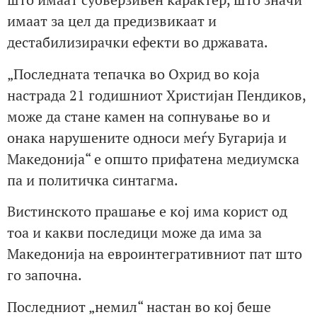
имаат за цел да предизвикаат и
дестабилизирачки ефекти во државата.
„Последната тепачка во Охрид во која
настрада 21 годишниот Христијан Пендиков,
може да стане камен на сопнување во и
онака нарушените односи меѓу Бугарија и
Македонија“ е општо прифатена медиумска
па и политичка синтагма.
Вистинското прашање е кој има корист од
тоа и какви последици може да има за
Македонија на евроинтегративниот пат што
го започна.
Последниот „немил“ настан во кој беше