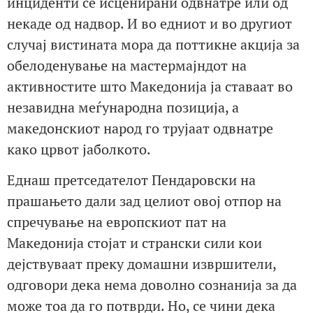
инциденти се исценирани одвнатре или од
некаде од надвор. И во едниот и во другиот
случај вистината мора да поттикне акција за
обелоденување на мастермајндот на
активностите што Македонија ја ставаат во
незавидна меѓународна позиција, а
македонскиот народ го трујаат одвнатре
како црвот јаболкото.
Еднаш претседателот Пендаровски на
прашањето дали зад целиот овој отпор на
спречување на европскиот пат на
Македонија стојат и странски сили кои
дејствуваат преку домашни извршители,
одговори дека нема доволно сознанија за да
може тоа да го потврди. Но, се чини дека