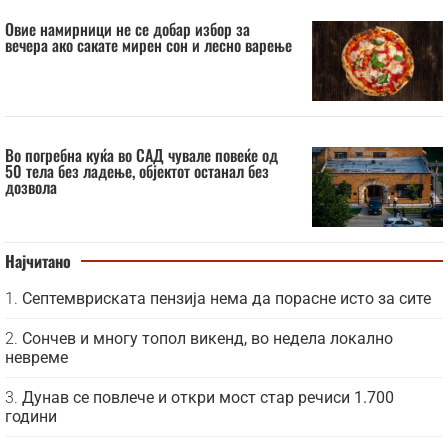
Овие намирници не се добар избор за
вечера ако сакате мирен сон и лесно варење
Во погребна куќа во САД чувале повеќе од
50 тела без ладење, објектот останал без
дозвола
Најчитано
Септемвриската пензија нема да порасне исто за сите
Сончев и многу топол викенд, во недела локално
невреме
Дунав се повлече и откри мост стар речиси 1.700
години