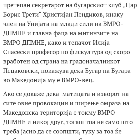
претепан секретарот на бугарскиот клуб „Цар
Борис Трети“ Христијан Пендиков, инаку
член на Унијата на млади сили на ВМРО-
ДПМНЕ и главна фаца на митинзите на
ВМРО ДПМНЕ, како и тепачот Илија
Спасески професор по фискултура од скоро
вработен од страна на градоначалникот
Пецаковски, покажува дека Бугар на Бугара
во Македонија му е ВМРО-вец.
Ако се докаже дека матицата и изворот на
сите овие провокации и ширење омраза на
Македонска територија е токму ВМРО-
ДПМНЕ и никој друг, тогаш тоа не само што
треба јасно да се соопшти, туку за тоа ќе