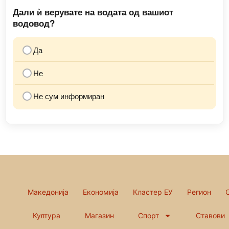
Дали ѝ верувате на водата од вашиот
водовод?
Да
Не
Не сум информиран
Македонија
Економија
Кластер ЕУ
Регион
Култура
Магазин
Спорт
Ставови