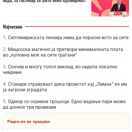
вода, за Гостивар сè уште нема одговорност
Најчитано
Септемвриската пензија нема да порасне исто за сите
Мицкоски магично ја претвори минималната плата
во „куповна моќ на сите граѓани“
Сончев и многу топол викенд, во недела локално
невреме
Станари стравуваат дека проектот кај „Лимак“ ќе им
ја загрози зградата
Одмор со скриени трошоци: Едно вадење пари може
да донесе три провизии
Рацин.мк ве прашува: