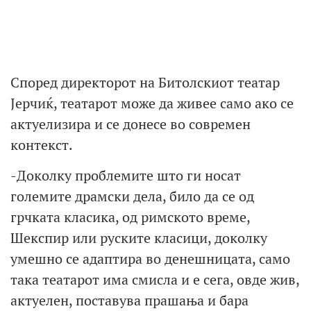
Според директорот на Битолскиот театар
Јерчиќ, театарот може да живее само ако се
актуелизира и се донесе во современ
контекст.
-Доколку проблемите што ги носат
големите драмски дела, било да се од
грчката класика, од римското време,
Шекспир или руските класици, доколку
умешно се адаптира во денешницата, само
така театарот има смисла и е сега, овде жив,
актуелен, поставува прашања и бара