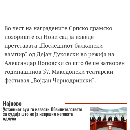
Во чест на наградените Српско драмско
позориште од Нови сад ја изведе
претставата „Последниот балкански
вампир“ од Дејан Дуковски во режија на
Александар Поповски со што беше затворен
годинашниов 57. Македонски театарски
фестивал „Војдан Чернодрински“.
Најново
Уставниот суд го извести Обвинителството
за судија што не ја извршил неговата
одлука