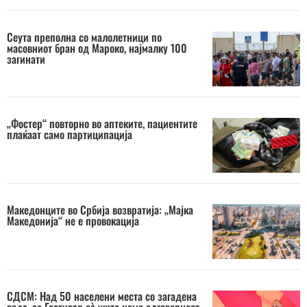
Сеута преполна со малолетници по
масовниот бран од Мароко, најмалку 100
загинати
„Фостер“ повторно во аптеките, пациентите
плаќаат само партиципација
Македонците во Србија возвратија: „Мајка
Македонија“ не е провокација
СДСМ: Над 50 населени места со загадена