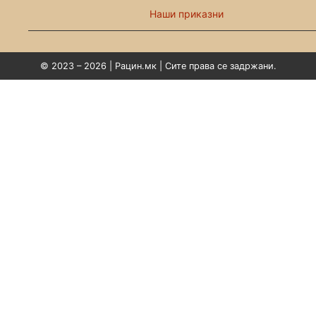
Наши приказни
© 2023 – 2026 | Рацин.мк | Сите права се задржани.