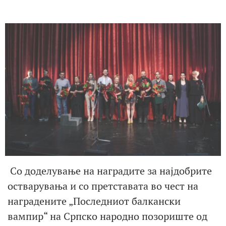
Со доделување на наградите за најдобрите
остварувања и со претставата во чест на
наградените „Последниот балкански
вампир“ на Српско народно позориште од