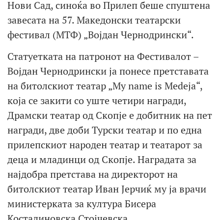
Нови Сад, синоќа во Прилеп беше спуштена
завесата на 57. Македонски театарски
фестивал (МТФ) „Војдан Чернодрински“.
Статуетката на патронот на Фестивалот –
Војдан Чернодрински ја понесе претставата
на битолскиот театар „Мy name is Medeja“,
која се закити со уште четири награди,
Драмски театар од Скопје е добитник на пет
награди, две доби Турски театар и по една
прилепскиот народен театар и театарот за
деца и младинци од Скопје. Наградата за
најдобра претстава на директорот на
битолскиот театар Иван Јерчиќ му ја врачи
министерката за култура Бисера
Костадиновска Стојчевска.