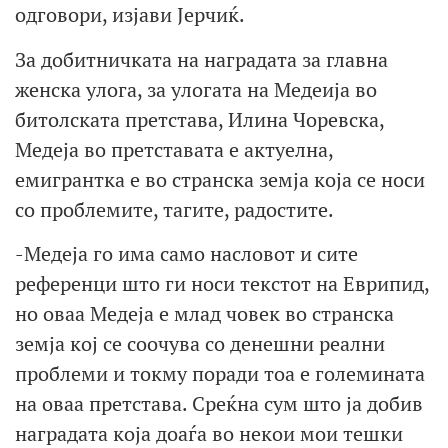
одговори, изјави Јерчиќ.
За добитничката на наградата за главна
женска улога, за улогата на Медеија во
битолската претстава, Илина Чоревска,
Медеја во претставата е актуелна,
емигрантка е во странска земја која се носи
со проблемите, тагите, радостите.
-Медеја го има само насловот и сите
референци што ги носи текстот на Еврипид,
но оваа Медеја е млад човек во странска
земја кој се соочува со денешни реални
проблеми и токму поради тоа е големината
на оваа претстава. Среќна сум што ја добив
наградата која доаѓа во некои мои тешки