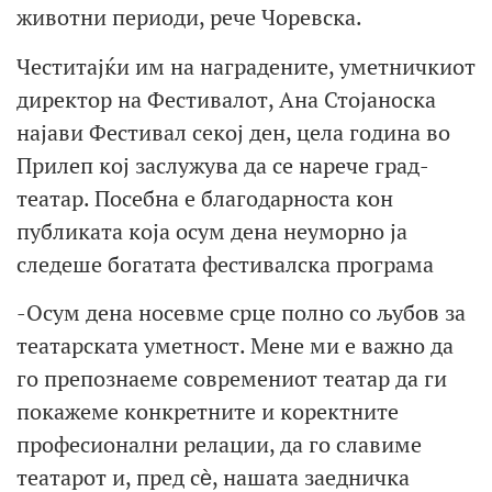
животни периоди, рече Чоревска.
Честитајќи им на наградените, уметничкиот
директор на Фестивалот, Ана Стојаноска
најави Фестивал секој ден, цела година во
Прилеп кој заслужува да се нарече град-
театар. Посебна е благодарноста кон
публиката која осум дена неуморно ја
следеше богатата фестивалска програма
-Осум дена носевме срце полно со љубов за
театарската уметност. Мене ми е важно да
го препознаеме современиот театар да ги
покажеме конкретните и коректните
професионални релации, да го славиме
театарот и, пред сѐ, нашата заедничка