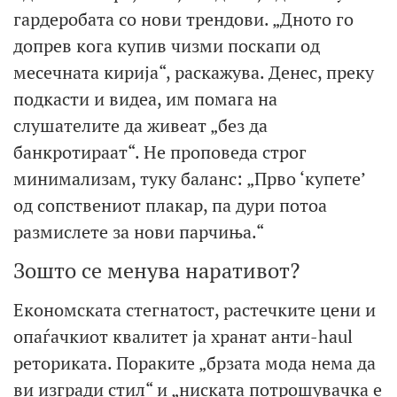
гардеробата со нови трендови. „Дното го
допрев кога купив чизми поскапи од
месечната кирија“, раскажува. Денес, преку
подкасти и видеа, им помага на
слушателите да живеат „без да
банкротираат“. Не проповеда строг
минимализам, туку баланс: „Прво ‘купете’
од сопствениот плакар, па дури потоа
размислете за нови парчиња.“
Зошто се менува наративот?
Економската стегнатост, растечките цени и
опаѓачкиот квалитет ја хранат анти-haul
реториката. Пораките „брзата мода нема да
ви изгради стил“ и „ниската потрошувачка е