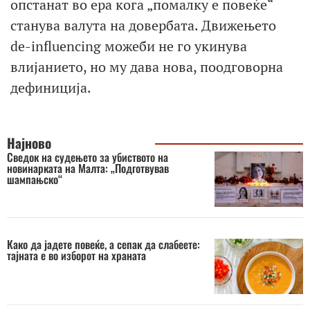
опстанат во ера кога „помалку е повеќе“
станува валута на довербата. Движењето
de-influencing можеби не го укинува
влијанието, но му дава нова, поодговорна
дефиниција.
Најново
Сведок на судењето за убиството на
новинарката на Малта: „Подготвував
шампањско“
Како да јадете повеќе, а сепак да слабеете:
тајната е во изборот на храната