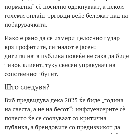
нормална“ сè посилно одекнуваат, а некои
големи онлајн-трговци веќе бележат пад на
побарувачката.
Иако е рано да се измери целосниот удар
врз профитите, сигналот е јасен:
дигиталната публика повеќе не сака да биде
тивок клиент, туку свесен управувач на
сопствениот буџет.
Што следува?
Виб предвидува дека 2025 ќе биде „година
на свеста, а не на бесот“: инфлуенсерите сè
почесто ќе се соочуваат со критична
публика, а брендовите со предизвикот да