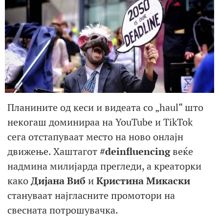
Планините од кеси и видеата со „haul“ што
некогаш доминираа на YouTube и TikTok
сега отстапуваат место на ново онлајн
движење. Хаштагот
#deinfluencing
веќе
надмина милијарда прегледи, а креаторки
како
Дијана Виб
и
Кристина Микаски
стануваат најгласните промотори на
свесната потрошувачка.