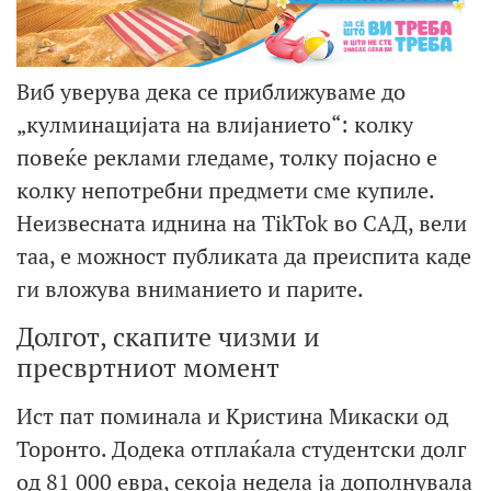
Виб уверува дека се приближуваме до
„кулминацијата на влијанието“: колку
повеќе реклами гледаме, толку појасно е
колку непотребни предмети сме купиле.
Неизвесната иднина на TikTok во САД, вели
таа, е можност публиката да преиспита каде
ги вложува вниманието и парите.
Долгот, скапите чизми и
пресвртниот момент
Ист пат поминала и Кристина Микаски од
Торонто. Додека отплаќала студентски долг
од 81 000 евра, секоја недела ја дополнувала