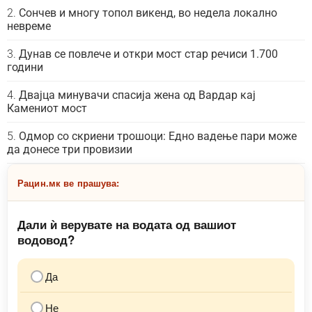
Сончев и многу топол викенд, во недела локално
невреме
Дунав се повлече и откри мост стар речиси 1.700
години
Двајца минувачи спасија жена од Вардар кај
Камениот мост
Одмор со скриени трошоци: Едно вадење пари може
да донесе три провизии
Рацин.мк ве прашува:
Дали ѝ верувате на водата од вашиот
водовод?
Да
Не