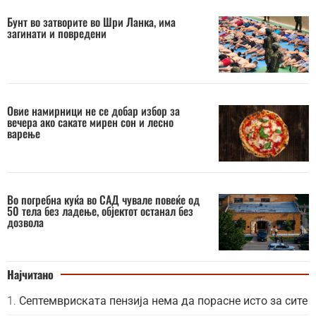
Бунт во затворите во Шри Ланка, има
загинати и повредени
Овие намирници не се добар избор за
вечера ако сакате мирен сон и лесно
варење
Во погребна куќа во САД чувале повеќе од
50 тела без ладење, објектот останал без
дозвола
Најчитано
Септемвриската пензија нема да порасне исто за сите