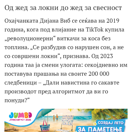
Од жед за локни до жед за свесност
Охајчанката Дијана Виб се сеќава на 2019
година, кога под влијание на TikTok купила
„револуционерни“ виткачи за коса без
топлина. „Се разбудив со нарушен сон, а не
со совршени локни“, признава. Од 2023
година таа ја смени улогата: секојдневно им
поставува прашања на своите 200 000
следбеници – „Дали навистина го сакавте
производот пред алгоритмот да ви го
понуди?“