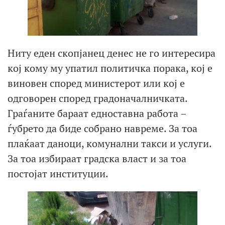
Ниту еден скопјанец денес не го интересира
кој кому му упатил политичка порака, кој е
виновен според министерот или кој е
одговорен според градоначалничката.
Граѓаните бараат едноставна работа –
ѓубрето да биде собрано навреме. За тоа
плаќаат даноци, комунални такси и услуги.
За тоа избираат градска власт и за тоа
постојат институции.