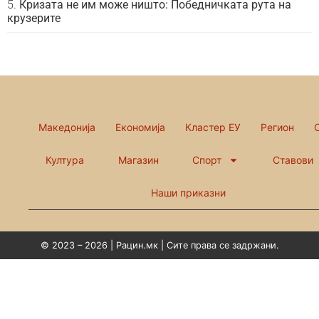
Кризата не им може ништо: Победничката рута на
крузерите
Македонија
Економија
Кластер ЕУ
Регион
Култура
Магазин
Спорт
Ставови
Наши приказни
© 2023 – 2026 | Рацин.мк | Сите права се задржани.