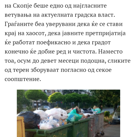
на Скопје беше едно од најгласните
ветувања на актуелната градска власт.
Граѓаните беа уверувани дека ќе се стави
крај на хаосот, дека јавните претпријатија
ќе работат поефикасно и дека градот
конечно ќе добие ред и чистота. Наместо
тоа, осум до девет месеци подоцна, сликите
од терен зборуваат погласно од секое
соопштение.