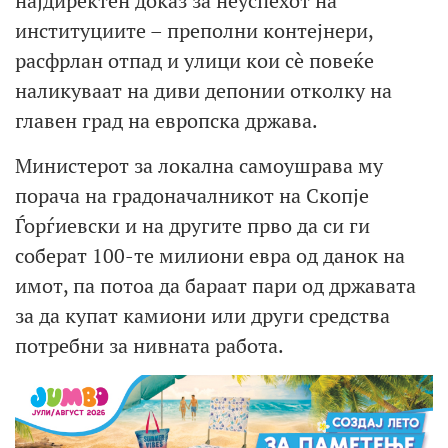
најдиректен доказ за неуспехот на
институциите – преполни контејнери,
расфрлан отпад и улици кои сè повеќе
наликуваат на диви депонии отколку на
главен град на европска држава.
Министерот за локална самоушрава му
порача на градоначалникот на Скопје
Ѓорѓиевски и на другите прво да си ги
соберат 100-те милиони евра од данок на
имот, па потоа да бараат пари од државата
за да купат камиони или други средства
потребни за нивната работа.