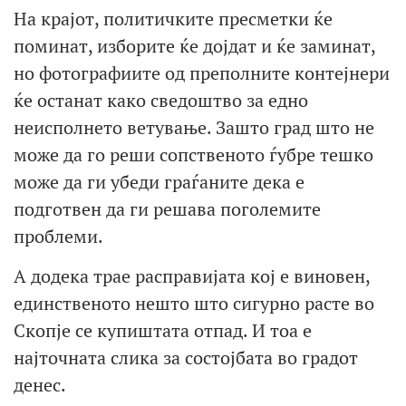
На крајот, политичките пресметки ќе
поминат, изборите ќе дојдат и ќе заминат,
но фотографиите од преполните контејнери
ќе останат како сведоштво за едно
неисполнето ветување. Зашто град што не
може да го реши сопственото ѓубре тешко
може да ги убеди граѓаните дека е
подготвен да ги решава поголемите
проблеми.
А додека трае расправијата кој е виновен,
единственото нешто што сигурно расте во
Скопје се купиштата отпад. И тоа е
најточната слика за состојбата во градот
денес.