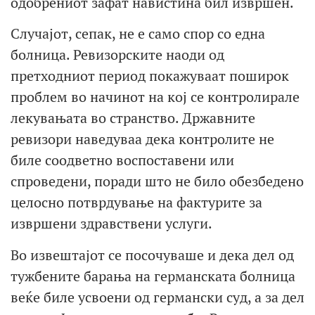
одобрениот зафат навистина бил извршен.
Случајот, сепак, не е само спор со една
болница. Ревизорските наоди од
претходниот период покажуваат поширок
проблем во начинот на кој се контролирале
лекувањата во странство. Државните
ревизори наведуваа дека контролите не
биле соодветно воспоставени или
спроведени, поради што не било обезбедено
целосно потврдување на фактурите за
извршени здравствени услуги.
Во извештајот се посочуваше и дека дел од
тужбените барања на германската болница
веќе биле усвоени од германски суд, а за дел