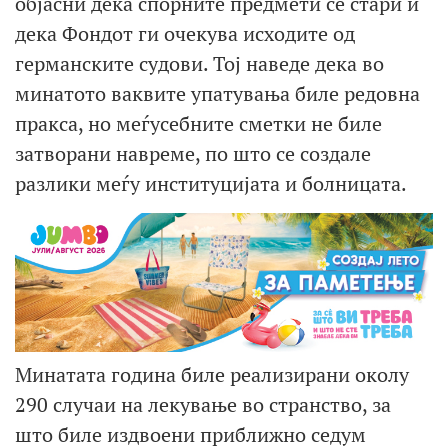
објасни дека спорните предмети се стари и
дека Фондот ги очекува исходите од
германските судови. Тој наведе дека во
минатото ваквите упатувања биле редовна
пракса, но меѓусебните сметки не биле
затворани навреме, по што се создале
разлики меѓу институцијата и болницата.
Минатата година биле реализирани околу
290 случаи на лекување во странство, за
што биле издвоени приближно седум