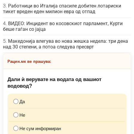
Работници во Италија спасиле добитен лотариски
тикет вреден еден милион евра од отпад
ВИДЕО: Инцидент во косовскиот парламент, Курти
беше гаѓан со јајца
Македонија влегува во нова жешка недела: три дена
над 30 степени, а потоа следува пресврт
Рацин.мк ве прашува:
Дали ѝ верувате на водата од вашиот
водовод?
Да
Не
Не сум информиран