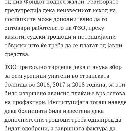
од нив Фондот поднел жалби. Ревизорите
предупредија дека неизвесниот исход на
постапките може дополнително да го
оптовари работењето на ФЗО, преку
камати, судски трошоци и потенцијални
обврски што ќе треба да се платат од јавни
средства.
ФЗО претходно тврдеше дека станува збор
за осигуреници упатени во странската
болница во 2016, 2017 и 2018 година, за кои
било извршено авансно плаќање врз основа
на профактури. Институцијата тогаш наведе
дека болницата била известена дека
дополнителни трошоци треба однапред да
бидат одобрени, а завршната фактура да