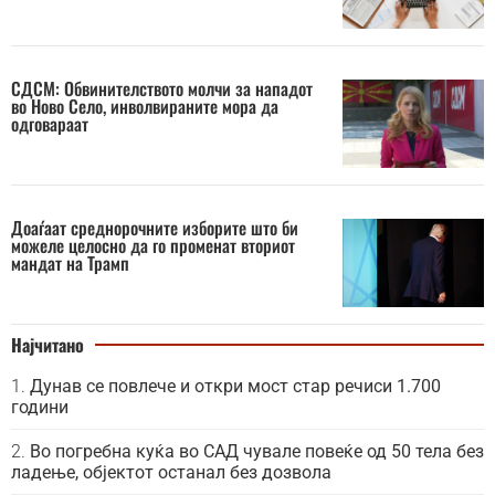
СДСМ: Обвинителството молчи за нападот
во Ново Село, инволвираните мора да
одговараат
Доаѓаат среднорочните изборите што би
можеле целосно да го променат вториот
мандат на Трамп
Најчитано
Дунав се повлече и откри мост стар речиси 1.700
години
Во погребна куќа во САД чувале повеќе од 50 тела без
ладење, објектот останал без дозвола