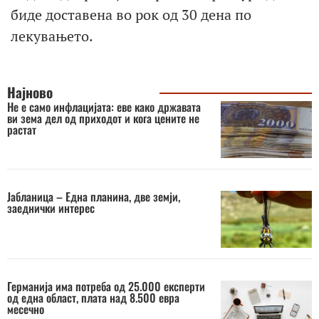
биде доставена во рок од 30 дена по
лекувањето.
Најново
Не е само инфлацијата: еве како државата
ви зема дел од приходот и кога цените не
растат
Јабланица – Една планина, две земји,
заеднички интерес
Германија има потреба од 25.000 експерти
од една област, плата над 8.500 евра
месечно