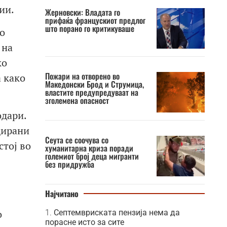
ии.
Жерновски: Владата го
прифаќа францускиот предлог
што порано го критикуваше
о
 на
ко
Пожари на отворено во
а како
Македонски Брод и Струмица,
властите предупредуваат на
зголемена опасност
одари.
цирани
Сеута се соочува со
стој во
хуманитарна криза поради
големиот број деца мигранти
без придружба
Најчитано
о
Септемвриската пензија нема да
порасне исто за сите