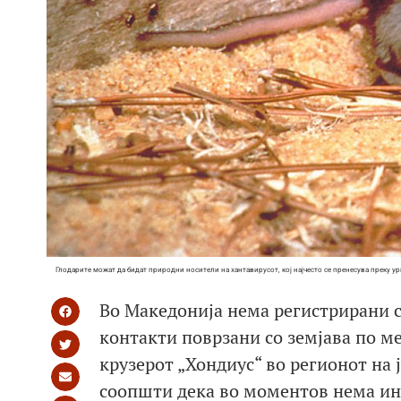
Глодарите можат да бидат природни носители на хантавирусот, кој најчесто се пренесува преку у
Во Македонија нема регистрирани с
контакти поврзани со земјава по м
крузерот „Хондиус“ во регионот на 
соопшти дека во моментов нема инд