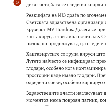
дека состојбата се следи во коорд
Реакцијата на ИЈЗ доаѓа по зголеме
Светската здравствена организациј
крузерот MV Hondius. Досега се при
хантавирус, а три лица починале. С
низок, но продолжува да ја следи 
Хантавирусите се група вируси што
Луѓето најчесто се инфицираат пре
глодари, особено кога контаминира
простории каде имало глодари. Прен
одредени соеви, особено кај вирусо
Здравствените власти нагласуваат д
моментов нема поврзан патник, кон