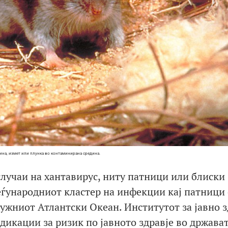
рина, измет или плунка во контаминирана средина.
лучаи на хантавирус, ниту патници или блиски
еѓународниот кластер на инфекции кај патници
јужниот Атлантски Океан. Институтот за јавно з
икации за ризик по јавното здравје во држават