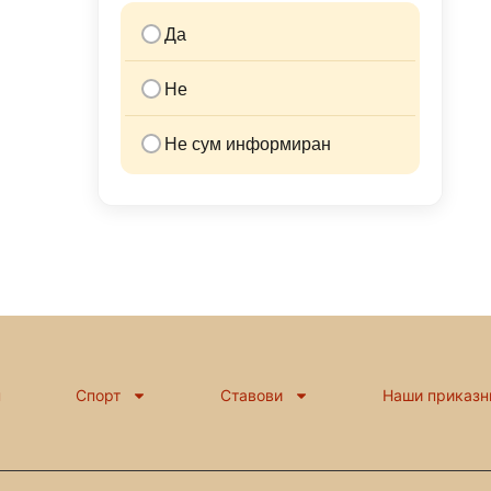
Да
Не
Не сум информиран
н
Спорт
Ставови
Наши приказн