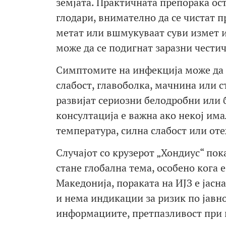
земјата. Практичната препорака ост
глодари, внимателно да се чистат п
метат или вшмукуваат суви измет и
може да се подигнат заразни честич
Симптомите на инфекција може да л
слабост, главоболка, мачнина или с
развијат сериозни белодробни или
консултација е важна ако некој има
температура, силна слабост или от
Случајот со крузерот „Хондиус“ пок
стане глобална тема, особено кога 
Македонија, пораката на ИЈЗ е јасн
и нема индикации за ризик по јавно
информациите, претпазливост при к