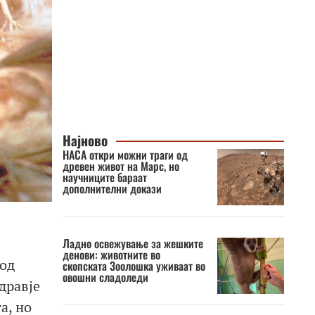
Најново
НАСА откри можни траги од
древен живот на Марс, но
научниците бараат
дополнителни докази
Ладно освежување за жешките
денови: животните во
 од
скопската Зоолошка уживаат во
овошни сладоледи
дравје
а, но