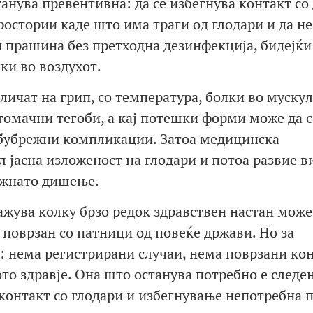
анува превентивна: да се избегнува контакт со
ростории каде што има траги од глодари и да не
 прашина без претходна дезинфекција, бидејќи
ки во воздухот.
ичат на грип, со температура, болки во мускул
томачни тегоби, а кај потешки форми може да с
 бубрежни компликации. Затоа медицинска
л јасна изложеност на глодари и потоа развие в
ежнато дишење.
ажува колку брзо редок здравствен настан може
е поврзан со патници од повеќе држави. Но за
а: нема регистрирани случаи, нема поврзани ко
то здравје. Она што останува потребно е следе
онтакт со глодари и избегнување непотребна 