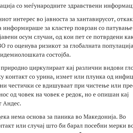
инација со меѓународните здравствени информац
ниот интерес во јавноста за хантавирусот, откак
а информираше за кластер поврзан со патување
јавени осум случаи, од кои пет се потврдени ка
ЗО го оценува ризикот за глобалната популациј
епидемиолошката состојба.
 природно циркулираат кај различни видови гл
ку контакт со урина, измет или плунка од инфи
ни честички се вдишуваат при чистење или пре
ос од човек на човек е редок, но е опишан кај
т Андес.
ека нема основа за паника во Македонија. Во
такт или случај што би барал посебни мерки в