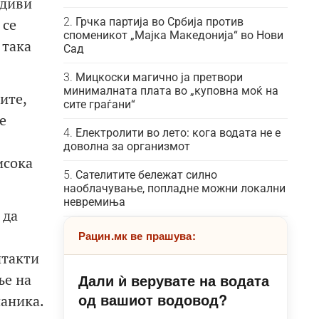
 диви
 се
Грчка партија во Србија против
споменикот „Мајка Македонија“ во Нови
 така
Сад
Мицкоски магично ја претвори
минималната плата во „куповна моќ на
ите,
сите граѓани“
е
Електролити во лето: кога водата не е
доволна за организмот
исока
Сателитите бележат силно
наоблачување, попладне можни локални
невремиња
 да
Рацин.мк ве прашува:
нтакти
Дали ѝ верувате на водата
ње на
од вашиот водовод?
паника.