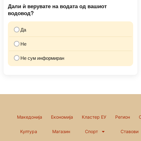
Дали ѝ верувате на водата од вашиот
водовод?
Да
Не
Не сум информиран
Македонија
Економија
Кластер ЕУ
Регион
Култура
Магазин
Спорт
Ставови