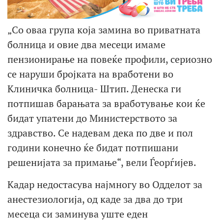
„Со оваа група која замина во приватната
болница и овие два месеци имаме
пензионирање на повеќе профили, сериозно
се наруши бројката на вработени во
Клиничка болница- Штип. Денеска ги
потпишав барањата за вработување кои ќе
бидат упатени до Министерството за
здравство. Се надевам дека по две и пол
години конечно ќе бидат потпишани
решенијата за примање“, вели Ѓеорѓијев.
Кадар недостасува најмногу во Одделот за
анестезиологија, од каде за два до три
месеца си заминува уште еден