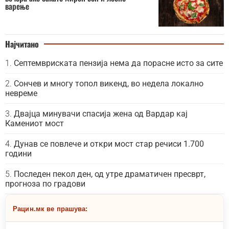
варење
Најчитано
Септемвриската пензија нема да порасне исто за сите
Сончев и многу топол викенд, во недела локално
невреме
Двајца минувачи спасија жена од Вардар кај
Камениот мост
Дунав се повлече и откри мост стар речиси 1.700
години
Последен пекол ден, од утре драматичен пресврт,
прогноза по градови
Рацин.мк ве прашува: