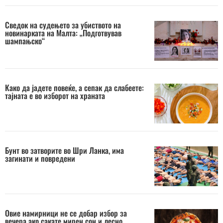
Сведок на судењето за убиството на
новинарката на Малта: „Подготвував
шампањско“
Како да јадете повеќе, а сепак да слабеете:
тајната е во изборот на храната
Бунт во затворите во Шри Ланка, има
загинати и повредени
Овие намирници не се добар избор за
вечера ако сакате мирен сон и лесно