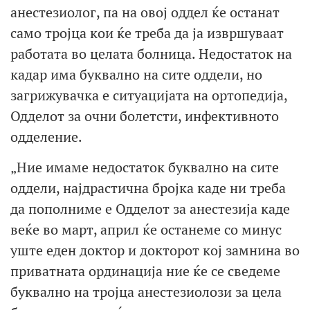
анестезиолог, па на овој оддел ќе останат
само тројца кои ќе треба да ја извршуваат
работата во целата болница. Недостаток на
кадар има буквално на сите оддели, но
загрижувачка е ситуацијата на ортопедија,
Одделот за очни болетсти, инфективното
одделение.
„Ние имаме недостаток буквално на сите
оддели, најдрастична бројка каде ни треба
да пополниме е Одделот за анестезија каде
веќе во март, април ќе останеме со минус
уште еден доктор и докторот кој замнина во
приватната ординација ние ќе се сведеме
буквално на тројца анестезиолози за цела