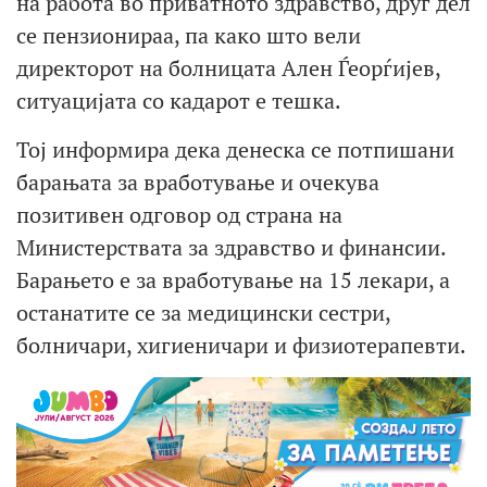
на работа во приватното здравство, друг дел
се пензионираа, па како што вели
директорот на болницата Ален Ѓеорѓијев,
ситуацијата со кадарот е тешка.
Тој информира дека денеска се потпишани
барањата за вработување и очекува
позитивен одговор од страна на
Mинистерствата за здравство и финансии.
Барањето е за вработување на 15 лекари, а
останатите се за медицински сестри,
болничари, хигиеничари и физиотерапевти.