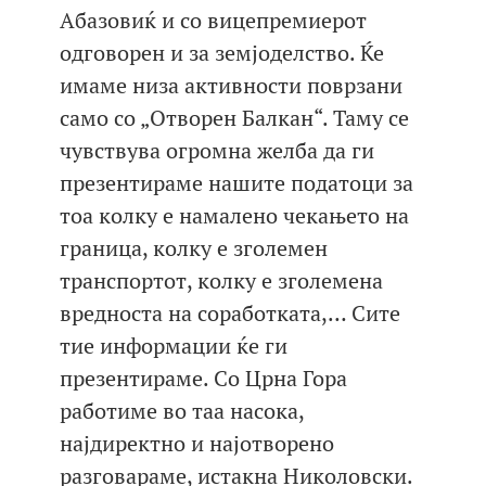
Абазовиќ и со вицепремиерот
одговорен и за земјоделство. Ќе
имаме низа активности поврзани
само со „Отворен Балкан“. Таму се
чувствува огромна желба да ги
презентираме нашите податоци за
тоа колку е намалено чекањето на
граница, колку е зголемен
транспортот, колку е зголемена
вредноста на соработката,… Сите
тие информации ќе ги
презентираме. Со Црна Гора
работиме во таа насока,
најдиректно и најотворено
разговараме, истакна Николовски.