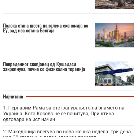
Полска стана шеста најголема економија во
ЕУ, зад неа остана Белгија
Повредениот скопјанец од Кушадаси
закрепнува, почна со физикална терапија
Најчитано
Перпарим Рама за отстранувањето на знамето на
Украина: Кога Косово не се почитува, Приштина
одговара на ист начин
Македонија влегува во нова жешка недела: три дена