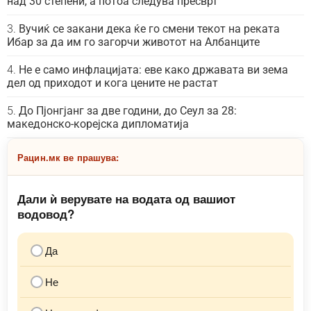
над 30 степени, а потоа следува пресврт
Вучиќ се закани дека ќе го смени текот на реката
Ибар за да им го загорчи животот на Албанците
Не е само инфлацијата: еве како државата ви зема
дел од приходот и кога цените не растат
До Пјонгјанг за две години, до Сеул за 28:
македонско-корејска дипломатија
Рацин.мк ве прашува:
Дали ѝ верувате на водата од вашиот
водовод?
Да
Не