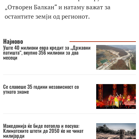
„Отворен Балкан“ и натаму важат за
остантите земји од регионот.
Најново
Уште 40 милиони евра кредит за „Државни
патишта“, вкупно 356 милиони за два
месеци
Се славеше 35 години независност со
утнато знаме
Македонија ќе биде потопла и посува:
Климатските штети до 2050 ќе не чинат
милијарди