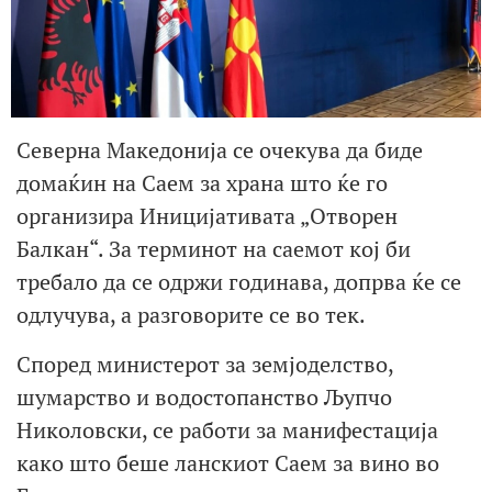
Северна Македонија се очекува да биде
домаќин на Саем за храна што ќе го
организира Иницијативата „Отворен
Балкан“. За терминот на саемот кој би
требало да се одржи годинава, допрва ќе се
одлучува, а разговорите се во тек.
Според министерот за земјоделство,
шумарство и водостопанство Љупчо
Николовски, се работи за манифестација
како што беше ланскиот Саем за вино во