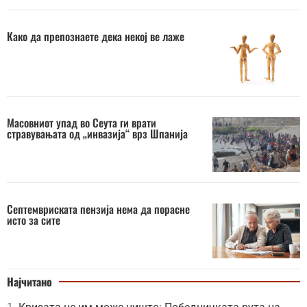
Како да препознаете дека некој ве лаже
Масовниот упад во Сеута ги врати
стравувањата од „инвазија“ врз Шпанија
Септемвриската пензија нема да порасне
исто за сите
Најчитано