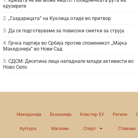
Кризата не им може ништо: Победничката рута на
крузерите
„Газдарицата“ на Куклица отиде во притвор
Да се подготвуваме за повисоки сметки за струја
Грчка партија во Србија против споменикот „Мајка
Македонија“ во Нови Сад
СДСМ: Десетина лица нападнале млади активисти во
Ново Село
Македонија
Економија
Кластер ЕУ
Регион
Култура
Магазин
Спорт
Ставови