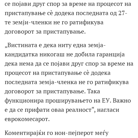
се појави друг спор за време на процесот на
пристапување сè додека последната од 27-
те земји-членки не го ратификува
договорот за пристапување.
„Вистината е дека ниту една земја-
кандидатка никогаш не добила гаранција
дека нема да се појави друг спор за време на
процесот на пристапување сè додека
последната земја-членка не го ратификува
договорот за пристапување. Така
функционира проширувањето на ЕУ. Важно
е да се прифати оваа реалност“, нагласи
еврокомесарот.
Коментирајќи го нон-пејперот меѓу