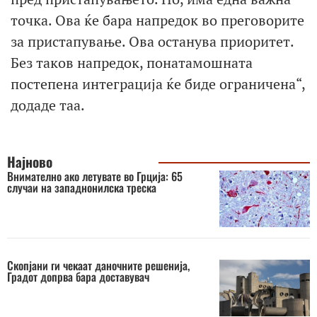
точка. Ова ќе бара напредок во преговорите
за пристапување. Ова останува приоритет.
Без таков напредок, понатамошната
постепена интеграција ќе биде ограничена“,
додаде таа.
Најново
Внимателно ако летувате во Грција: 65
случаи на западнонилска треска
Скопјани ги чекаат даночните решенија,
Градот допрва бара доставувач