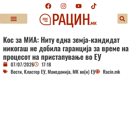
Кос за МИА: Ниту една земја-кандидат
никогаш не добила гаранција за време на
процесот на пристапување во ЕУ
07/07/2026
17:18
Вести
,
Кластер ЕУ
,
Македонија
,
МК во(н) ЕУ
Racin.mk