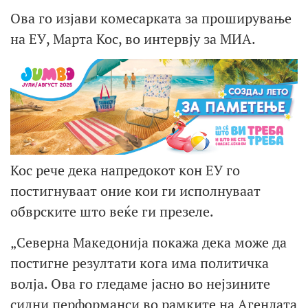
Ова го изјави комесарката за проширување
на ЕУ, Марта Кос, во интервју за МИА.
Кос рече дека напредокот кон ЕУ го
постигнуваат оние кои ги исполнуваат
обврските што веќе ги презеле.
„Северна Македонија покажа дека може да
постигне резултати кога има политичка
волја. Ова го гледаме јасно во нејзините
силни перформанси во рамките на Агендата