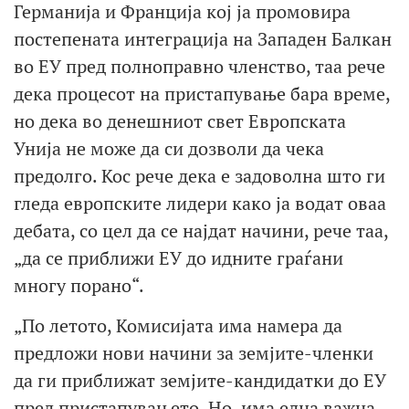
Германија и Франција кој ја промовира
постепената интеграција на Западен Балкан
во ЕУ пред полноправно членство, таа рече
дека процесот на пристапување бара време,
но дека во денешниот свет Европската
Унија не може да си дозволи да чека
предолго. Кос рече дека е задоволна што ги
гледа европските лидери како ја водат оваа
дебата, со цел да се најдат начини, рече таа,
„да се приближи ЕУ до идните граѓани
многу порано“.
„По летото, Комисијата има намера да
предложи нови начини за земјите-членки
да ги приближат земјите-кандидатки до ЕУ
пред пристапувањето. Но, има една важна