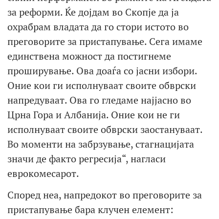
за реформи. Ќе дојдам во Скопјe да ја
охрабрам владата да го стори истото во
преговорите за пристапување. Сега имаме
единствена можност да постигнеме
проширување. Ова доаѓа со јасни избори.
Оние кои ги исполнуваат своите обврски
напредуваат. Ова го гледаме најјасно во
Црна Гора и Албанија. Оние кои не ги
исполнуваат своите обврски заостануваат.
Во моменти на забрзување, стагнацијата
значи де факто регресија“, нагласи
еврокомесарот.
Според неа, напредокот во преговорите за
пристапување бара клучен елемент: