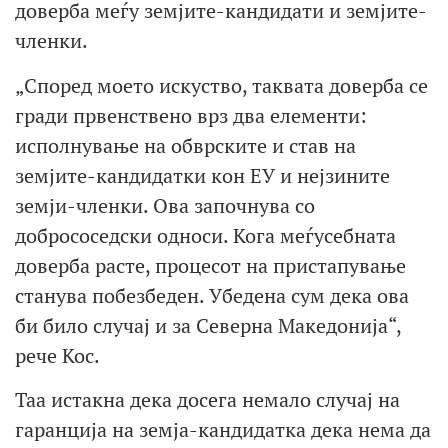
доверба меѓу земјите-кандидати и земјите-
членки.
„Според моето искуство, таквата доверба се
гради првенствено врз два елементи:
исполнување на обврските и став на
земјите-кандидатки кон ЕУ и нејзините
земји-членки. Ова започнува со
добрососедски односи. Кога меѓусебната
доверба расте, процесот на пристапување
станува побезбеден. Убедена сум дека ова
би било случај и за Северна Македонија“,
рече Кос.
Таа истакна дека досега немало случај на
гаранција на земја-кандидатка дека нема да