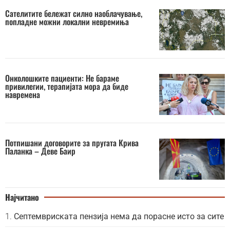
Сателитите бележат силно наоблачување,
попладне можни локални невремиња
Онколошките пациенти: Не бараме
привилегии, терапијата мора да биде
навремена
Потпишани договорите за пругата Крива
Паланка – Деве Баир
Најчитано
Септемвриската пензија нема да порасне исто за сите