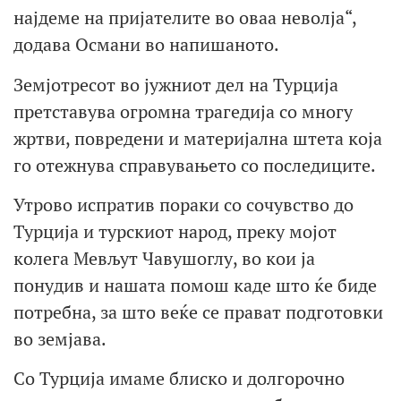
најдеме на пријателите во оваа неволја“,
додава Османи во напишаното.
Земјотресот во јужниот дел на Турција
претставува огромна трагедија со многу
жртви, повредени и материјална штета која
го отежнува справувањето со последиците.
Утрово испратив пораки со сочувство до
Турција и турскиот народ, преку мојот
колега Мевљут Чавушоглу, во кои ја
понудив и нашата помош каде што ќе биде
потребна, за што веќе се прават подготовки
во земјава.
Со Турција имаме блиско и долгорочно