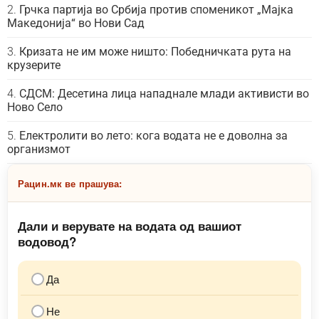
Грчка партија во Србија против споменикот „Мајка
Македонија“ во Нови Сад
Кризата не им може ништо: Победничката рута на
крузерите
СДСМ: Десетина лица нападнале млади активисти во
Ново Село
Електролити во лето: кога водата не е доволна за
организмот
Рацин.мк ве прашува:
Дали и верувате на водата од вашиот
водовод?
Да
Не