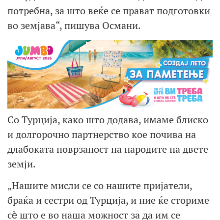
потребна, за што веќе се прават подготовки
во земјава“, пишува Османи.
Со Турција, како што додава, имаме блиско
и долгорочно партнерство кое почива на
длабоката поврзаност на народите на двете
земји.
„Нашите мисли се со нашите пријатели,
браќа и сестри од Турција, и ние ќе сториме
сѐ што е во наша можност за да им се