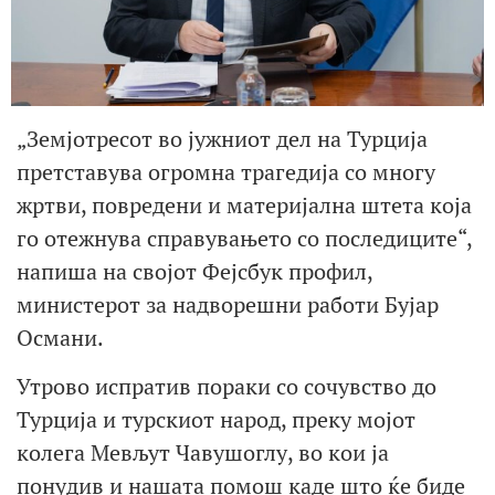
„Земјотресот во јужниот дел на Турција
претставува огромна трагедија со многу
жртви, повредени и материјална штета која
го отежнува справувањето со последиците“,
напиша на својот Фејсбук профил,
министерот за надворешни работи Бујар
Османи.
Утрово испратив пораки со сочувство до
Турција и турскиот народ, преку мојот
колега Мевљут Чавушоглу, во кои ја
понудив и нашата помош каде што ќе биде