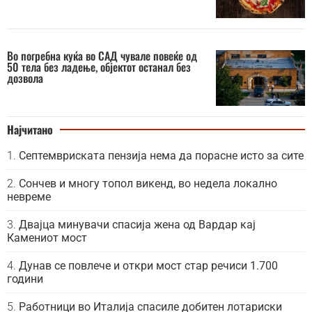
Во погребна куќа во САД чувале повеќе од
50 тела без ладење, објектот останал без
дозвола
Најчитано
Септемвриската пензија нема да порасне исто за сите
Сончев и многу топол викенд, во недела локално
невреме
Двајца минувачи спасија жена од Вардар кај
Камениот мост
Дунав се повлече и откри мост стар речиси 1.700
години
Работници во Италија спасиле добитен лотариски