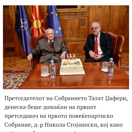
Претседателот на Собранието Талат Џафери,
денеска беше домаќин на првиот
претседавач на првото повеќепартиско
Собрание, д-р Никола Стојаноски, кој како