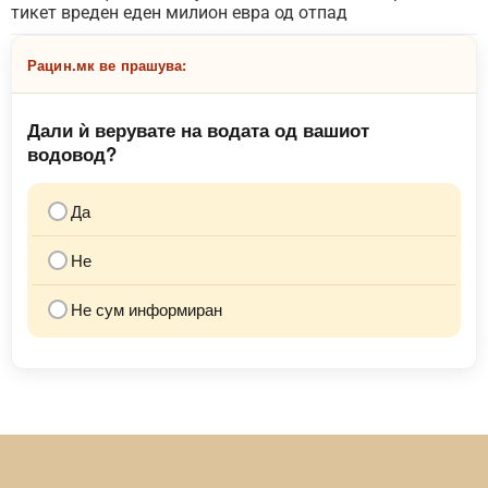
тикет вреден еден милион евра од отпад
Рацин.мк ве прашува:
Дали ѝ верувате на водата од вашиот
водовод?
Да
Не
Не сум информиран