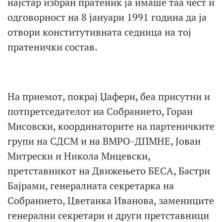
најстар избран пратеник ја имаше таа чест и
одговорност на 8 јануари 1991 година да ја
отвори конститутивната седница на тој
пратенички состав.
На приемот, покрај Џафери, беа присутни и
потпретседателот на Собранието, Горан
Мисовски, координаторите на партеничките
групи на СДСМ и на ВМРО-ДПМНЕ, Јован
Митрески и Никола Мицевски,
претставникот на Движењето БЕСА, Бастри
Бајрами, генералната секретарка на
Собранието, Цветанка Иванова, замениците
генерални секретари и други претставници