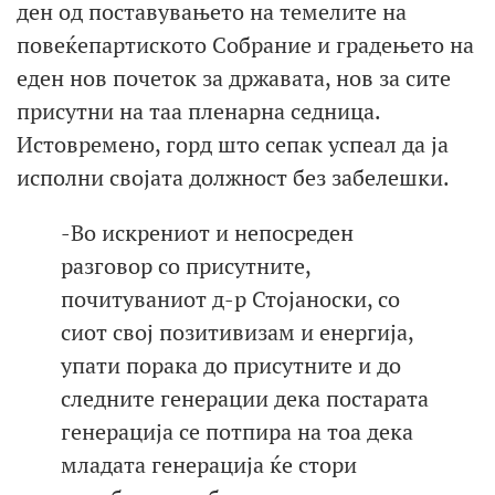
ден од поставувањето на темелите на
повеќепартиското Собрание и градењето на
еден нов почеток за државата, нов за сите
присутни на таа пленарна седница.
Истовремено, горд што сепак успеал да ја
исполни својата должност без забелешки.
-Во искрениот и непосреден
разговор со присутните,
почитуваниот д-р Стојаноски, со
сиот свој позитивизам и енергија,
упати порака до присутните и до
следните генерации дека постарата
генерација се потпира на тоа дека
младата генерација ќе стори