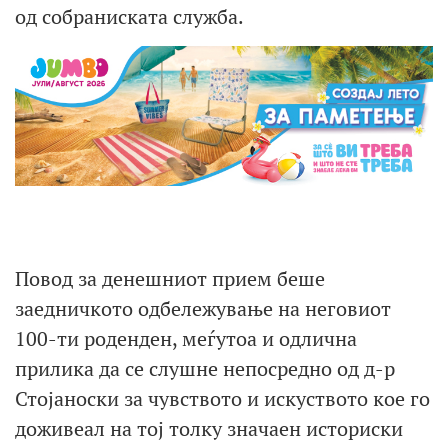
од собраниската служба.
Повод за денешниот прием беше
заедничкото одбележување на неговиот
100-ти роденден, меѓутоа и одлична
прилика да се слушне непосредно од д-р
Стојаноски за чувството и искуството кое го
доживеал на тој толку значаен историски