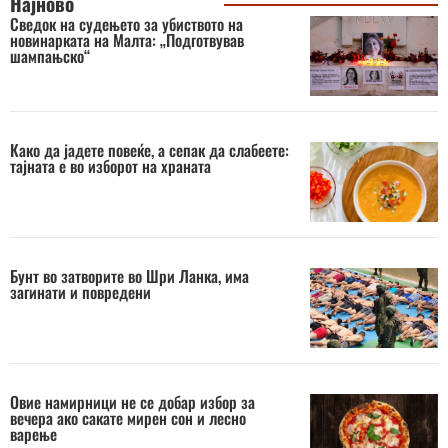
Најново
Сведок на судењето за убиството на
новинарката на Малта: „Подготвував
шампањско“
Како да јадете повеќе, а сепак да слабеете:
тајната е во изборот на храната
Бунт во затворите во Шри Ланка, има
загинати и повредени
Овие намирници не се добар избор за
вечера ако сакате мирен сон и лесно
варење