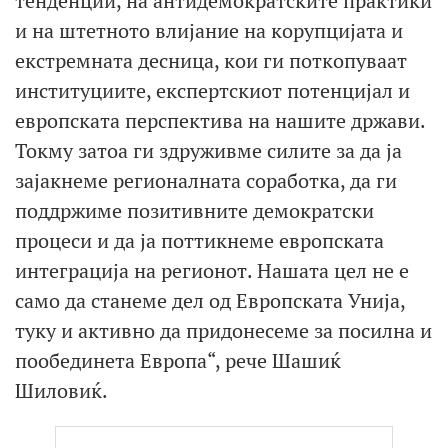
тенденции, на антидемократските практики
и на штетното влијание на корупцијата и
екстремната десница, кои ги поткопуваат
институциите, експертскиот потенцијал и
европската перспектива на нашите држави.
Токму затоа ги здруживме силите за да ја
зајакнеме регионалната соработка, да ги
поддржиме позитивните демократски
процеси и да ја поттикнеме европската
интеграција на регионот. Нашата цел не е
само да станеме дел од Европската Унија,
туку и активно да придонесеме за посилна и
пообединета Европа“, рече Шашиќ
Шиловиќ.