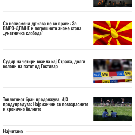
Со неписмени држава не се прави: За
ВМРО-ДПМНЕ и погрешното знаме стана
„уметничка слобода“
Судир на четири возила кај Стража, долги
колони на патот од Гостивар
Топлотниот бран продолжува, ИЈЗ
предупредува: Најризични се повозрасните
и хронично болните
Најчитано