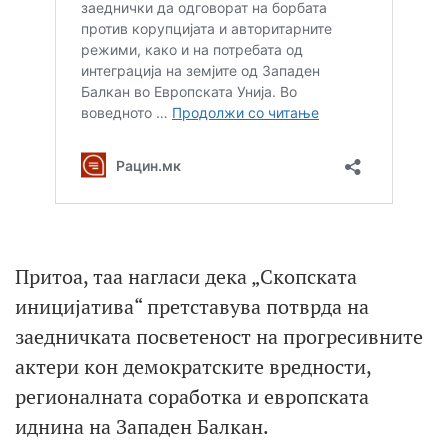
Притоа, таа нагласи дека „Скопската
иницијатива“ претставува потврда на
заедничката посветеност на прогресивните
актери кон демократските вредности,
регионалната соработка и европската
иднина на Западен Балкан.