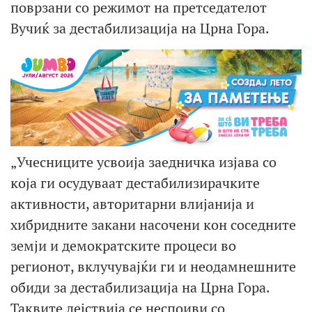
поврзани со режимот на претседателот
Вучиќ за дестабилизација на Црна Гора.
„Учесниците усвоија заедничка изјава со
која ги осудуваат дестабилизирачките
активности, авторитарни влијанија и
хибридните закани насочени кон соседните
земји и демократските процеси во
регионот, вклучувајќи ги и неодамнешните
обиди за дестабилизација на Црна Гора.
Таквите дејствија се неспоиви со