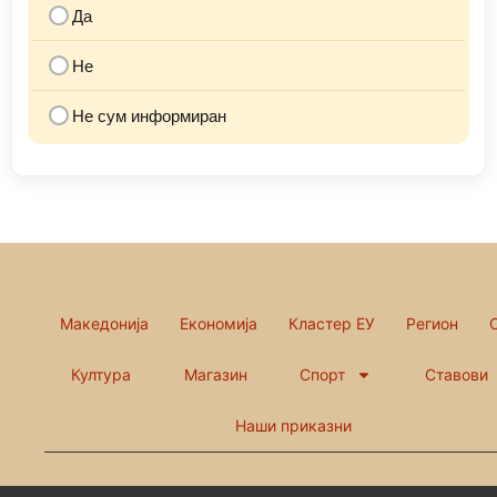
Да
Не
Не сум информиран
Македонија
Економија
Кластер ЕУ
Регион
Култура
Магазин
Спорт
Ставови
Наши приказни