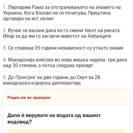
Перпарим Рама за отстранувањето на знамето на
Украина: Кога Косово не се почитува, Приштина
одговара на ист начин
Вучиќ се закани дека ќе го смени текот на реката
Ибар за да им го загорчи животот на Албанците
Се славеше 35 години независност со утнато знаме
Македонија влегува во нова жешка недела: три дена
над 30 степени, а потоа следува пресврт
До Пјонгјанг за две години, до Сеул за 28:
македонско-корејска дипломатија
Рацин.мк ве прашува:
Дали ѝ верувате на водата од вашиот
водовод?