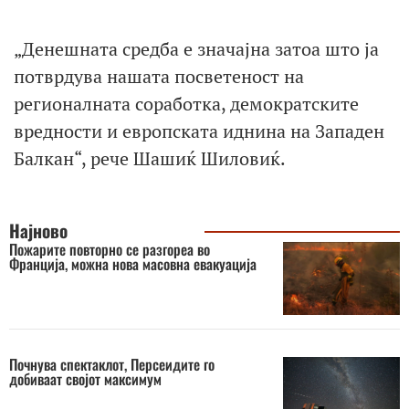
„Денешната средба е значајна затоа што ја
потврдува нашата посветеност на
регионалната соработка, демократските
вредности и европската иднина на Западен
Балкан“, рече Шашиќ Шиловиќ.
Најново
Пожарите повторно се разгореа во
Франција, можна нова масовна евакуација
Почнува спектаклот, Персеидите го
добиваат својот максимум