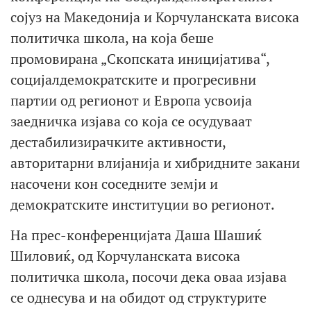
сојуз на Македонија и Корчуланската висока
политичка школа, на која беше
промовирана „Скопската иницијатива“,
социјалдемократските и прогресивни
партии од регионот и Европа усвоија
заедничка изјава со која се осудуваат
дестабилизирачките активности,
авторитарни влијанија и хибридните закани
насочени кон соседните земји и
демократските институции во регионот.
На прес-конференцијата Даша Шашиќ
Шиловиќ, од Корчуланската висока
политичка школа, посочи дека оваа изјава
се однесува и на обидот од структурите