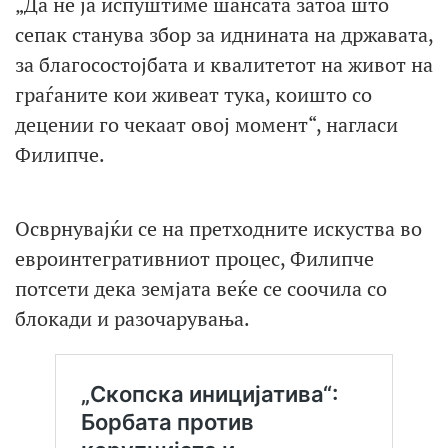
„Да не ја испуштиме шансата затоа што
сепак станува збор за иднината на државата,
за благосостојбата и квалитетот на живот на
граѓаните кои живеат тука, коишто со
децении го чекаат овој момент“, нагласи
Филипче.
Осврнувајќи се на претходните искуства во
евроинтегративниот процес, Филипче
потсети дека земјата веќе се соочила со
блокади и разочарувања.