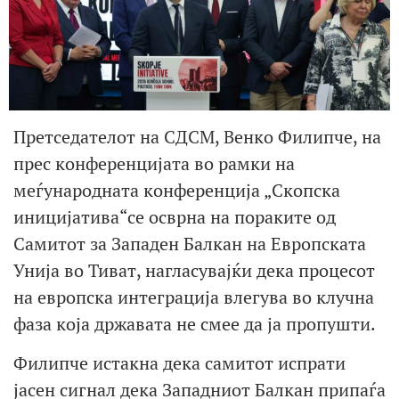
Претседателот на СДСМ, Венко Филипче, на
прес конференцијата во рамки на
меѓународната конференција „Скопска
иницијатива“се осврна на пораките од
Самитот за Западен Балкан на Европската
Унија во Тиват, нагласувајќи дека процесот
на европска интеграција влегува во клучна
фаза која државата не смее да ја пропушти.
Филипче истакна дека самитот испрати
јасен сигнал дека Западниот Балкан припаѓа