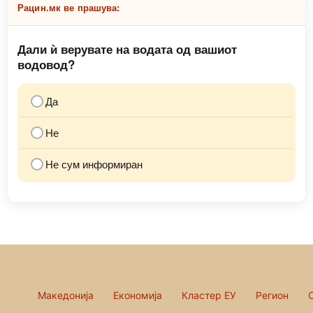
Рацин.мк ве прашува:
Дали ѝ верувате на водата од вашиот
водовод?
Да
Не
Не сум информиран
Македонија
Економија
Кластер ЕУ
Регион