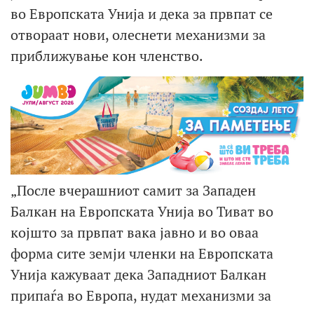
во Европската Унија и дека за првпат се
отвораат нови, олеснети механизми за
приближување кон членство.
„После вчерашниот самит за Западен
Балкан на Европската Унија во Тиват во
којшто за првпат вака јавно и во оваа
форма сите земји членки на Европската
Унија кажуваат дека Западниот Балкан
припаѓа во Европа, нудат механизми за