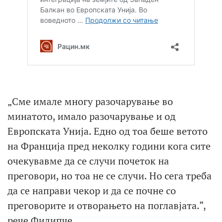
„Сме имале многу разочарување во
минатото, имало разочарување и од
Европската Унија. Едно од тоа беше ветото
на Франција пред неколку години кога сите
очекувавме да се случи почеток на
преговори, но тоа не се случи. Но сега треба
да се направи чекор и да се почне со
преговорите и отворањето на поглавјата.“,
рече Филипче.