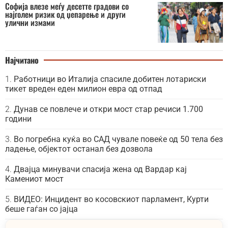
Софија влезе меѓу десетте градови со
најголем ризик од џепарење и други
улични измами
Најчитано
Работници во Италија спасиле добитен лотариски
тикет вреден еден милион евра од отпад
Дунав се повлече и откри мост стар речиси 1.700
години
Во погребна куќа во САД чувале повеќе од 50 тела без
ладење, објектот останал без дозвола
Двајца минувачи спасија жена од Вардар кај
Камениот мост
ВИДЕО: Инцидент во косовскиот парламент, Курти
беше гаѓан со јајца