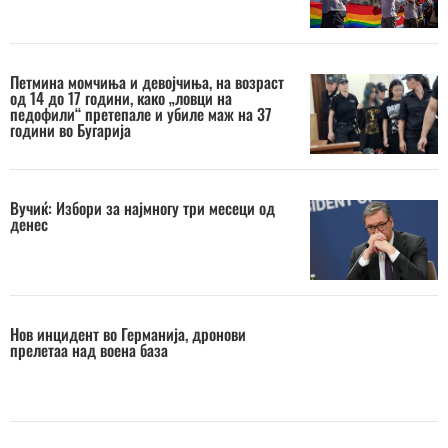
Петмина момчиња и девојчиња, на возраст
од 14 до 17 години, како „ловци на
педофили“ претепале и убиле маж на 37
години во Бугарија
Вучиќ: Избори за најмногу три месеци од
денес
Нов инцидент во Германија, дронови
прелетаа над воена база