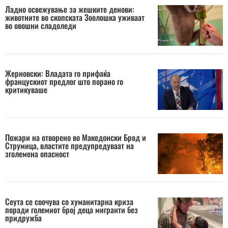
Ладно освежување за жешките денови:
животните во скопската Зоолошка уживаат
во овошни сладоледи
Жерновски: Владата го прифаќа
францускиот предлог што порано го
критикуваше
Пожари на отворено во Македонски Брод и
Струмица, властите предупредуваат на
зголемена опасност
Сеута се соочува со хуманитарна криза
поради големиот број деца мигранти без
придружба