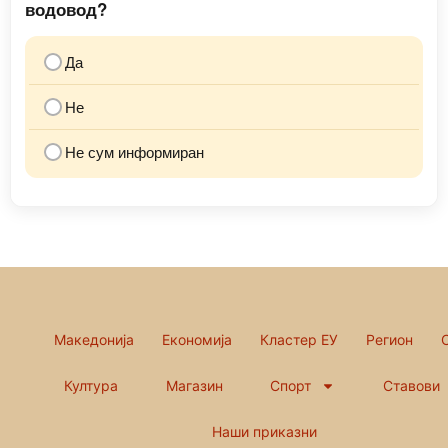
водовод?
Да
Не
Не сум информиран
Македонија
Економија
Кластер ЕУ
Регион
Култура
Магазин
Спорт
Ставови
Наши приказни