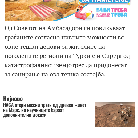
Од Советот на Амбасадори ги повикуваат
граѓаните согласно нивните можности во
овие тешки денови за жителите на
погодените региони на Туркије и Сирија од
катастрофалниот земјотрес да придонесат
за санирање на ова тешка состојба.
Најново
НАСА откри можни траги од древен живот
на Марс, но научниците бараат
дополнителни докази