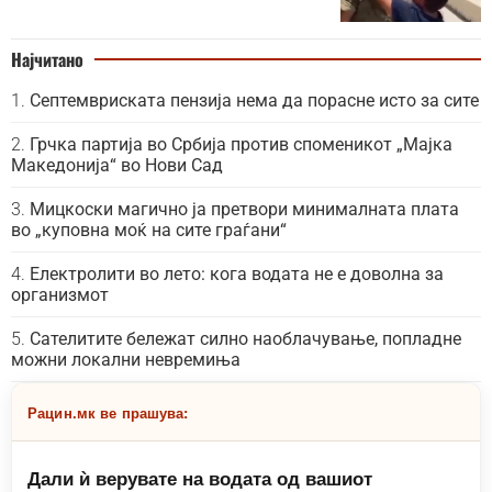
Најчитано
Септемвриската пензија нема да порасне исто за сите
Грчка партија во Србија против споменикот „Мајка
Македонија“ во Нови Сад
Мицкоски магично ја претвори минималната плата
во „куповна моќ на сите граѓани“
Електролити во лето: кога водата не е доволна за
организмот
Сателитите бележат силно наоблачување, попладне
можни локални невремиња
Рацин.мк ве прашува:
Дали ѝ верувате на водата од вашиот