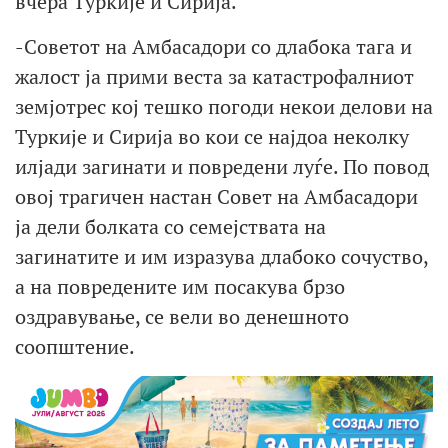
вчера Туркије и Сирија.
-Советот на Амбасадори со длабока тага и
жалост ја прими веста за катастрофалниот
земјотрес кој тешко погоди некои делови на
Туркије и Сирија во кои се најдоа неколку
илјади загинати и повредени луѓе. По повод
овој трагичен настан Совет на Амбасадори
ја дели болката со семејствата на
загинатите и им изразува длабоко сочуство,
а на повредените им посакува брзо
оздравување, се вели во денешното
соопштение.