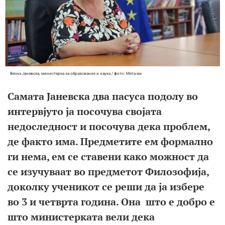
Весна Јаневска, министерка за образование и наука / фото: Мета.мк
Самата Јаневска два пасусa подолу во
интервјуто ја посочува својата
недоследност и посочува дека проблем,
де факто има. Предметите ем формално
ги нема, ем се ставени како можност да
се изучуваат во предметот Филозофија,
доколку ученикот се реши да ја избере
во 3 и четврта година. Она што е добро е
што министерката вели дека