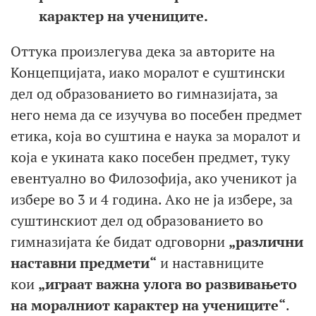
карактер на учениците.
Оттука произлегува дека за авторите на
Концепцијата, иако моралот е суштински
дел од образованието во гимназијата, за
него нема да се изучува во посебен предмет
етика, која во суштина е наука за моралот и
која е укината како посебен предмет, туку
евентуално во Филозофија, ако ученикот ја
избере во 3 и 4 година. Ако не ја избере, за
суштинскиот дел од образованието во
гимназијата ќе бидат одговорни
„различни
наставни предмети“
и наставниците
кои
„играат важна улога во развивањето
на моралниот карактер на учениците“
.