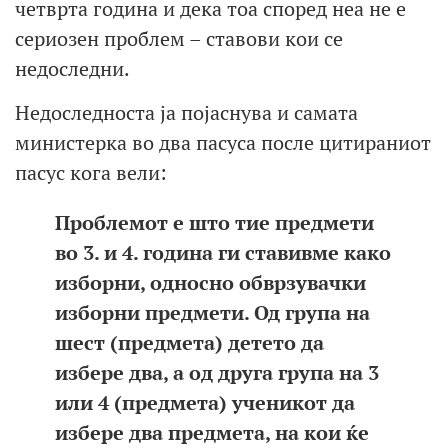
четврта година и дека тоа според неа не е
сериозен проблем – ставови кои се
недоследни.
Недоследноста ја појаснува и самата
министерка во два пасуса после цитираниот
пасус кога вели:
Проблемот е што тие предмети
во 3. и 4. година ги ставивме како
изборни, односно обврзувачки
изборни предмети. Од група на
шест (предмета) детето да
избере два, а од друга група на 3
или 4 (предмета) ученикот да
избере два предмета, на кои ќе