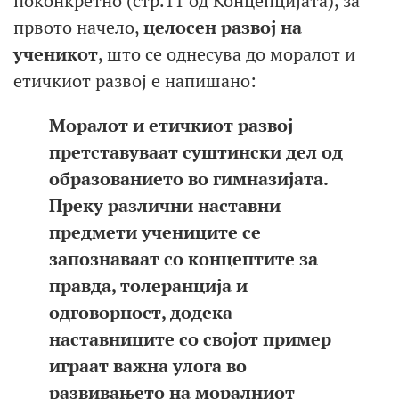
поконкретно (стр.11 од Концепцијата), за
првото начело,
целосен развој на
ученикот
, што се однeсува до моралот и
етичкиот развој е напишано:
Моралот и етичкиот развој
претставуваат суштински дел од
образованието во гимназијата.
Преку различни наставни
предмети учениците се
запознаваат со концептите за
правда, толеранција и
одговорност, додека
наставниците со својот пример
играат важна улога во
развивањето на моралниот