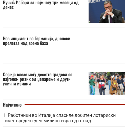
Вучиќ: Избори за најмногу три месеци од
денес
Нов инцидент во Германија, дронови
прелетаа над воена база
Софија влезе меѓу десетте градови со
најголем ризик од џепарење и други
улични измами
Најчитано
Работници во Италија спасиле добитен лотариски
тикет вреден еден милион евра од отпад