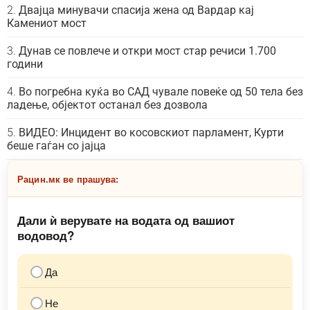
Двајца минувачи спасија жена од Вардар кај
Камениот мост
Дунав се повлече и откри мост стар речиси 1.700
години
Во погребна куќа во САД чувале повеќе од 50 тела без
ладење, објектот останал без дозвола
ВИДЕО: Инцидент во косовскиот парламент, Курти
беше гаѓан со јајца
Рацин.мк ве прашува:
Дали ѝ верувате на водата од вашиот
водовод?
Да
Не