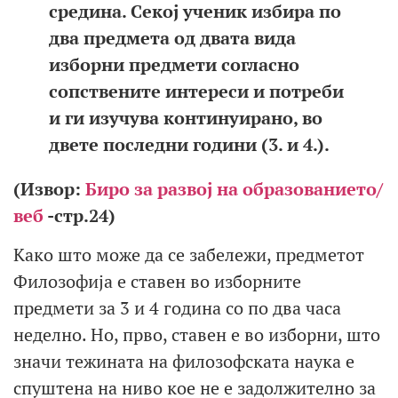
средина. Секој ученик избира по
два предмета од двата вида
изборни предмети согласно
сопствените интереси и потреби
и ги изучува континуирано, во
двете последни години (3. и 4.).
(Извор:
Биро за развој на образованието/
веб
-стр.24)
Како што може да се забележи, предметот
Филозофија е ставен во изборните
предмети за 3 и 4 година со по два часа
неделно. Но, прво, ставен е во изборни, што
значи тежината на филозофската наука е
спуштена на ниво кое не е задолжително за