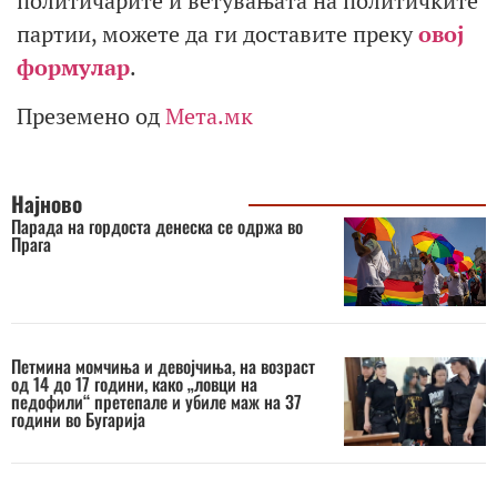
политичарите и ветувањата на политичките
партии, можете да ги доставите преку
овој
формулар
.
Преземено од
Мета.мк
Најново
Парада на гордоста денеска се одржа во
Прага
Петмина момчиња и девојчиња, на возраст
од 14 до 17 години, како „ловци на
педофили“ претепале и убиле маж на 37
години во Бугарија