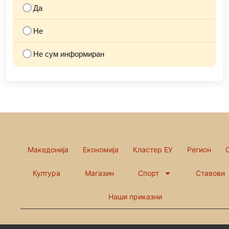
Да
Не
Не сум информиран
Македонија
Економија
Кластер ЕУ
Регион
Култура
Магазин
Спорт
Ставови
Наши приказни