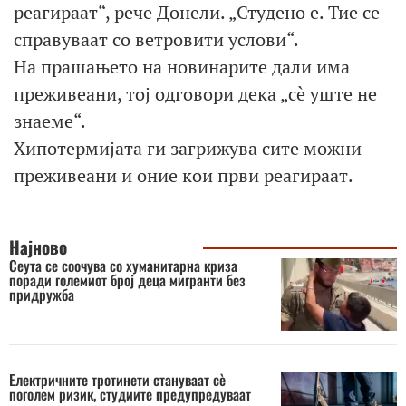
реагираат“, рече Донели. „Студено е. Тие се
справуваат со ветровити услови“.
На прашањето на новинарите дали има
преживеани, тој одговори дека „сè уште не
знаеме“.
Хипотермијата ги загрижува сите можни
преживеани и оние кои први реагираат.
Најново
Сеута се соочува со хуманитарна криза
поради големиот број деца мигранти без
придружба
Електричните тротинети стануваат сè
поголем ризик, студиите предупредуваат