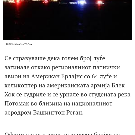
FREE MALAYSIA TODAY
Се стравуваше дека голем број луѓе
загинале откако регионалниот патнички
авион на Американ Ерлајнс со 64 луѓе и
хеликоптер на американската армија Блек
Хок се судриле и се урнале во студената река
Потомак во близина на националниот
аеродром Вашингтон Реган.
Официјалните лица не изнесоа бројка на