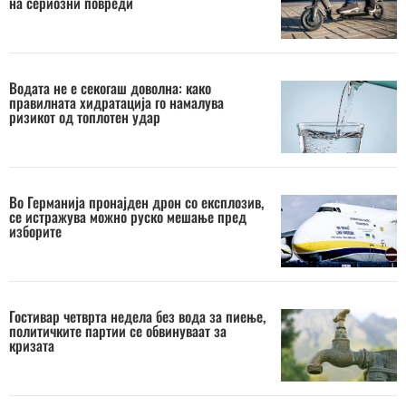
на сериозни повреди
Водата не е секогаш доволна: како
правилната хидратација го намалува
ризикот од топлотен удар
Во Германија пронајден дрон со експлозив,
се истражува можно руско мешање пред
изборите
Гостивар четврта недела без вода за пиење,
политичките партии се обвинуваат за
кризата