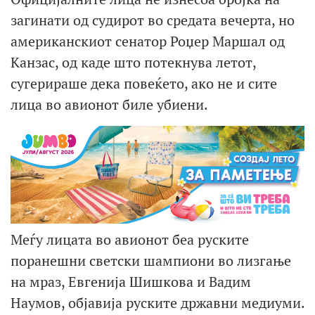
загинати од судирот во средата вечерта, но
американскиот сенатор Роџер Маршал од
Канзас, од каде што потекнува летот,
сугерираше дека повеќето, ако не и сите
лица во авионот биле убиени.
Меѓу лицата во авионот беа руските
поранешни светски шампиони во лизгање
на мраз, Евгенија Шишкова и Вадим
Наумов, објавија руските државни медиуми.