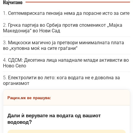
Најчитано
Септемвриската пензија нема да порасне исто за сите
Грчка партија во Србија против споменикот „Мајка
Македонија“ во Нови Сад
Мицкоски магично ја претвори минималната плата
во „куповна моќ на сите граѓани“
СДСМ: Десетина лица нападнале млади активисти во
Ново Село
Електролити во лето: кога водата не е доволна за
организмот
Рацин.мк ве прашува:
Дали ѝ верувате на водата од вашиот
водовод?