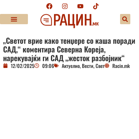
„Светот врие како тенџере со каша поради
САД,“ коментира Северна Кореја,
нарекувајќи ги САД „жесток разбојник“
12/02/2025
09:06
Актуелно
,
Вести
,
Свет
Racin.mk