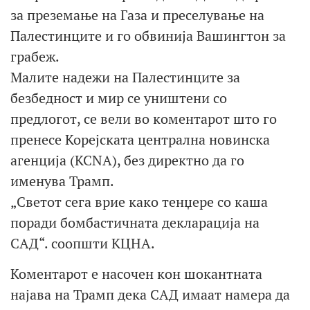
за преземање на Газа и преселување на
Палестинците и го обвинија Вашингтон за
грабеж.
Малите надежи на Палестинците за
безбедност и мир се уништени со
предлогот, се вели во коментарот што го
пренесе Корејската централна новинска
агенција (KCNA), без директно да го
именува Трамп.
„Светот сега врие како тенџере со каша
поради бомбастичната декларација на
САД“. соопшти КЦНА.
Коментарот е насочен кон шокантната
најава на Трамп дека САД имаат намера да