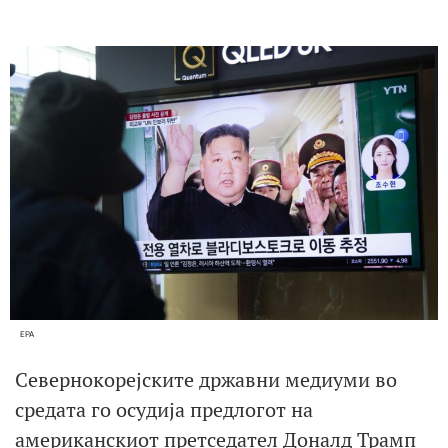
EPA
Севернокорејските државни медиуми во
средата го осудија предлогот на
американскиот претседател Доналд Трамп