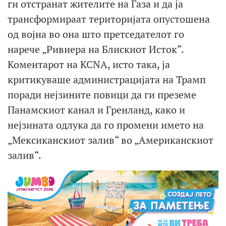
ги отстранат жителите на Газа и да ја
трансформираат територијата опустошена
од војна во она што претседателот го
нарече „Ривиера на Блискиот Исток“.
Коментарот на KCNA, исто така, ја
критикуваше администрацијата на Трамп
поради нејзините повици да ги преземе
Панамскиот канал и Гренланд, како и
нејзината одлука да го промени името на
„Мексиканскиот залив“ во „Американскиот
залив“.