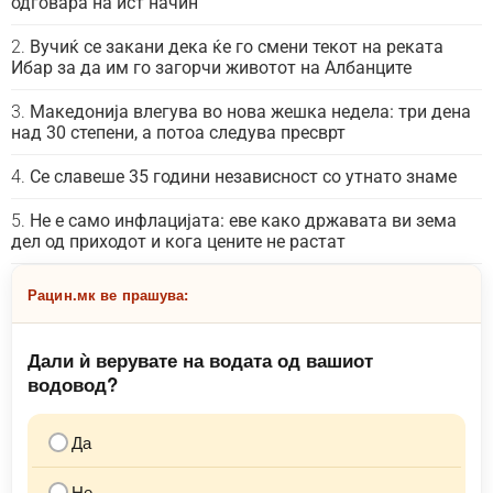
одговара на ист начин
Вучиќ се закани дека ќе го смени текот на реката
Ибар за да им го загорчи животот на Албанците
Македонија влегува во нова жешка недела: три дена
над 30 степени, а потоа следува пресврт
Се славеше 35 години независност со утнато знаме
Не е само инфлацијата: еве како државата ви зема
дел од приходот и кога цените не растат
Рацин.мк ве прашува:
Дали ѝ верувате на водата од вашиот
водовод?
Да
Не