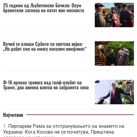
25 години од Љуботенски Бачила: Осум
бранители загинаа на патот кон месноста
Вучиќ ги плаши Србите со светска војна:
„На работ сме на многу поголем конфликт“
Ф-16 кренаа тревога над голф-клубот на
Трамп, два авиона влегоа во забранета зона
Најчитано
Перпарим Рама за отстранувањето на знамето на
Украина: Кога Косово не се почитува, Приштина