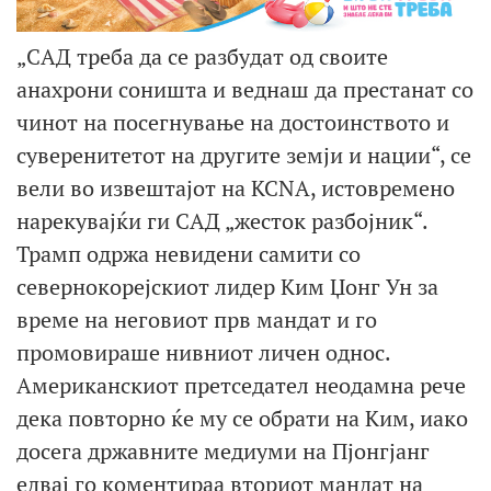
„САД треба да се разбудат од своите
анахрони соништа и веднаш да престанат со
чинот на посегнување на достоинството и
суверенитетот на другите земји и нации“, се
вели во извештајот на KCNA, истовремено
нарекувајќи ги САД „жесток разбојник“.
Трамп одржа невидени самити со
севернокорејскиот лидер Ким Џонг Ун за
време на неговиот прв мандат и го
промовираше нивниот личен однос.
Американскиот претседател неодамна рече
дека повторно ќе му се обрати на Ким, иако
досега државните медиуми на Пјонгјанг
едвај го коментираа вториот мандат на