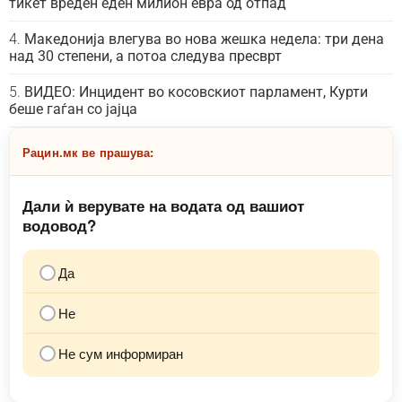
тикет вреден еден милион евра од отпад
Македонија влегува во нова жешка недела: три дена
над 30 степени, а потоа следува пресврт
ВИДЕО: Инцидент во косовскиот парламент, Курти
беше гаѓан со јајца
Рацин.мк ве прашува:
Дали ѝ верувате на водата од вашиот
водовод?
Да
Не
Не сум информиран