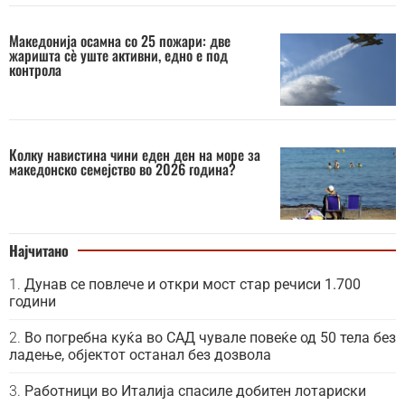
Македонија осамна со 25 пожари: две
жаришта сè уште активни, едно е под
контрола
Колку навистина чини еден ден на море за
македонско семејство во 2026 година?
Најчитано
Дунав се повлече и откри мост стар речиси 1.700
години
Во погребна куќа во САД чувале повеќе од 50 тела без
ладење, објектот останал без дозвола
Работници во Италија спасиле добитен лотариски