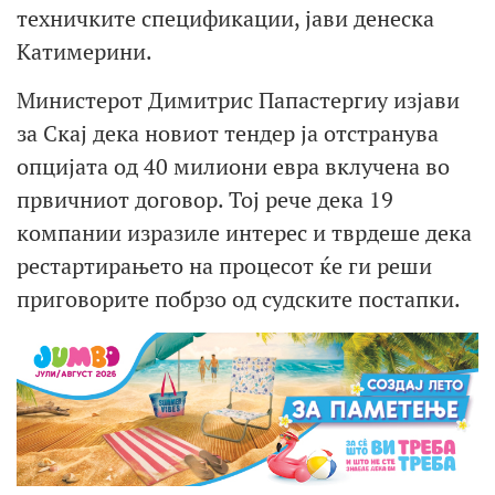
техничките спецификации, јави денеска
Катимерини.
Министерот Димитрис Папастергиу изјави
за Скај дека новиот тендер ја отстранува
опцијата од 40 милиони евра вклучена во
првичниот договор. Тој рече дека 19
компании изразиле интерес и тврдеше дека
рестартирањето на процесот ќе ги реши
приговорите побрзо од судските постапки.