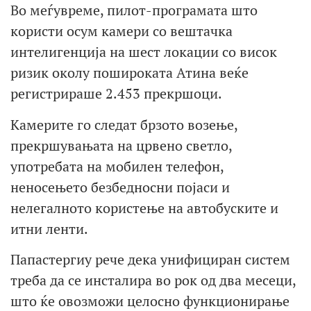
Во меѓувреме, пилот-програмата што
користи осум камери со вештачка
интелигенција на шест локации со висок
ризик околу пошироката Атина веќе
регистрираше 2.453 прекршоци.
Камерите го следат брзото возење,
прекршувањата на црвено светло,
употребата на мобилен телефон,
неносењето безбедносни појаси и
нелегалното користење на автобуските и
итни ленти.
Папастергиу рече дека унифициран систем
треба да се инсталира во рок од два месеци,
што ќе овозможи целосно функционирање