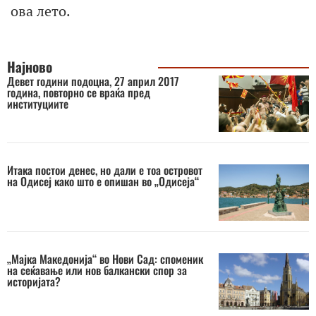
ова лето.
Најново
Девет години подоцна, 27 април 2017
година, повторно се враќа пред
институциите
Итака постои денес, но дали е тоа островот
на Одисеј како што е опишан во „Одисеја“
„Мајка Македонија“ во Нови Сад: споменик
на сеќавање или нов балкански спор за
историјата?