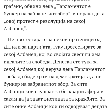
граѓани, обвини дека „Парламентот е
бункер на забранетиот збор“, и порача дека
„овој протест е револуција на секој
Албанец“.
– Не протестирате за некои пратеници од
ДП или за партијата, туку протестирате за
секој Албанец, кој во својата свест ги има
идеалите за слобода. Денеска сте тука за
секој Албанец кој верува дека Парламентот
треба да биде храм на демократијата, а не
бункер на забранетиот збор. За сите
Албанци кои слушаат за бескрајни афери и
сакам да ја знаат вистината за кражбите. За
сите оние Албанци кои ги одвојуваат децата