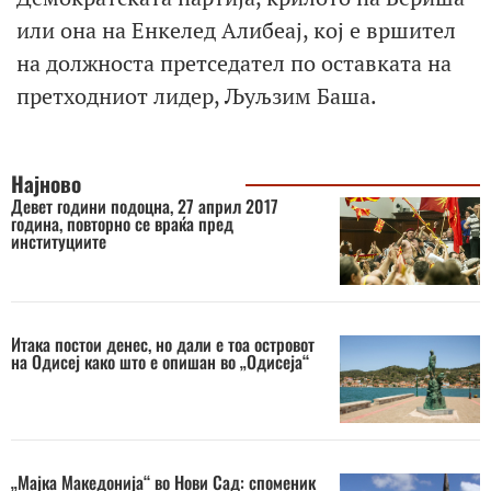
или она на Енкелед Алибеај, кој е вршител
на должноста претседател по оставката на
претходниот лидер, Љуљзим Баша.
Најново
Девет години подоцна, 27 април 2017
година, повторно се враќа пред
институциите
Итака постои денес, но дали е тоа островот
на Одисеј како што е опишан во „Одисеја“
„Мајка Македонија“ во Нови Сад: споменик