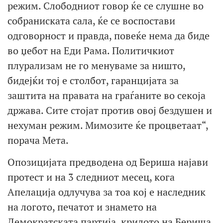
режим. Слободниот говор ќе се слушне во
собраниската сала, ќе се воспостави
одговорност и правда, повеќе нема да биде
во џебот на Еди Рама. Политичкиот
плурализам не го менуваме за ништо,
бидејќи тој е столбот, гаранцијата за
заштита на правата на граѓаните во секоја
држава. Сите стојат против овој бездушен и
нехуман режим. Мимозите ќе процветаат“,
порача Мета.
Опозицијата предводена од Бериша најави
протест и на 3 следниот месец, кога
Апелација одлучува за тоа кој е наследник
на логото, печатот и знамето на
Демократската партија, крилото на Бериша