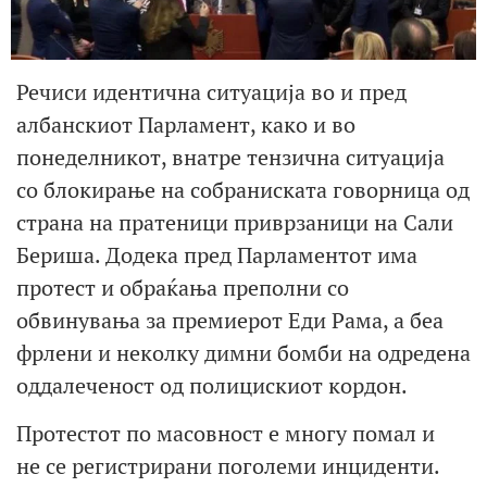
Речиси идентична ситуација во и пред
албанскиот Парламент, како и во
понеделникот, внатре тензична ситуација
со блокирање на собраниската говорница од
страна на пратеници приврзаници на Сали
Бериша. Додека пред Парламентот има
протест и обраќања преполни со
обвинувања за премиерот Еди Рама, а беа
фрлени и неколку димни бомби на одредена
оддалеченост од полицискиот кордон.
Протестот по масовност е многу помал и
не се регистрирани поголеми инциденти.