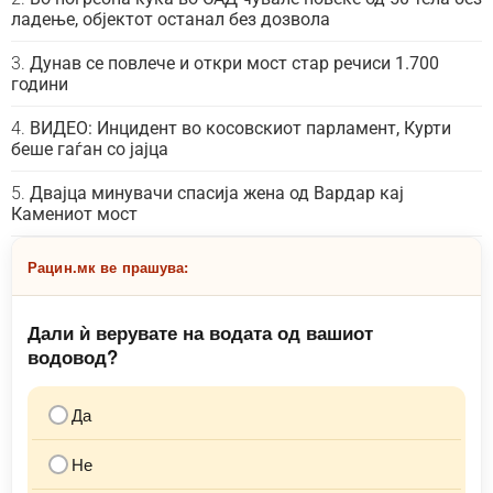
ладење, објектот останал без дозвола
Дунав се повлече и откри мост стар речиси 1.700
години
ВИДЕО: Инцидент во косовскиот парламент, Курти
беше гаѓан со јајца
Двајца минувачи спасија жена од Вардар кај
Камениот мост
Рацин.мк ве прашува:
Дали ѝ верувате на водата од вашиот
водовод?
Да
Не