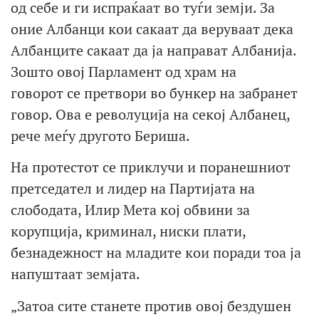
од себе и ги испраќаат во туѓи земји. За
оние Албанци кои сакаат да веруваат дека
Албанците сакаат да ја направат Албанија.
Зошто овој Парламент од храм на
говорот се претвори во бункер на забранет
говор. Ова е револуција на секој Албанец,
рече меѓу другото Бериша.
На протестот се приклучи и поранешниот
претседател и лидер на Партијата на
слободата, Илир Мета кој обвини за
корупција, криминал, ниски плати,
безнадежност на младите кои поради тоа ја
напуштаат земјата.
„Затоа сите станете против овој бездушен