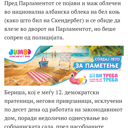
Пред Парламентот се појави и маж облечен
во национална албанска облека на бел коњ
(како што бил на Скендербег) и се обиде да
влезе во дворот на Парламентот, но беше
сопрен од полицијата.
Бериша, кој е меѓу 12. демократски
пратеници, негови приврзаници, исклучени
по десет дена од работата на законодавниот
дом, поради недолично однесување во
собраниската сала, пред насобраните