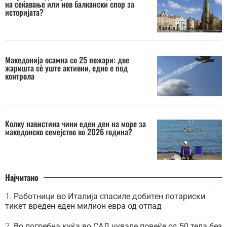
на сеќавање или нов балкански спор за
историјата?
Македонија осамна со 25 пожари: две
жаришта сè уште активни, едно е под
контрола
Колку навистина чини еден ден на море за
македонско семејство во 2026 година?
Најчитано
Работници во Италија спасиле добитен лотариски
тикет вреден еден милион евра од отпад
Во погребна куќа во САД чувале повеќе од 50 тела без