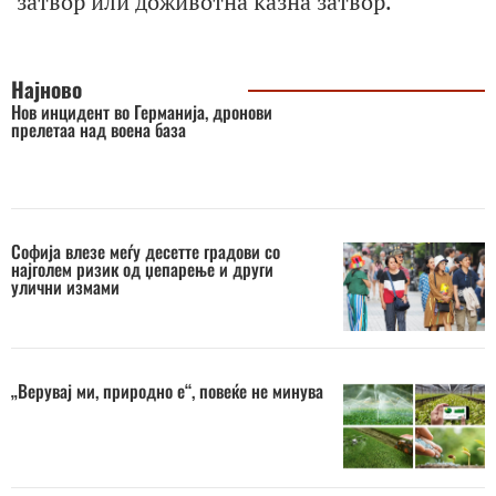
затвор или доживотна казна затвор.
Најново
Нов инцидент во Германија, дронови
прелетаа над воена база
Софија влезе меѓу десетте градови со
најголем ризик од џепарење и други
улични измами
„Верувај ми, природно е“, повеќе не минува