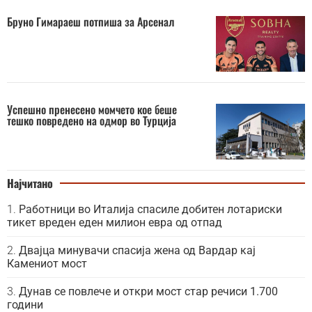
Бруно Гимараеш потпиша за Арсенал
Успешно пренесено момчето кое беше
тешко повредено на одмор во Турција
Најчитано
Работници во Италија спасиле добитен лотариски
тикет вреден еден милион евра од отпад
Двајца минувачи спасија жена од Вардар кај
Камениот мост
Дунав се повлече и откри мост стар речиси 1.700
години