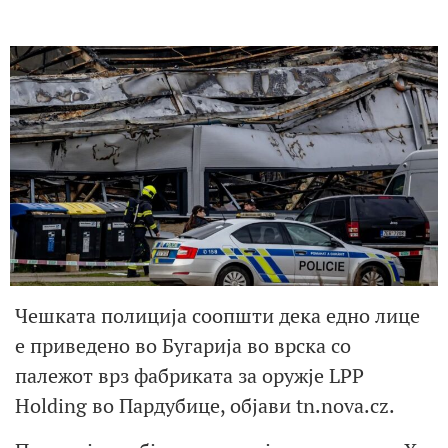
Чешката полиција соопшти дека едно лице
е приведено во Бугарија во врска со
палежот врз фабриката за оружје LPP ​​
Holding во Пардубице, објави tn.nova.cz.