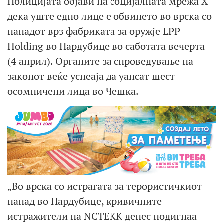
Полицијата објави на социјалната мрежа X
дека уште едно лице е обвинето во врска со
нападот врз фабриката за оружје LPP ​​
Holding во Пардубице во саботата вечерта
(4 април). Органите за спроведување на
законот веќе успеаја да уапсат шест
осомничени лица во Чешка.
„Во врска со истрагата за терористичкиот
напад во Пардубице, кривичните
истражители на NCTEKK денес подигнаа