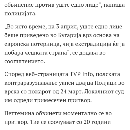
обвинение против уште едно лице“, напиша
полицијата.
„Во исто време, на 3 април, уште едно лице
беше приведено во Бугарија врз основа на
европска потерница, чија екстрадиција ќе ја
побара чешката страна“, се додава во
соопштението.
Според веб-страницата TVP Info, полската
контраразузнавање уапси двајца Полјаци во
врска со пожарот од 24 март. Локалниот суд
им одреди тримесечен притвор.
Петтемина обвинети моментално се во
притвор. Тие се соочуваат со 20 години