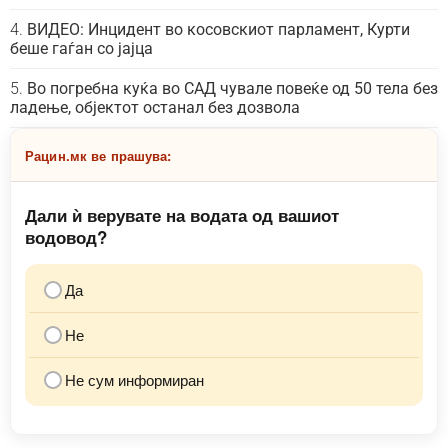
ВИДЕО: Инцидент во косовскиот парламент, Курти
беше гаѓан со јајца
Во погребна куќа во САД чувале повеќе од 50 тела без
ладење, објектот останал без дозвола
Рацин.мк ве прашува:
Дали ѝ верувате на водата од вашиот
водовод?
Да
Не
Не сум информиран