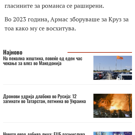
гласините за романса се раширени.
Во 2023 година, Армас зборуваше за Круз за
тоа како му се восхитува.
Најново
На пеколна жештина, повеќе од еден час
чекање за влез во Македонија
Дронови удрија длабоко во Русија: 12
загинати во Татарстан, петмина во Украина
Новото евро добива лица: ЕЦБ размислува