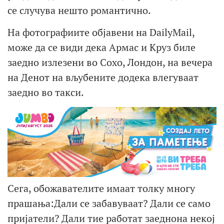
се случува нешто романтично.
На фотографиите објавени на DailyMail,
може да се види дека Армас и Круз биле
заедно излезени во Сохо, Лондон, на вечера
на Денот на вљубените додека влегуваат
заедно во такси.
Сега, обожавателите имаат толку многу
прашања:Дали се забавуваат? Дали се само
пријатели? Дали тие работат заеднона некој