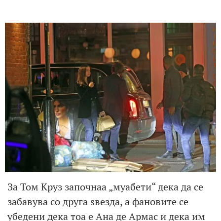
За Том Круз започнаа „муабети“ дека да се
забавува со друга ѕвезда, а фановите се
убедени дека тоа е Ана де Армас и дека им