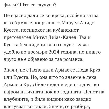
филм? Што се случува?
Не е јасно дали се во врска, особено затоа
што Армас е поврзана со Мануел Анидо
Куеста, посинокот на кубанскиот
претседател Мигел Дијаз-Канел. Таа и
Куеста беа видени како се чувствуваат
удобно во ноември 2024 година, но ништо
друго не е објавено за таа романса.
Значи, не е јасно дали Армас се гледа Круз
или Куеста. Но, она што го знаеме е дека
Армас и Круз биле видени еден со друг во
најромантичната ноќ во годината: Денот на
вљубените, и биле видени како заедно
влегуваат во такси. Значи, се разбира,