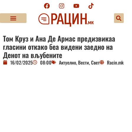
Том Круз и Ана Де Армас предизвикаа
гласини откако беа видени заедно на
Денот на вљубените
16/02/2025
08:00
Актуелно
,
Вести
,
Свет
Racin.mk