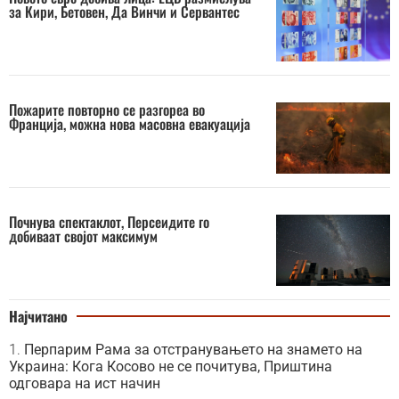
за Кири, Бетовен, Да Винчи и Сервантес
Пожарите повторно се разгореа во
Франција, можна нова масовна евакуација
Почнува спектаклот, Персеидите го
добиваат својот максимум
Најчитано
Перпарим Рама за отстранувањето на знамето на
Украина: Кога Косово не се почитува, Приштина
одговара на ист начин