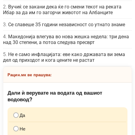
Вучиќ се закани дека ќе го смени текот на реката
Ибар за да им го загорчи животот на Албанците
Се славеше 35 години независност со утнато знаме
Македонија влегува во нова жешка недела: три дена
над 30 степени, а потоа следува пресврт
Не е само инфлацијата: еве како државата ви зема
дел од приходот и кога цените не растат
Рацин.мк ве прашува:
Дали ѝ верувате на водата од вашиот
водовод?
Да
Не