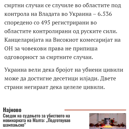
смртни случаи се случиле во областите под
контрола на Владата во Украина – 6.536
споредено со 495 регистрирани во
областите контролирани од руските сили.
Канцеларијата на Високиот комесаријат на
ОН за човекови права не припиша
одговорност за смртните случаи.
Украина вели дека бројот на убиени цивили
може да достигне десетици илјади. Двете
страни негираат дека целеле цивили.
Најново
Сведок на судењето за убиството на
новинарката на Малта: „Подготвував
шампањско“