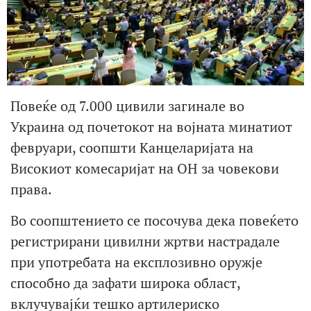
Повеќе од 7.000 цивили загинале во
Украина од почетокот на војната минатиот
февруари, соопшти Канцеларијата на
Високиот комесаријат на ОН за човекови
права.
Во соопштението се посочува дека повеќето
регистрирани цивилни жртви настрадале
при употребата на експлозивно оружје
способно да зафати широка област,
вклучувајќи тешко артилериско