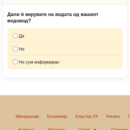
Дали ѝ верувате на водата од вашиот
водовод?
Да
Не
Не сум информиран
Македонија
Економија
Кластер ЕУ
Регион
Култура
Магазин
Спорт
Ставови