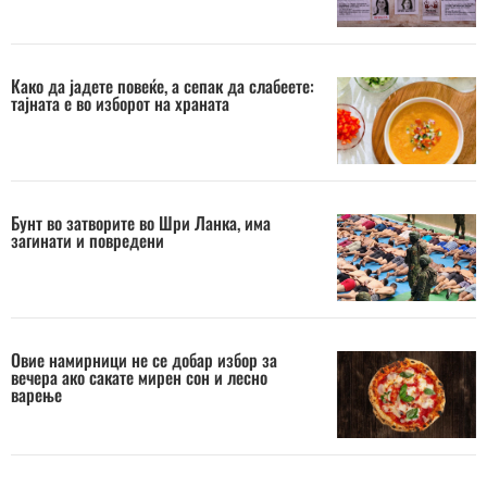
Како да јадете повеќе, а сепак да слабеете:
тајната е во изборот на храната
Бунт во затворите во Шри Ланка, има
загинати и повредени
Овие намирници не се добар избор за
вечера ако сакате мирен сон и лесно
варење