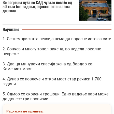
Во погребна куќа во САД чувале повеќе од
50 тела без ладење, објектот останал без
дозвола
Најчитано
Септемвриската пензија нема да порасне исто за сите
Сончев и многу топол викенд, во недела локално
невреме
Двајца минувачи спасија жена од Вардар кај
Камениот мост
Дунав се повлече и откри мост стар речиси 1.700
години
Одмор со скриени трошоци: Едно вадење пари може
да донесе три провизии
Рацин.мк ве прашува: