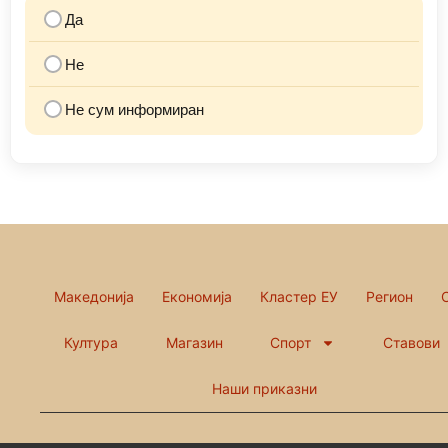
Да
Не
Не сум информиран
Македонија
Економија
Кластер ЕУ
Регион
Култура
Магазин
Спорт
Ставови
Наши приказни