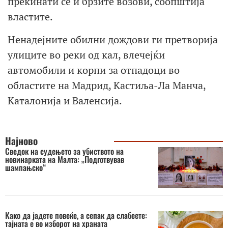
прекинати се и брзите возови, соопштија
властите.
Ненадејните обилни дождови ги претворија
улиците во реки од кал, влечејќи
автомобили и корпи за отпадоци во
областите на Мадрид, Кастиља-Ла Манча,
Каталонија и Валенсија.
Најново
Сведок на судењето за убиството на
новинарката на Малта: „Подготвував
шампањско“
Како да јадете повеќе, а сепак да слабеете:
тајната е во изборот на храната