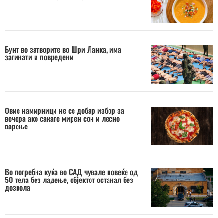
Бунт во затворите во Шри Ланка, има
загинати и повредени
Овие намирници не се добар избор за
вечера ако сакате мирен сон и лесно
варење
Во погребна куќа во САД чувале повеќе од
50 тела без ладење, објектот останал без
дозвола