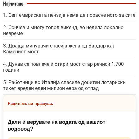
Најчитано
Септемвриската пензија нема да порасне исто за сите
Сончев и многу топол викенд, во недела локално
невреме
Двајца минувачи спасија жена од Вардар кај
Камениот мост
Дунав се повлече и откри мост стар речиси 1.700
години
Работници во Италија спасиле добитен лотариски
тикет вреден еден милион евра од отпад
Рацин.мк ве прашува:
Дали ѝ верувате на водата од вашиот
водовод?