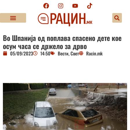
Во Шпанија од поплава спасено дете кое
осум часа се држело за дрво
05/09/2023
14:50
Вести
,
Свет
Racin.mk