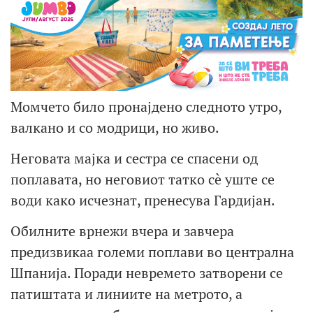
Момчето било пронајдено следното утро,
валкано и со модрици, но живо.
Неговата мајка и сестра се спасени од
поплавата, но неговиот татко сè уште се
води како исчезнат, пренесува Гардијан.
Обилните врнежи вчера и завчера
предизвикаа големи поплави во централна
Шпанија. Поради невремето затворени се
патиштата и линиите на метрото, а