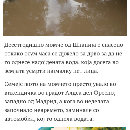
Десетгодишно момче од Шпанија е спасено
откако осум часа се држело за дрво за да не
го однесе надојдената вода, која досега во
земјата усмрти најмалку пет лица.
Семејството на момчето престојувало во
викендичка во градот Алдеа дел Фресно,
западно од Мадрид, а кога во неделата
започнало невремето, заминале со
автомобил, кој го однела водата.