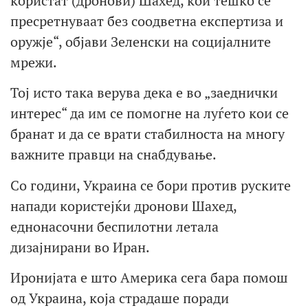
користат (дронови) Шахед, кои тешко се
пресретнуваат без соодветна експертиза и
оружје“, објави Зеленски на социјалните
мрежи.
Тој исто така верува дека е во „заеднички
интерес“ да им се помогне на луѓето кои се
бранат и да се врати стабилноста на многу
важните правци на снабдување.
Со години, Украина се бори против руските
напади користејќи дронови Шахед,
еднонасочни беспилотни летала
дизајнирани во Иран.
Иронијата е што Америка сега бара помош
од Украина, која страдаше поради