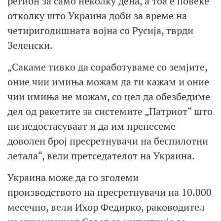
регион за само неколку дена, а тоа е повеќе
отколку што Украина доби за време на
четиригодишната војна со Русија, тврди
Зеленски.
„Сакаме тивко да соработуваме со земјите,
оние чии имиња можам да ги кажам и оние
чии имиња не можам, со цел да обезбедиме
дел од ракетите за системите „Патриот“ што
ни недостасуваат и да им пренесеме
доволен број пресретнувачи на беспилотни
летала“, вели претседателот на Украина.
Украина може да го зголеми
производството на пресретнувачи на 10.000
месечно, вели Ихор Федирко, раководител