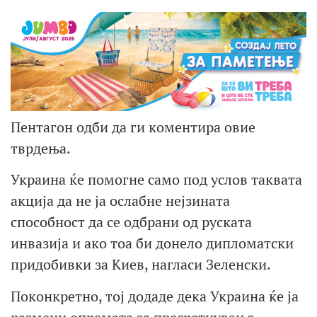
Пентагон одби да ги коментира овие
тврдења.
Украина ќе помогне само под услов таквата
акција да не ја ослабне нејзината
способност да се одбрани од руската
инвазија и ако тоа би донело дипломатски
придобивки за Киев, нагласи Зеленски.
Поконкретно, тој додаде дека Украина ќе ја