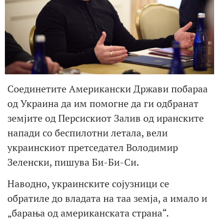
Соединетите Американски Држави побараа
од Украина да им помогне да ги одбранат
земјите од Персискиот Залив од иранските
напади со беспилотни летала, вели
украинскиот претседател Володимир
Зеленски, пишува Би-Би-Си.
Наводно, украинските сојузници се
обратиле до владата на таа земја, а имало и
„барања од американската страна“.