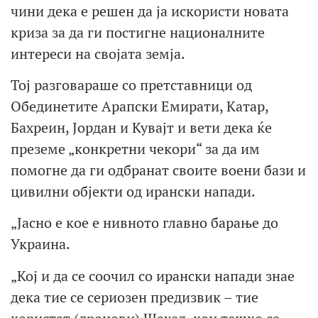
чини дека е решен да ја искористи новата
криза за да ги постигне националните
интереси на својата земја.
Тој разговараше со претставници од
Обединетите Арапски Емирати, Катар,
Бахреин, Јордан и Кувајт и вети дека ќе
преземе „конкретни чекори“ за да им
помогне да ги одбранат своите воени бази и
цивилни објекти од ирански напади.
„Јасно е кое е нивното главно барање до
Украина.
„Кој и да се соочил со ирански напади знае
дека тие се сериозен предизвик – тие