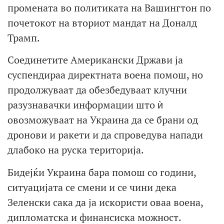
промената во политиката на Вашингтон по
почетокот на вториот мандат на Доналд
Трамп.
Соединетите Американски Држави ја
суспендираа директната воена помош, но
продолжуваат да обезбедуваат клучни
разузнавачки информации што ѝ
овозможуваат на Украина да се брани од
дронови и ракети и да спроведува напади
длабоко на руска територија.
Бидејќи Украина бара помош со години,
ситуацијата се смени и се чини дека
Зеленски сака да ја искористи оваа воена,
дипломатска и финансиска можност.