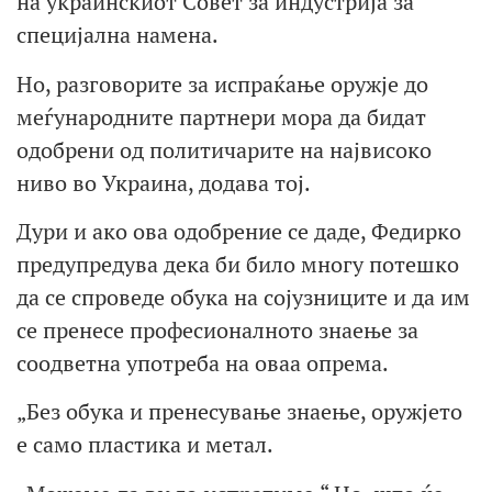
на украинскиот Совет за индустрија за
специјална намена.
Но, разговорите за испраќање оружје до
меѓународните партнери мора да бидат
одобрени од политичарите на највисоко
ниво во Украина, додава тој.
Дури и ако ова одобрение се даде, Федирко
предупредува дека би било многу потешко
да се спроведе обука на сојузниците и да им
се пренесе професионалното знаење за
соодветна употреба на оваа опрема.
„Без обука и пренесување знаење, оружјето
е само пластика и метал.