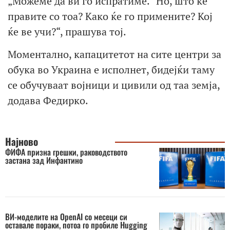
„Можеме да ви го испратиме.“ Но, што ќе
правите со тоа? Како ќе го примените? Кој
ќе ве учи?“, прашува тој.
Моментално, капацитетот на сите центри за
обука во Украина е исполнет, бидејќи таму
се обучуваат војници и цивили од таа земја,
додава Федирко.
Најново
ФИФА призна грешки, раководството
застана зад Инфантино
ВИ-моделите на OpenAI со месеци си
оставале пораки, потоа го пробиле Hugging