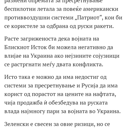
размени опремата за пресретнување
беспилотни летала за повеќе американски
противвоздушни системи „Патриот“, кои би
се користеле за одбрана од руски ракети.
Расте загриженоста дека војната на
Блискиот Исток би можела негативно да
влијае на Украина ако нејзините сојузници
се растргнати меѓу двата конфликта.
Исто така е можно да има недостиг од
системи за пресретнување и Русија да има
корист од порастот на цените на нафтата,
чија продажба ѝ обезбедува на руската
влада најмногу пари за војната во Украина.
Зеленски е свесен за овие ризици, но се