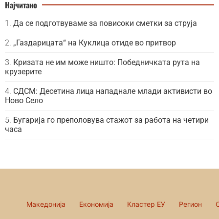
Најчитано
Да се подготвуваме за повисоки сметки за струја
„Газдарицата“ на Куклица отиде во притвор
Кризата не им може ништо: Победничката рута на
крузерите
СДСМ: Десетина лица нападнале млади активисти во
Ново Село
Бугарија го преполовува стажот за работа на четири
часа
Македонија
Економија
Кластер ЕУ
Регион