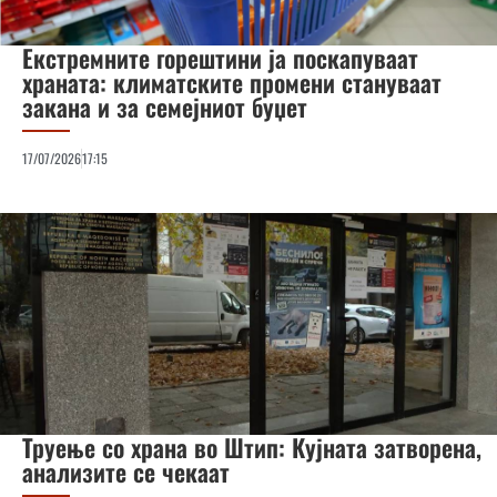
Екстремните горештини ја поскапуваат
храната: климатските промени стануваат
закана и за семејниот буџет
17/07/2026
17:15
Труење со храна во Штип: Кујната затворена,
анализите се чекаат