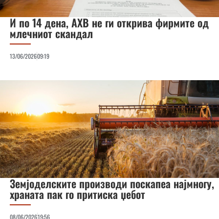
И по 14 дена, АХВ не ги открива фирмите од
млечниот скандал
13/06/2026
09:19
Земјоделските производи поскапеа најмногу,
храната пак го притиска џебот
08/06/2026
19:56