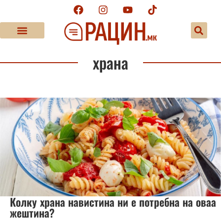
храна
Колку храна навистина ни е потребна на оваа
жештина?