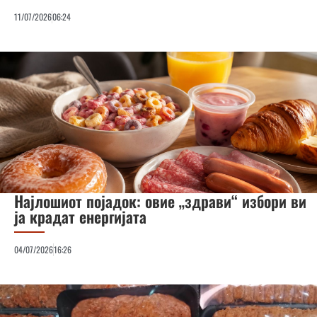
11/07/2026
06:24
Најлошиот појадок: овие „здрави“ избори ви
ја крадат енергијата
04/07/2026
16:26