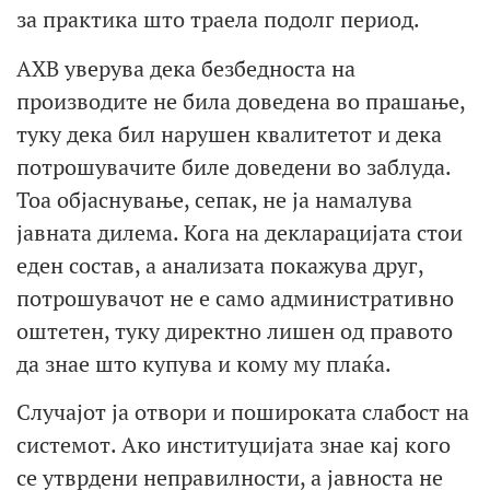
за практика што траела подолг период.
АХВ уверува дека безбедноста на
производите не била доведена во прашање,
туку дека бил нарушен квалитетот и дека
потрошувачите биле доведени во заблуда.
Тоа објаснување, сепак, не ја намалува
јавната дилема. Кога на декларацијата стои
еден состав, а анализата покажува друг,
потрошувачот не е само административно
оштетен, туку директно лишен од правото
да знае што купува и кому му плаќа.
Случајот ја отвори и пошироката слабост на
системот. Ако институцијата знае кај кого
се утврдени неправилности, а јавноста не