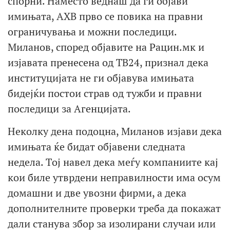
спорни. Наместо веднаш да ги објави
имињата, АХВ прво се повика на правни
ограничувања и можни последици.
Миланов, според објавите на Рацин.мк и
изјавата пренесена од ТВ24, признал дека
институцијата не ги објавува имињата
бидејќи постои страв од тужби и правни
последици за Агенцијата.
Неколку дена подоцна, Миланов изјави дека
имињата ќе бидат објавени следната
недела. Tој навел дека меѓу компаниите кај
кои биле утврдени неправилности има осум
домашни и две увозни фирми, а дека
дополнителните проверки треба да покажат
дали станува збор за изолирани случаи или