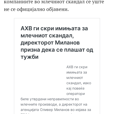
компаниите во млечниот скандал сè уште
не се официјално објавени.