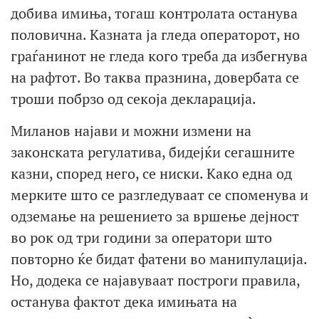
добива имиња, тогаш контролата останува
половична. Казната ја гледа операторот, но
граѓанинот не гледа кого треба да избегнува
на рафтот. Во таква празнина, довербата се
троши побрзо од секоја декларација.
Миланов најави и можни измени на
законската регулатива, бидејќи сегашните
казни, според него, се ниски. Како една од
мерките што се разгледуваат се споменува и
одземање на решението за вршење дејност
во рок од три години за оператори што
повторно ќе бидат фатени во манипулација.
Но, додека се најавуваат построги правила,
останува фактот дека имињата на