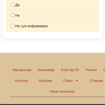
Да
Не
Не сум информиран
Македонија
Економија
Кластер ЕУ
Регион
Култура
Магазин
Спорт
Ставови
Наши приказни