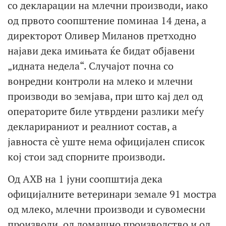
со декларации на млечни производи, иако
од првото соопштение поминаа 14 дена, а
директорот Оливер Миланов претходно
најави дека имињата ќе бидат објавени
„идната недела“. Случајот почна со
вонредни контроли на млеко и млечни
производи во земјава, при што кај дел од
операторите биле утврдени разлики меѓу
декларираниот и реалниот состав, а
јавноста сè уште нема официјален список
кој стои зад спорните производи.
Од АХВ на 1 јуни соопштија дека
официјалните ветеринари земале 91 мостра
од млеко, млечни производи и сувомесни
производи, од домашно производство и од