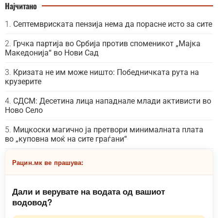
Најчитано
Септемвриската пензија нема да порасне исто за сите
Грчка партија во Србија против споменикот „Мајка
Македонија“ во Нови Сад
Кризата не им може ништо: Победничката рута на
крузерите
СДСМ: Десетина лица нападнале млади активисти во
Ново Село
Мицкоски магично ја претвори минималната плата
во „куповна моќ на сите граѓани“
Рацин.мк ве прашува:
Дали и верувате на водата од вашиот
водовод?