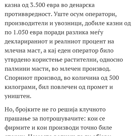
казна од 3.500 евра во денарска
противвредност. Уште осум оператори,
производители и увозници, добиле казни од
по 1.050 евра поради разлика меѓу
декларираниот и реалниот процент на
млечна маст, а кај еден оператор било
утврдено користење растителни, односно
палмини масти, во млечен производ.
Спорниот производ, во количина од 500
килограми, бил повлечен од промет и
уништен.
Но, бројките не го решија клучното
прашање за потрошувачите: кои се
фирмите и кои производи точно биле