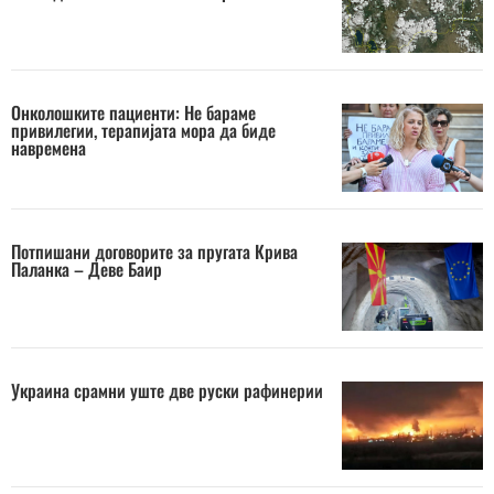
Онколошките пациенти: Не бараме
привилегии, терапијата мора да биде
навремена
Потпишани договорите за пругата Крива
Паланка – Деве Баир
Украина срамни уште две руски рафинерии