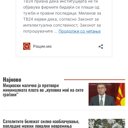
Најново
Мицкоски магично ја претвори
минималната плата во „куповна моќ на сите
граѓани“
Сателитите бележат силно наоблачување,
попладне можни локални невремиња