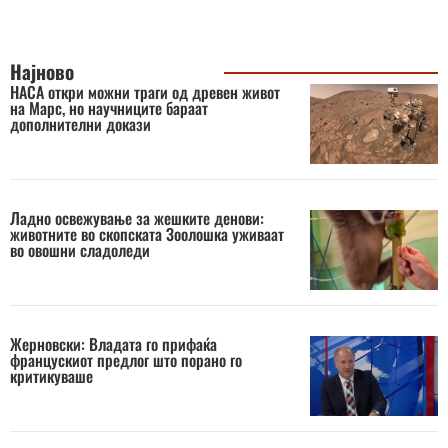
Најново
НАСА откри можни траги од древен живот
на Марс, но научниците бараат
дополнителни докази
Ладно освежување за жешките денови:
животните во скопската Зоолошка уживаат
во овошни сладоледи
Жерновски: Владата го прифаќа
францускиот предлог што порано го
критикуваше