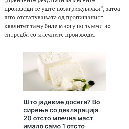
производи се уште позагрижувачки“, затоа
што отстапувањата од пропишаниот
квалитет таму биле многу поголеми во
споредба со млечните производи.