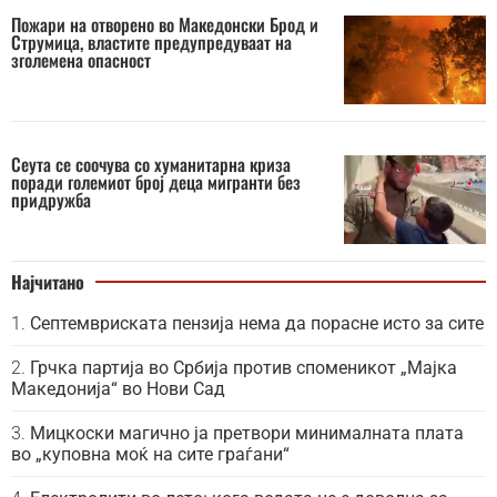
Пожари на отворено во Македонски Брод и
Струмица, властите предупредуваат на
зголемена опасност
Сеута се соочува со хуманитарна криза
поради големиот број деца мигранти без
придружба
Најчитано
Септемвриската пензија нема да порасне исто за сите
Грчка партија во Србија против споменикот „Мајка
Македонија“ во Нови Сад
Мицкоски магично ја претвори минималната плата
во „куповна моќ на сите граѓани“