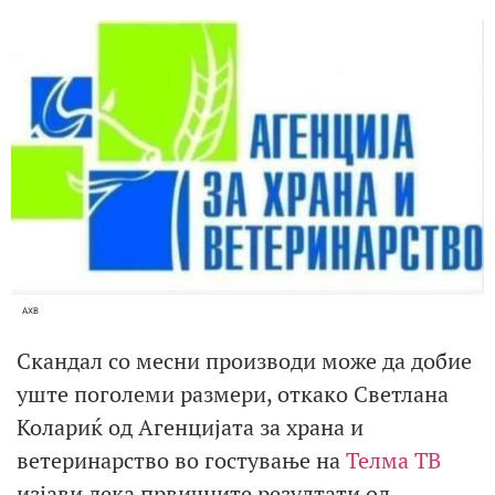
АХВ
Скандал со месни производи може да добие
уште поголеми размери, откако Светлана
Колариќ од Агенцијата за храна и
ветеринарство во гостување на
Телма ТВ
изјави дека првичните резултати од