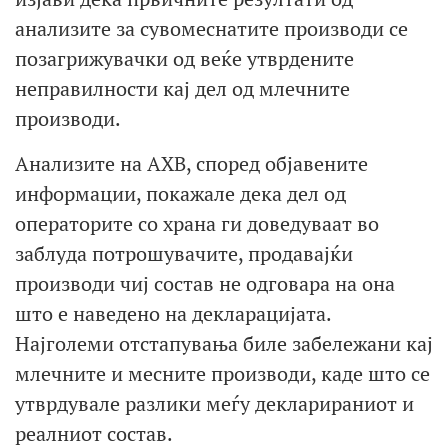
анализите за сувомеснатите производи се
позагрижувачки од веќе утврдените
неправилности кај дел од млечните
производи.
Анализите на АХВ, според објавените
информации, покажале дека дел од
операторите со храна ги доведуваат во
заблуда потрошувачите, продавајќи
производи чиј состав не одговара на она
што е наведено на декларацијата.
Најголеми отстапувања биле забележани кај
млечните и месните производи, каде што се
утврдувале разлики меѓу декларираниот и
реалниот состав.