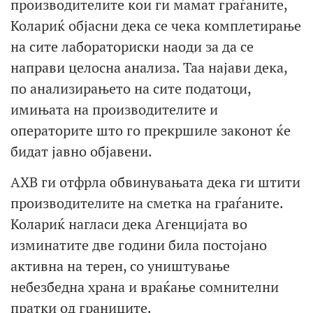
производителите кои ги мамат граѓаните,
Колариќ објасни дека се чека комплетирање
на сите лабораториски наоди за да се
направи целосна анализа. Таа најави дека,
по анализирањето на сите податоци,
имињата на производителите и
операторите што го прекршиле законот ќе
бидат јавно објавени.
АХВ ги отфрла обвинувањата дека ги штити
производителите на сметка на граѓаните.
Колариќ нагласи дека Агенцијата во
изминатите две години била постојано
активна на терен, со уништување
небезбедна храна и враќање сомнителни
пратки од границите.