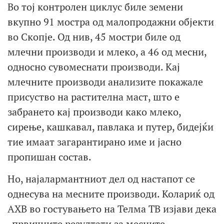
Во тој контролен циклус биле земени
вкупно 91 мостра од малопродажни објекти
во Скопје. Од нив, 45 мостри биле од
млечни производи и млеко, а 46 од месни,
односно сувомеснати производи. Кај
млечните производи анализите покажале
присуство на растителна маст, што е
забрането кај производи како млеко,
сирење, кашкавал, павлака и путер, бидејќи
тие имаат загарантирано име и јасно
пропишан состав.
Но, најалармантниот дел од настапот се
однесува на месните производи. Колариќ од
АХВ во гостувањето на Телма ТВ изјави дека
„првичните резултати за месните