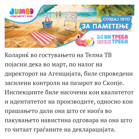
Колариќ во гостувањето на Телма ТВ
појасни дека во март, по налог на
директорот на Агенцијата, биле спроведени
засилени контроли на пазарот во Скопје.
Инспекциите биле насочени кон квалитетот
и идентитетот на производите, односно кон
прашањето дали она што се наоѓа во
пакувањето навистина одговара на она што
го читаат граѓаните на декларацијата.