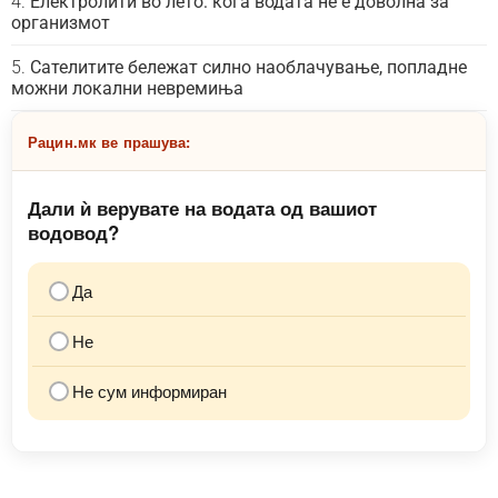
Електролити во лето: кога водата не е доволна за
организмот
Сателитите бележат силно наоблачување, попладне
можни локални невремиња
Рацин.мк ве прашува:
Дали ѝ верувате на водата од вашиот
водовод?
Да
Не
Не сум информиран