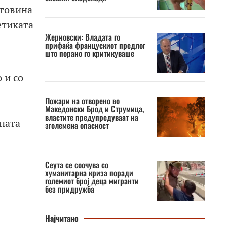
еговина
етиката
Жерновски: Владата го
прифаќа францускиот предлог
што порано го критикуваше
 и со
Пожари на отворено во
Македонски Брод и Струмица,
властите предупредуваат на
ната
зголемена опасност
Сеута се соочува со
хуманитарна криза поради
големиот број деца мигранти
без придружба
Најчитано