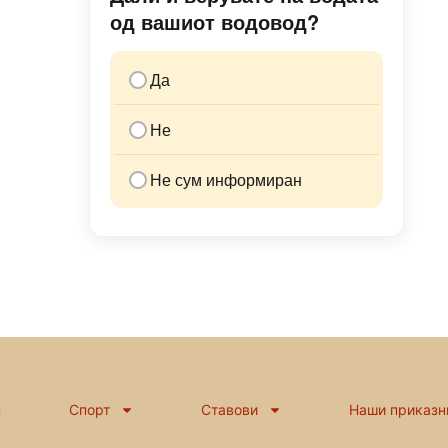
од вашиот водовод?
Да
Не
Не сум информиран
н
Спорт
Ставови
Наши приказн