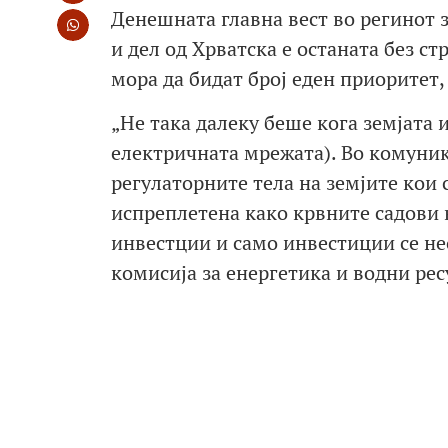
Денешната главна вест во регинот з
и дел од Хрватска е останата без с
мора да бидат број еден приоритет
„Не така далеку беше кога земјата и
електричната мрежата). Во комуник
регулаторните тела на земјите кои с
испреплетена како крвните садови 
инвестции и само инвестиции се не
комисија за енергетика и водни ре