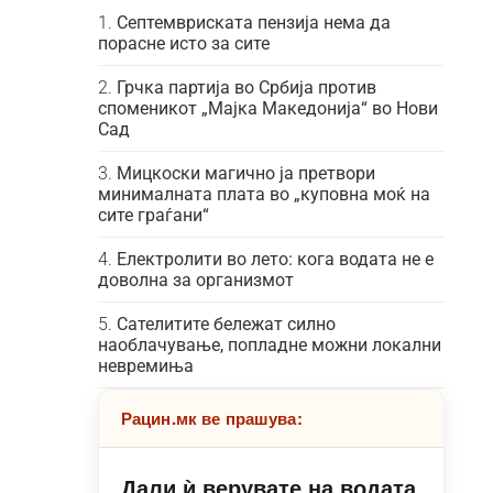
Септемвриската пензија нема да
порасне исто за сите
Грчка партија во Србија против
споменикот „Мајка Македонија“ во Нови
Сад
Мицкоски магично ја претвори
минималната плата во „куповна моќ на
сите граѓани“
Електролити во лето: кога водата не е
доволна за организмот
Сателитите бележат силно
наоблачување, попладне можни локални
невремиња
Рацин.мк ве прашува:
Дали ѝ верувате на водата