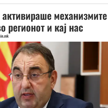
 активираше механизмите
во регионот и кај нас
cin.mk