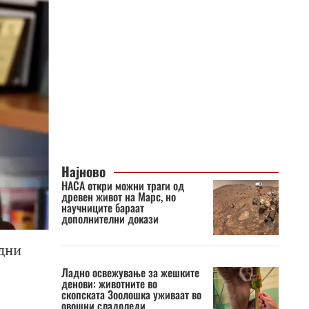
Најново
НАСА откри можни траги од
древен живот на Марс, но
научниците бараат
дополнителни докази
одни
Ладно освежување за жешките
денови: животните во
скопската Зоолошка уживаат во
овошни сладоледи