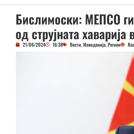
Бислимоски: МЕПСО ги
од струјната хаварија 
21/06/2024
16:38
Вести
,
Македонија
,
Регион
Ra