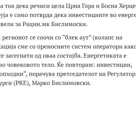
а тоа дека речиси цела Црна Гора и Босна Херц
труја е само потврда дека инвестициите во енерг
, вели за Рацин.мк Бислимоски.
 регионот се соочи со “блек аут” (колапс на
ација сме со преносните систем оператори како
е засегнати од оваа состојба. Енергетиката е
во човековото тело. Ќе повторам: инвестиции,
опходни“, порачува претседателот на Регулатор
сурси (РКЕ), Марко Бислимовски.