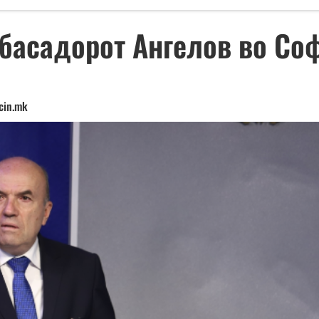
мбасадорот Ангелов во Со
cin.mk