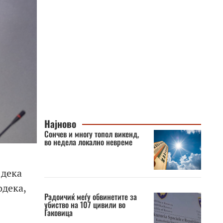
Најново
Сончев и многу топол викенд,
во недела локално невреме
 дека
одека,
Радоичиќ меѓу обвинетите за
убиство на 107 цивили во
Ѓаковица