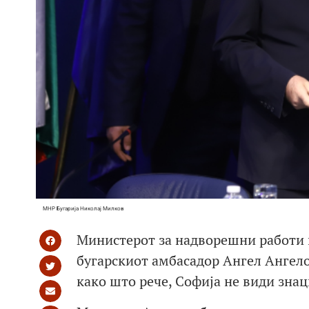
МНР Бугарија Николај Милков
Министерот за надворешни работи 
бугарскиот амбасадор Ангел Ангело
како што рече, Софија не види знац