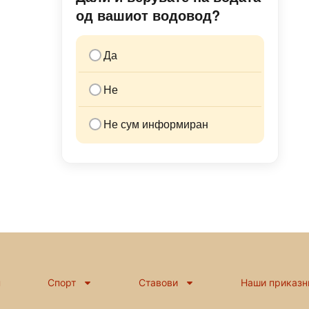
од вашиот водовод?
Да
Не
Не сум информиран
н
Спорт
Ставови
Наши приказн