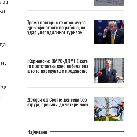
 за
ка
Трамп повторно го ограничува
државјанството по раѓање, на
удар „породилниот туризам“
да
Жерновски: ВМРО-ДПМНЕ сега
и,
го претставува како победа она
што го нарекуваше предавство
 за
.
Делови од Скопје денеска без
струја, прекини до четири часа
Најчитано