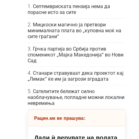
Септемвриската пензија нема да
порасне исто за сите
Мицкоски магично ја претвори
минималната плата во „куповна моќ на
сите граѓани“
Грчка партија во Србија против
споменикот „Мајка Македонија“ во Нови
Сад
Станари стравуваат дека проектот кај
„Лимак“ ќе им ја загрози зградата
Сателитите бележат силно
наоблачување, попладне можни локални
невремиња
Рацин.мк ве прашува:
Дали ѝ верувате на водата