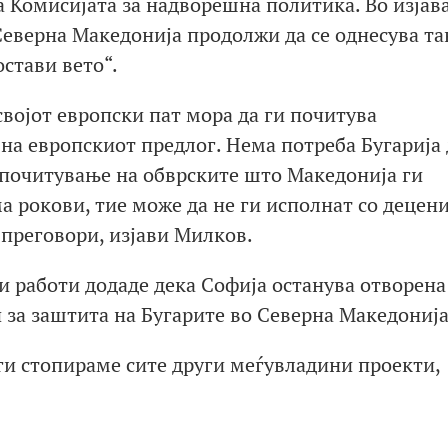
 Комисијата за надворешна политика. Во изјава
еверна Македонија продолжи да се однесува та
стави вето“.
војот европски пат мора да ги почитува
на европскиот предлог. Нема потреба Бугарија 
 почитување на обврските што Македонија ги
а рокови, тие може да не ги исполнат со децени
 преговори, изјави Милков.
 работи додаде дека Софија останува отворена
и за заштита на Бугарите во Северна Македонија
 ги стопираме сите други меѓувладини проекти,