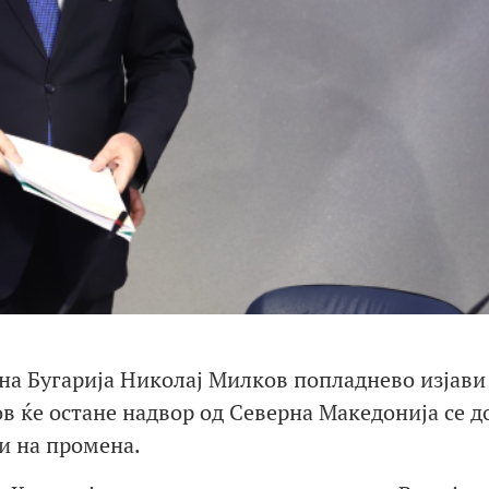
на Бугарија Николај Милков попладнево изјави
в ќе остане надвор од Северна Македонија се д
и на промена.