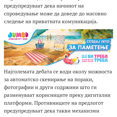
предупредуваат дека начинот на
спроведување може да доведе до масовно
следење на приватната комуникација.
Најголемата дебата се води околу можноста
за автоматско скенирање на пораки,
фотографии и други содржини што ги
разменуваат корисниците преку дигитални
платформи. Противниците на предлогот
предупредуваат дека такви механизми