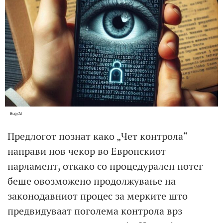
Bug/AI
Предлогот познат како „Чет контрола“
направи нов чекор во Европскиот
парламент, откако со процедурален потег
беше овозможено продолжување на
законодавниот процес за мерките што
предвидуваат поголема контрола врз