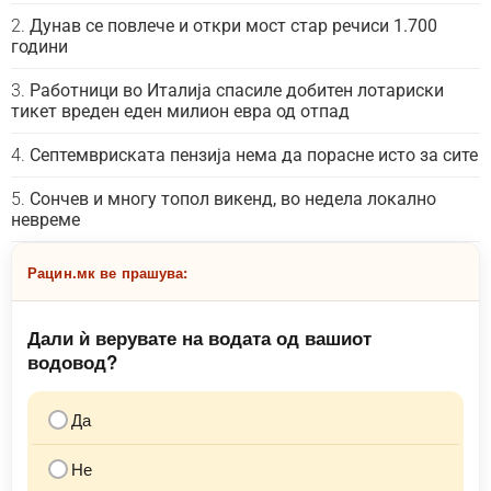
Дунав се повлече и откри мост стар речиси 1.700
години
Работници во Италија спасиле добитен лотариски
тикет вреден еден милион евра од отпад
Септемвриската пензија нема да порасне исто за сите
Сончев и многу топол викенд, во недела локално
невреме
Рацин.мк ве прашува:
Дали ѝ верувате на водата од вашиот
водовод?
Да
Не