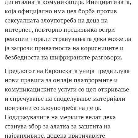
дигиталната комуникација. Иницијативата,
која официјално има цел борба против
сексуалната злоупотреба на деца на
интернет, повторно предизвика остри
реакции поради стравувањата дека може да
ја загрози приватноста на корисниците и
безбедноста на шифрираните разговори.
Предлогот на Европската унија предвидува
нови правила за онлајн платформите и
комуникациските услуги со цел откривање
и спречување на споделување материјали
поврзани со злоупотреба на деца.
Поддржувачите на мерките велат дека
станува збор за алатка за заштита на
најранливите, додека критичарите