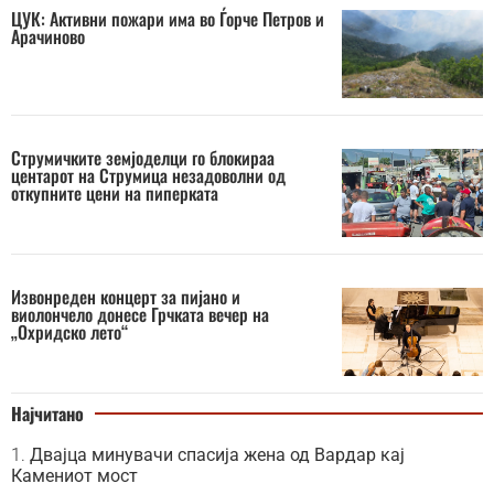
ЦУК: Активни пожари има во Ѓорче Петров и
Арачиново
Струмичките земјоделци го блокираа
центарот на Струмица незадоволни од
откупните цени на пиперката
Извонреден концерт за пијано и
виолончело донесе Грчката вечер на
„Охридско лето“
Најчитано
Двајца минувачи спасија жена од Вардар кај
Камениот мост