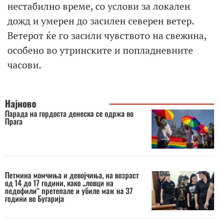
нестабилно време, со услови за локален
дожд и умерен до засилен северен ветер.
Ветерот ќе го засили чувството на свежина,
особено во утринските и попладневните
часови.
Најново
Парада на гордоста денеска се одржа во
Прага
Петмина момчиња и девојчиња, на возраст
од 14 до 17 години, како „ловци на
педофили“ претепале и убиле маж на 37
години во Бугарија