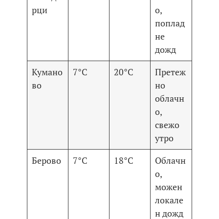
рци
о,
поплад
не
дожд
Кумано
7°C
20°C
Претеж
во
но
облачн
о,
свежо
утро
Берово
7°C
18°C
Облачн
о,
можен
локале
н дожд