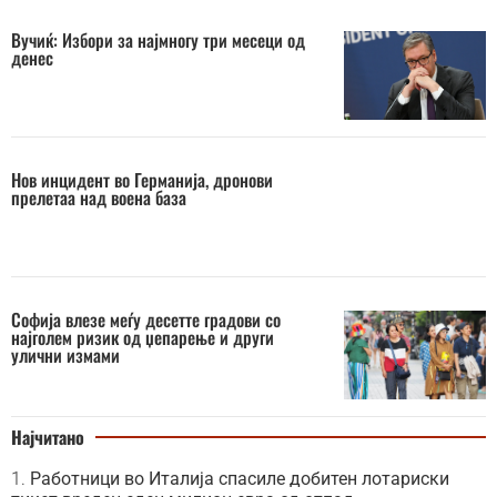
Вучиќ: Избори за најмногу три месеци од
денес
Нов инцидент во Германија, дронови
прелетаа над воена база
Софија влезе меѓу десетте градови со
најголем ризик од џепарење и други
улични измами
Најчитано
Работници во Италија спасиле добитен лотариски