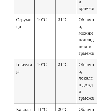
и
врнежи
Струми
10°C
21°C
Облачн
ца
о,
можни
поплад
невни
грмежи
Гевгели
10°C
21°C
Облачн
ја
о,
локале
н дожд
и
грмежи
Кавада
11°C
20°C
Облачн