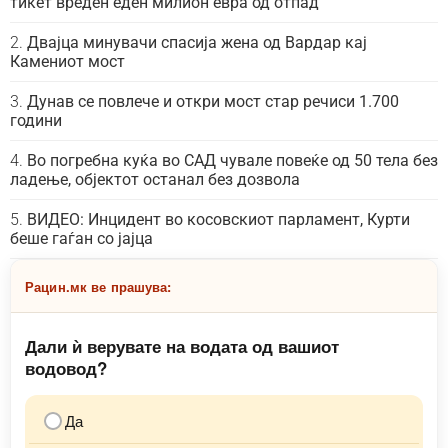
тикет вреден еден милион евра од отпад
Двајца минувачи спасија жена од Вардар кај
Камениот мост
Дунав се повлече и откри мост стар речиси 1.700
години
Во погребна куќа во САД чувале повеќе од 50 тела без
ладење, објектот останал без дозвола
ВИДЕО: Инцидент во косовскиот парламент, Курти
беше гаѓан со јајца
Рацин.мк ве прашува:
Дали ѝ верувате на водата од вашиот
водовод?
Да