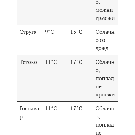
о,
можни
грмежи
Струга
9°C
13°C
Облачн
о со
дожд
Тетово
11°C
17°C
Облачн
о,
поплад
не
врнежи
Гостива
11°C
17°C
Облачн
р
о,
поплад
не