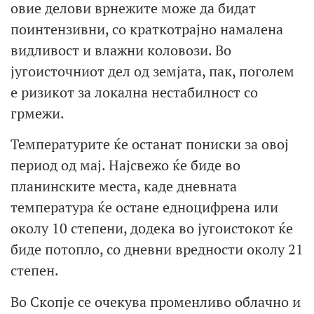
овие делови врнежите може да бидат
поинтензивни, со краткотрајно намалена
видливост и влажни коловози. Во
југоисточниот дел од земјата, пак, поголем
е ризикот за локална нестабилност со
грмежи.
Температурите ќе останат пониски за овој
период од мај. Најсвежо ќе биде во
планинските места, каде дневната
температура ќе остане едноцифрена или
околу 10 степени, додека во југоистокот ќе
биде потопло, со дневни вредности околу 21
степен.
Во Скопје се очекува променливо облачно и