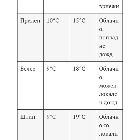
врнежи
Прилеп
10°C
15°C
Облачн
о,
поплад
не
дожд
Велес
9°C
18°C
Облачн
о,
можен
локале
н дожд
Штип
9°C
19°C
Облачн
о со
локалн