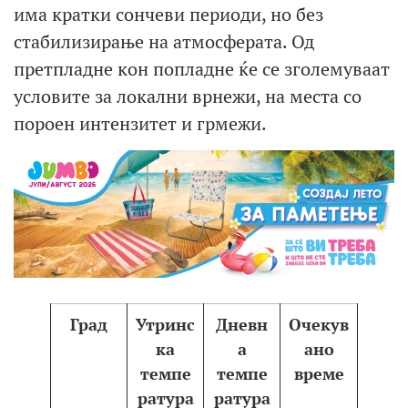
има кратки сончеви периоди, но без
стабилизирање на атмосферата. Од
претпладне кон попладне ќе се зголемуваат
условите за локални врнежи, на места со
пороен интензитет и грмежи.
Град
Утринс
Дневн
Очекув
ка
а
ано
темпе
темпе
време
ратура
ратура