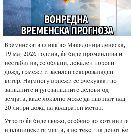
Временската слика во Македонија денеска,
19 мај 2026 година, ќе биде променлива и
нестабилна, со облаци, локален пороен
дожд, грмежи и засилен северозападен
ветер. Најмногу врнежи се очекуваат во
западните и југозападните делови од
земјата, каде локално може да наврнат над
20 литри дожд на квадратен метар.
Утрото ќе биде свежо, особено во котлините
и планинските места, а во текот на денот ќе