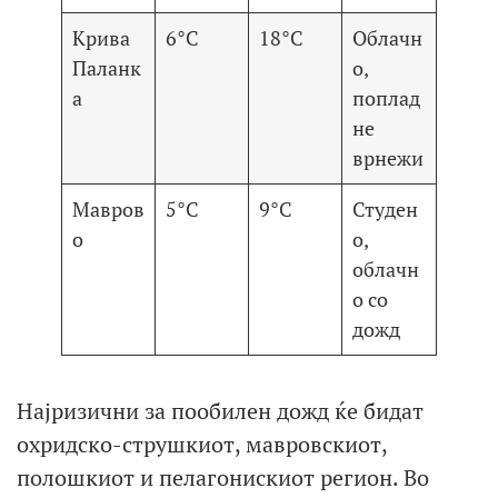
Крива
6°C
18°C
Облачн
Паланк
о,
а
поплад
не
врнежи
Мавров
5°C
9°C
Студен
о
о,
облачн
о со
дожд
Најризични за пообилен дожд ќе бидат
охридско-струшкиот, мавровскиот,
полошкиот и пелагонискиот регион. Во