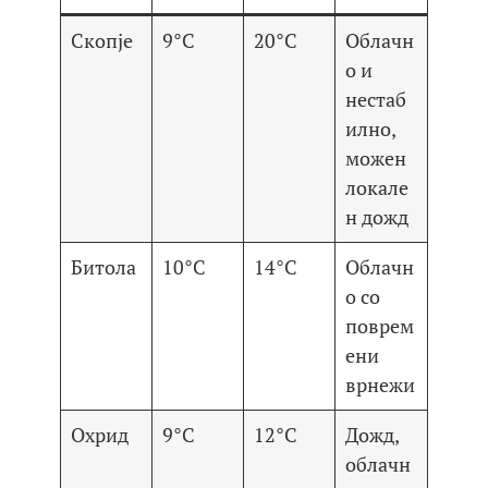
Скопје
9°C
20°C
Облачн
о и
нестаб
илно,
можен
локале
н дожд
Битола
10°C
14°C
Облачн
о со
поврем
ени
врнежи
Охрид
9°C
12°C
Дожд,
облачн