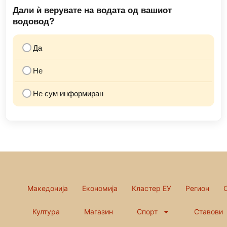
Дали ѝ верувате на водата од вашиот
водовод?
Да
Не
Не сум информиран
Македонија
Економија
Кластер ЕУ
Регион
Култура
Магазин
Спорт
Ставови