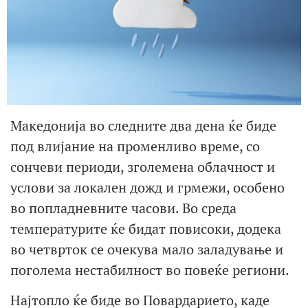
Македонија во следните два дена ќе биде
под влијание на променливо време, со
сончеви периоди, зголемена облачност и
услови за локален дожд и грмежи, особено
во попладневните часови. Во среда
температурите ќе бидат повисоки, додека
во четврток се очекува мало заладување и
поголема нестабилност во повеќе региони.
Најтопло ќе биде во Повардарието, каде