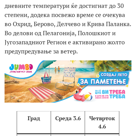
дневните температури ќе достигнат до 30
степени, додека посвежо време се очекува
во Охрид, Берово, Делчево и Крива Паланка.
Во делови од Пелагонија, Полошкиот и
Југозападниот Регион е активирано жолто
предупредување за ветер.
Град
Среда 3.6
Четврток
4.6