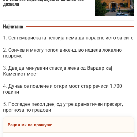
дозвола
Најчитано
Септемвриската пензија нема да порасне исто за сите
Сончев и многу топол викенд, во недела локално
невреме
Двајца минувачи спасија жена од Вардар кај
Камениот мост
Дунав се повлече и откри мост стар речиси 1.700
години
Последен пекол ден, од утре драматичен пресврт,
прогноза по градови
Рацин.мк ве прашува: