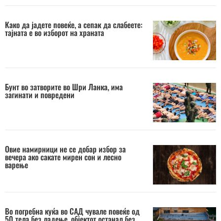
Како да јадете повеќе, а сепак да слабеете:
тајната е во изборот на храната
Бунт во затворите во Шри Ланка, има
загинати и повредени
Овие намирници не се добар избор за
вечера ако сакате мирен сон и лесно
варење
Во погребна куќа во САД чувале повеќе од
50 тела без ладење, објектот останал без