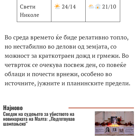
Свети
24/14
21/10
Николе
Во среда времето ќе биде релативно топло,
но нестабилно во делови од земјата, со
можност за краткотраен дожд и грмежи. Во
четврток се очекува посвеж ден, со повеќе
облаци и почести врнежи, особено во
источните, јужните и планинските предели.
Најново
Сведок на судењето за убиството на
новинарката на Малта: „Подготвував
шампањско“