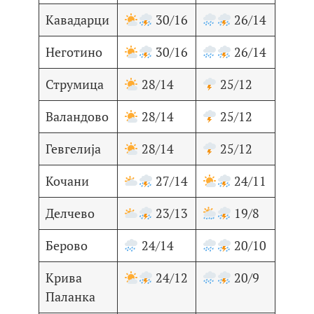
Кавадарци
30/16
26/14
Неготино
30/16
26/14
Струмица
28/14
25/12
Валандово
28/14
25/12
Гевгелија
28/14
25/12
Кочани
27/14
24/11
Делчево
23/13
19/8
Берово
24/14
20/10
Крива
24/12
20/9
Паланка