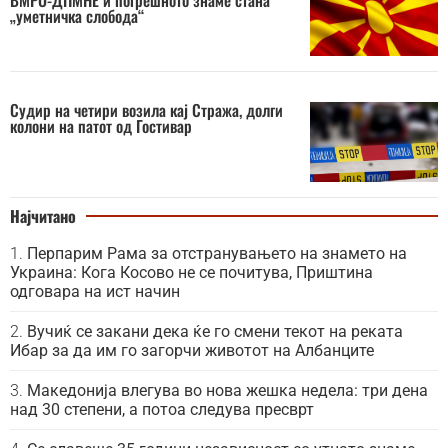
„уметничка слобода“
Судир на четири возила кај Стража, долги
колони на патот од Гостивар
Најчитано
Перпарим Рама за отстранувањето на знамето на
Украина: Кога Косово не се почитува, Приштина
одговара на ист начин
Вучиќ се закани дека ќе го смени текот на реката
Ибар за да им го загорчи животот на Албанците
Македонија влегува во нова жешка недела: три дена
над 30 степени, а потоа следува пресврт