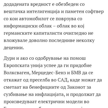
додадената вредност е обезбеден со
вештачка интелигенција и паметен софтвер
со кои автомобилот се поврзува со
информациски облак – облак во кој
германските капиталисти очигледно не
вложувале доволно последниве неколку
децении.
Дури и ако со одобрување на помош
Европската унија успее да ги придобие
Волксваген, Мерцедес-Бенз и БМВ да се
откажат од преселба во САД, каде можат да
сметаат на бенефициите од Законот за
сузбивање на инфлацијата, и продолжат да
произведуваат електрични модели во