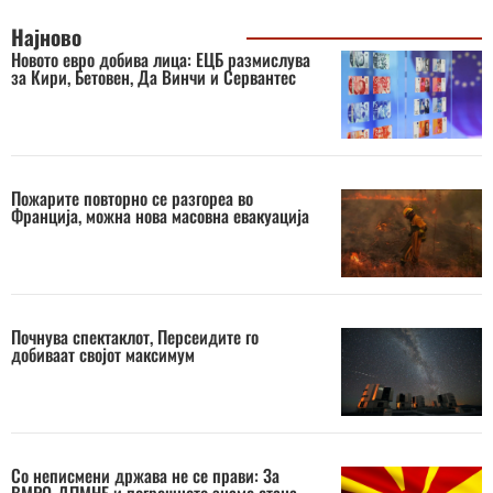
Најново
Новото евро добива лица: ЕЦБ размислува
за Кири, Бетовен, Да Винчи и Сервантес
Пожарите повторно се разгореа во
Франција, можна нова масовна евакуација
Почнува спектаклот, Персеидите го
добиваат својот максимум
Со неписмени држава не се прави: За
ВМРО-ДПМНЕ и погрешното знаме стана