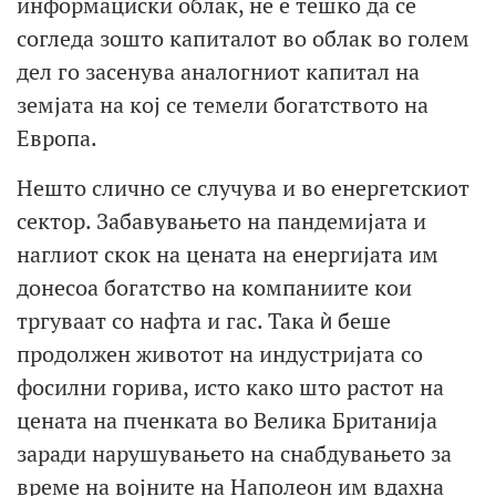
информациски облак, не е тешко да се
согледа зошто капиталот во облак во голем
дел го засенува аналогниот капитал на
земјата на кој се темели богатството на
Европа.
Нешто слично се случува и во енергетскиот
сектор. Забавувањето на пандемијата и
наглиот скок на цената на енергијата им
донесоа богатство на компаниите кои
тргуваат со нафта и гас. Така ѝ беше
продолжен животот на индустријата со
фосилни горива, исто како што растот на
цената на пченката во Велика Британија
заради нарушувањето на снабдувањето за
време на војните на Наполеон им вдахна