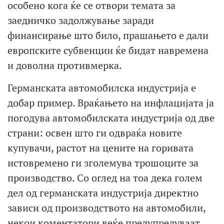
особено кога ќе се отвори темата за
заедничко задолжување заради
финансирање што било, прашањето е дали
европските субвенции ќе бидат навремена
и доволна противмерка.
Германската автомобилска индустрија е
добар пример. Враќањето на инфлацијата ја
погодува автомобилската индустрија од две
страни: освен што ги одвраќа новите
купувачи, растот на цените на горивата
истовремено ги зголемува трошоците за
производство. Со оглед на тоа дека голем
дел од германската индустрија директно
зависи од производството на автомобили,
некои коментатори веќе предупредуваат