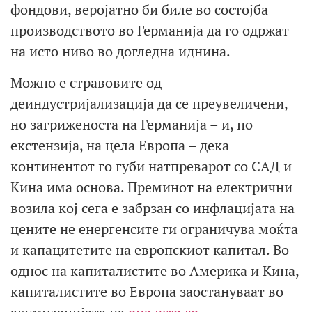
фондови, веројатно би биле во состојба
производството во Германија да го одржат
на исто ниво во догледна иднина.
Можно е стравовите од
деиндустријализација да се преувеличени,
но загриженоста на Германија – и, по
екстензија, на цела Европа – дека
континентот го губи натпреварот со САД и
Кина има основа. Преминот на електрични
возила кој сега е забрзан со инфлацијата на
цените не енергенсите ги ограничува моќта
и капацитетите на европскиот капитал. Во
однос на капиталистите во Америка и Кина,
капиталистите во Европа заостануваат во