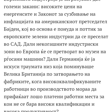
големи закани: високите цени на
енергенсите и Законот за сузбивање на
инфлацијата на американскиот претседател
Бајден, кој во основа е понуда и поттик за
европските зелени индустрии да се преселат
во САД. Дали некогашните индустриски
зони во Европа ќе се претворат во музеи на
рѓосани машини? Дали Германија ќе ја
искуси траумата низ која поминуваше
Велика Британија по затворањето на
фабриките, кога висококвалификуваните
работници во производството мораа да
прифаќаат лошо платени работни места за
кои не се бара високи квалификации и
висока продуктивност?