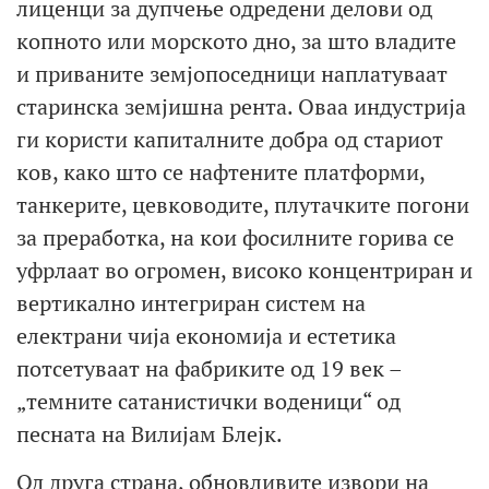
лиценци за дупчење одредени делови од
копното или морското дно, за што владите
и приваните земјопоседници наплатуваат
старинска земјишна рента. Оваа индустрија
ги користи капиталните добра од стариот
ков, како што се нафтените платформи,
танкерите, цевководите, плутачките погони
за преработка, на кои фосилните горива се
уфрлаат во огромен, високо концентриран и
вертикално интегриран систем на
електрани чија економија и естетика
потсетуваат на фабриките од 19 век –
„темните сатанистички воденици“ од
песната на Вилијам Блејк.
Од друга страна, обновливите извори на