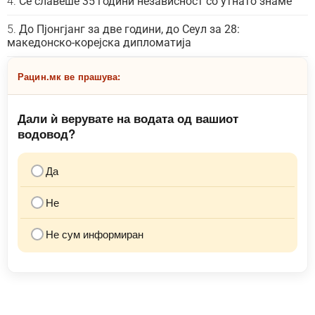
Се славеше 35 години независност со утнато знаме
До Пјонгјанг за две години, до Сеул за 28:
македонско-корејска дипломатија
Рацин.мк ве прашува:
Дали ѝ верувате на водата од вашиот
водовод?
Да
Не
Не сум информиран