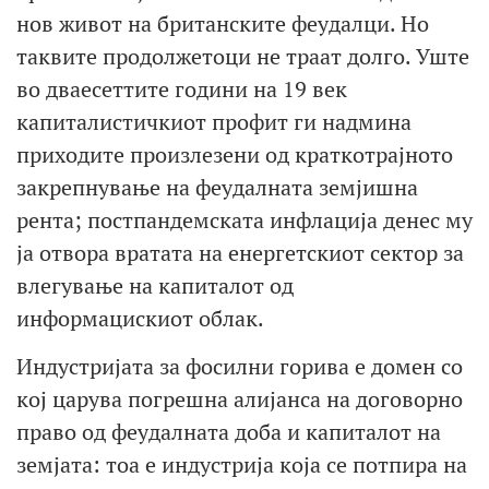
нов живот на британските феудалци. Но
таквите продолжетоци не траат долго. Уште
во дваесеттите години на 19 век
капиталистичкиот профит ги надмина
приходите произлезени од краткотрајното
закрепнување на феудалната земјишна
рента; постпандемската инфлација денес му
ја отвора вратата на енергетскиот сектор за
влегување на капиталот од
информацискиот облак.
Индустријата за фосилни горива е домен со
кој царува погрешна алијанса на договорно
право од феудалната доба и капиталот на
земјата: тоа е индустрија која се потпира на