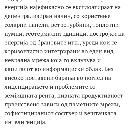
енергија најефикасно се експлоатираат на
децентрализиран начин, со користење
соларни панели, ветротурбини, топлотни
пумпи, геотермални единици, постројки на
енергија од брановите итн., уреди кои се
хоризонтално интегрирани во еден вид
неврална мрежа која го вклучува и
капиталот во информациски облак. Без
високо поставени барања во поглед на
лиценцирањето и проблемите со
земјишната рента, нивната продуктивност
првенствено зависи од паметните мрежи,
софистицираниот софтвер и вештачката
интелигенција.