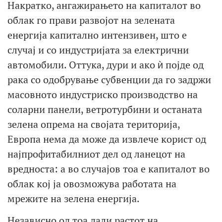
Накратко, ангажирањето на капиталот во
облак го прави развојот на зелената
енергија капитално интензивен, што е
случај и со индустријата за електрични
автомобили. Оттука, дури и ако ѝ појде од
рака со одобрување субвенции да го задржи
масовното индустриско производство на
соларни панели, ветротурбини и останата
зелена опрема на својата територија,
Европа нема да може да извлече корист од
најпрофитабилниот дел од ланецот на
вредноста: а во случајов тоа е капиталот во
облак кој ја овозможува работата на
мрежите на зелена енергија.
Независно од тоа дали растот на