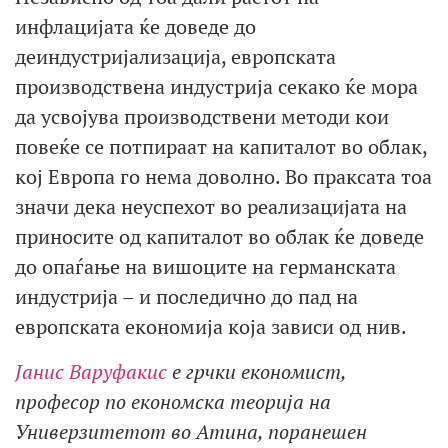
инфлацијата ќе доведе до
деиндустријализација, европската
производствена индустрија секако ќе мора
да усвојува производствени методи кои
повеќе се потпираат на капиталот во облак,
кој Европа го нема доволно. Во праксата тоа
значи дека неуспехот во реализацијата на
приносите од капиталот во облак ќе доведе
до опаѓање на вишоците на германската
индустрија – и последично до пад на
европската економија која зависи од нив.
Јанис Варуфакис
е грчки економист,
професор по економска теорија на
Универзитетот во Атина, поранешен