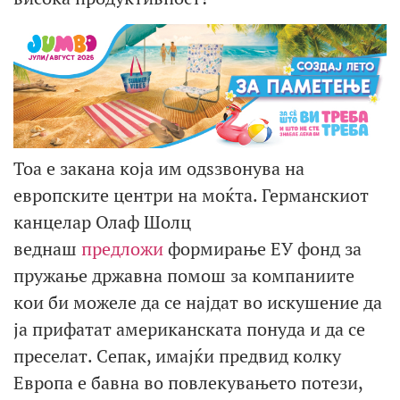
Тоа е закана која им одѕзвонува на
европските центри на моќта. Германскиот
канцелар Олаф Шолц
веднаш
предложи
формирање ЕУ фонд за
пружање државна помош за компаниите
кои би можеле да се најдат во искушение да
ја прифатат американската понуда и да се
преселат. Сепак, имајќи предвид колку
Европа е бавна во повлекувањето потези,