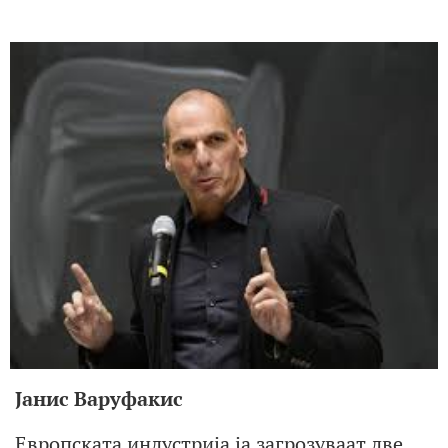
Јанис Варуфакис
Европската индустрија ја загрозуваат две