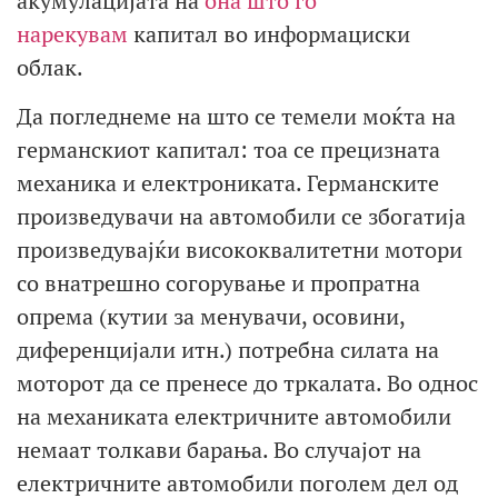
акумулацијата на
она што го
нарекувам
капитал во информациски
облак.
Да погледнеме на што се темели моќта на
германскиот капитал: тоа се прецизната
механика и електрониката. Германските
произведувачи на автомобили се збогатија
произведувајќи висококвалитетни мотори
со внатрешно согорување и пропратна
опрема (кутии за менувачи, осовини,
диференцијали итн.) потребна силата на
моторот да се пренесе до тркалата. Во однос
на механиката електричните автомобили
немаат толкави барања. Во случајот на
електричните автомобили поголем дел од