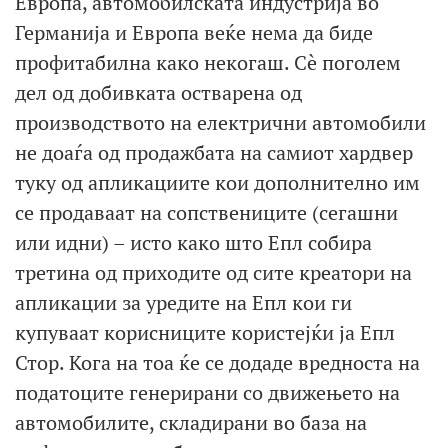
Европа, автомобилската индустрија во
Германија и Европа веќе нема да биде
профитабилна како некогаш. Сè поголем
дел од добивката остварена од
производството на електрични автомобили
не доаѓа од продажбата на самиот хардвер
туку од апликациите кои дополнително им
се продаваат на сопствениците (сегашни
или идни) – исто како што Епл собира
третина од приходите од сите креатори на
апликации за уредите на Епл кои ги
купуваат корисниците користејќи ја Епл
Стор. Кога на тоа ќе се додаде вредноста на
податоците генерирани со движењето на
автомобилите, складирани во база на