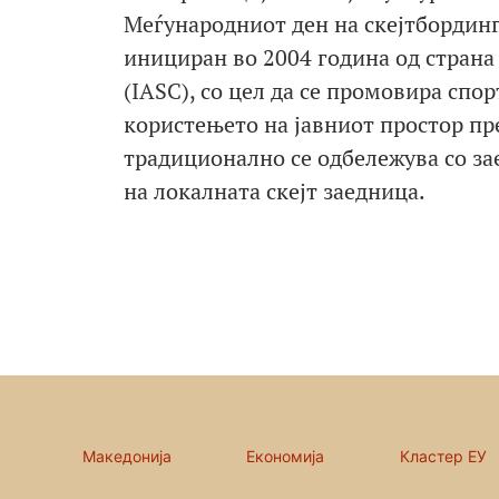
Меѓународниот ден на скејтбординго
инициран во 2004 година од страна
(IASC), со цел да се промовира спор
користењето на јавниот простор пре
традиционално се одбележува со за
на локалната скејт заедница.
Македонија
Економија
Кластер ЕУ