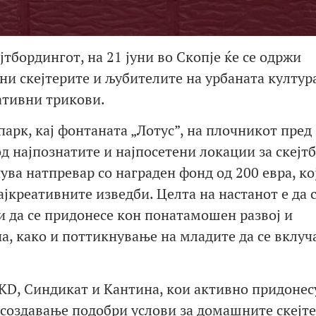
тбордингот, на 21 јуни во Скопје ќе се одржи
ини скејтерите и љубителите на урбаната култура
ативни трикови.
парк, кај фонтаната „Лотус”, на плочникот пред
д најпознатите и најпосетени локации за скејт
ува натпревар со награден фонд од 200 евра, ко
ајкреативните изведби. Целта на настанот е да 
и да се придонесе кон понатамошен развој и
а, како и поттикнување на младите да се вклуч
KD, Синдикат и Кантина, кои активно придонес
 создавање подобри услови за домашните скејте