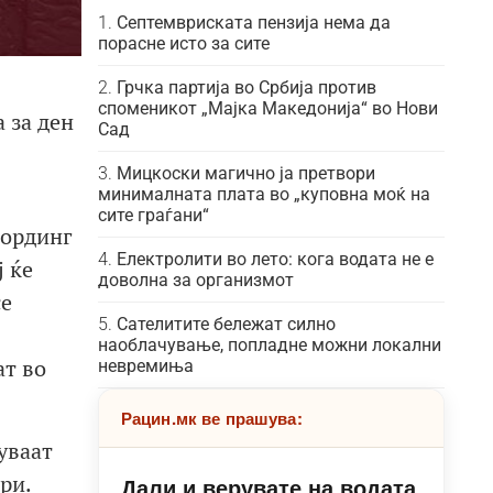
Септемвриската пензија нема да
порасне исто за сите
Грчка партија во Србија против
споменикот „Мајка Македонија“ во Нови
 за ден
Сад
Мицкоски магично ја претвори
минималната плата во „куповна моќ на
сите граѓани“
бординг
Електролити во лето: кога водата не е
ј ќе
доволна за организмот
се
Сателитите бележат силно
наоблачување, попладне можни локални
ат во
невремиња
Рацин.мк ве прашува:
уваат
ри.
Дали и верувате на водата