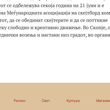
т се одбележува секоја година на 21 јуни и е
 на Меѓународната асоцијација на скејтборд ко
тот, да се обединат скејтерите и да се поттикне
ку слободно и креативно движење. Во Скопје, о
еднички возења и настани низ градот, во орган
Регион
Свет
Култура
Магази