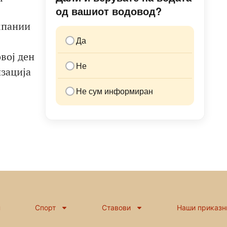
од вашиот водовод?
мпании
Да
вој ден
Не
изација
Не сум информиран
н
Спорт
Ставови
Наши приказн