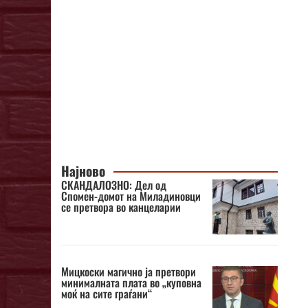
Најново
СКАНДАЛОЗНО: Дел од
Спомен-домот на Миладиновци
се претвора во канцеларии
Мицкоски магично ја претвори
минималната плата во „куповна
моќ на сите граѓани“