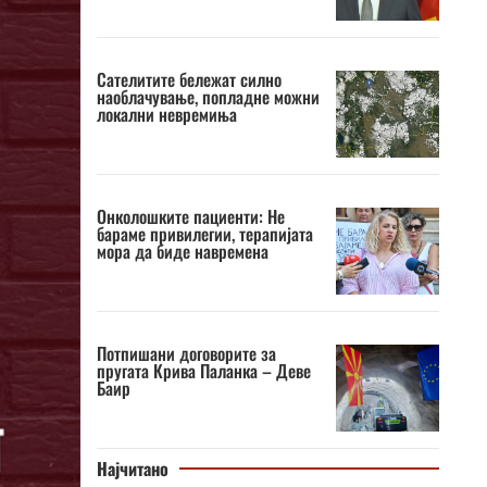
Сателитите бележат силно
наоблачување, попладне можни
локални невремиња
Онколошките пациенти: Не
бараме привилегии, терапијата
мора да биде навремена
Потпишани договорите за
пругата Крива Паланка – Деве
Баир
Најчитано