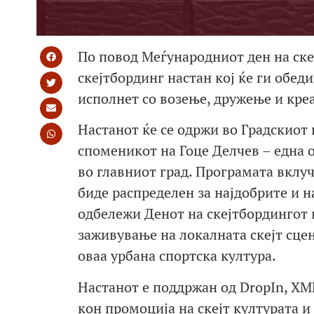
По повод Меѓународниот ден на скеј
скејтбординг настан кој ќе ги обед
исполнет со возење, дружење и кре
Настанот ќе се одржи во Градскиот 
споменикот на Гоце Делчев – една о
во главниот град. Програмата вклуч
биде распределен за најдобрите и н
одбележи Денот на скејтбордингот 
заживување на локалната скејт сцен
оваа урбана спортска култура.
Настанот е поддржан од DropIn, XM
кон промоција на скејт културата и