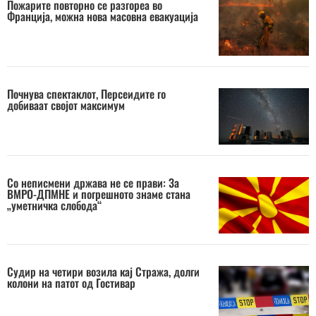
Пожарите повторно се разгореа во
Франција, можна нова масовна евакуација
Почнува спектаклот, Персеидите го
добиваат својот максимум
Со неписмени држава не се прави: За
ВМРО-ДПМНЕ и погрешното знаме стана
„уметничка слобода“
Судир на четири возила кај Стража, долги
колони на патот од Гостивар