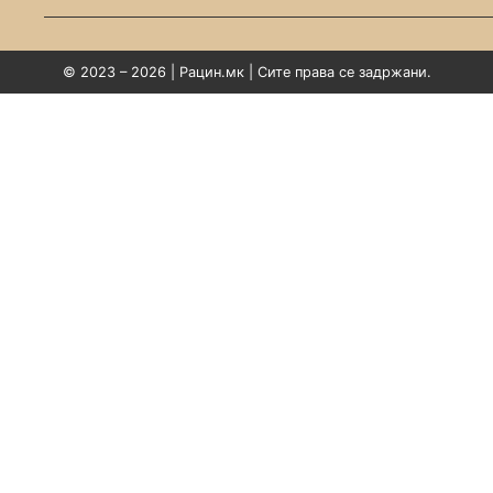
© 2023 – 2026 | Рацин.мк | Сите права се задржани.