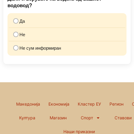
водовод?
Да
Не
Не сум информиран
Македонија
Економија
Кластер ЕУ
Регион
Култура
Магазин
Спорт
Ставови
Наши приказни