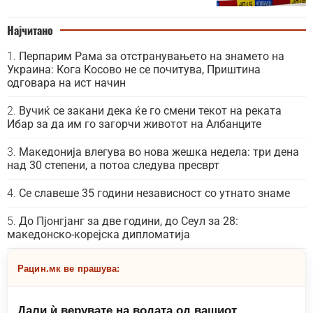
Најчитано
Перпарим Рама за отстранувањето на знамето на
Украина: Кога Косово не се почитува, Приштина
одговара на ист начин
Вучиќ се закани дека ќе го смени текот на реката
Ибар за да им го загорчи животот на Албанците
Македонија влегува во нова жешка недела: три дена
над 30 степени, а потоа следува пресврт
Се славеше 35 години независност со утнато знаме
До Пјонгјанг за две години, до Сеул за 28:
македонско-корејска дипломатија
Рацин.мк ве прашува:
Дали ѝ верувате на водата од вашиот