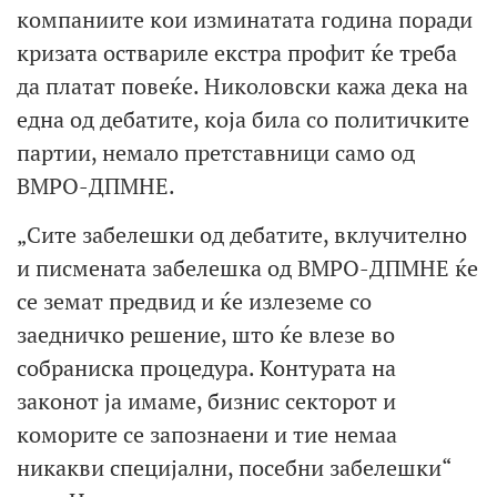
компаниите кои изминатата година поради
кризата оствариле екстра профит ќе треба
да платат повеќе. Николовски кажа дека на
една од дебатите, која била со политичките
партии, немало претставници само од
ВМРО-ДПМНЕ.
„Сите забелешки од дебатите, вклучително
и писмената забелешка од ВМРО-ДПМНЕ ќе
се земат предвид и ќе излеземе со
заедничко решение, што ќе влезе во
собраниска процедура. Контурата на
законот ја имаме, бизнис секторот и
коморите се запознаени и тие немаа
никакви специјални, посебни забелешки“