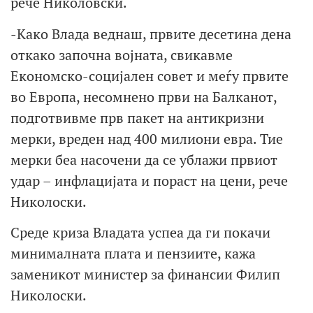
рече Николовски.
-Како Влада веднаш, првите десетина дена
откако започна војната, свикавме
Економско-социјален совет и меѓу првите
во Европа, несомнено први на Балканот,
подготвивме прв пакет на антикризни
мерки, вреден над 400 милиони евра. Тие
мерки беа насочени да се ублажи првиот
удар – инфлацијата и пораст на цени, рече
Николоски.
Среде криза Владата успеа да ги покачи
минималната плата и пензиите, кажа
заменикот министер за финансии Филип
Николоски.