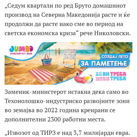
„Седум квартали по ред Бруто домашниот
производ на Северна Македонија расте и ќе
продолжи да расте иако сме во период на
светска економска криза“ рече Николовски.
Заменик-министерот истакна дека само во
Техонолошко-индустриско развојните зони
во земајва во 2022 година креирани се
дополнителни 2300 работни места.
„Извозот од ТИРЗ е над 3,7 милијарди евра.