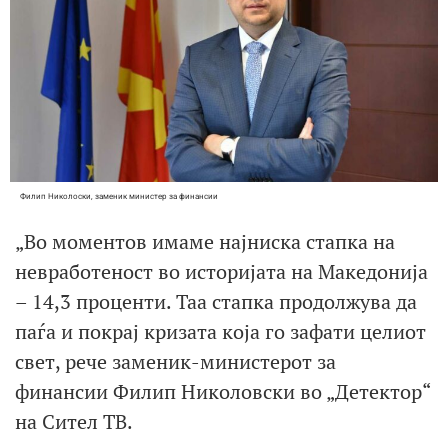
Филип Николоски, заменик министер за финансии
„Во моментов имаме најниска стапка на
невработеност во историјата на Македонија
– 14,3 проценти. Таа стапка продолжува да
паѓа и покрај кризата која го зафати целиот
свет, рече заменик-министерот за
финансии Филип Николовски во „Детектор“
на Сител ТВ.