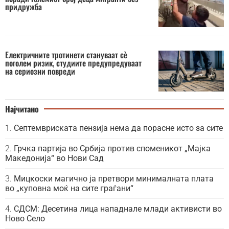
придружба
Електричните тротинети стануваат сè
поголем ризик, студиите предупредуваат
на сериозни повреди
Најчитано
Септемвриската пензија нема да порасне исто за сите
Грчка партија во Србија против споменикот „Мајка
Македонија“ во Нови Сад
Мицкоски магично ја претвори минималната плата
во „куповна моќ на сите граѓани“
СДСМ: Десетина лица нападнале млади активисти во
Ново Село