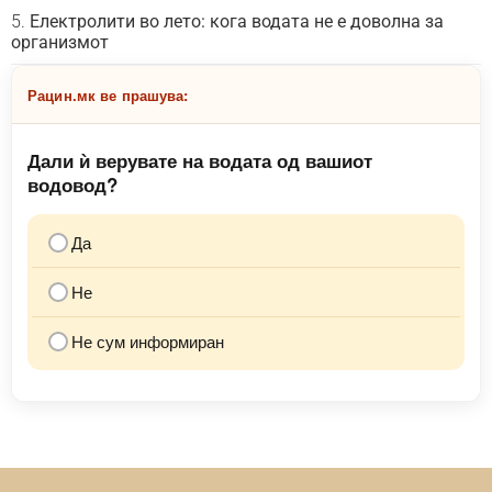
Електролити во лето: кога водата не е доволна за
организмот
Рацин.мк ве прашува:
Дали ѝ верувате на водата од вашиот
водовод?
Да
Не
Не сум информиран