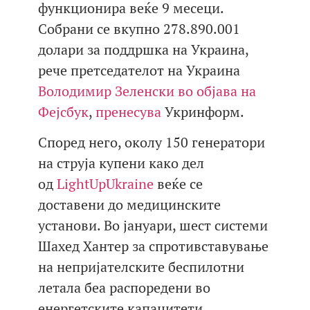
функционира веќе 9 месеци.
Собрани се вкупно 278.890.001
долари за поддршка на Украина,
рече претседателот на Украина
Володимир Зеленски во објава на
Фејсбук
,
пренесува
Укринформ.
Според него, околу 150 генератори
на струја купени како дел
од
LightUpUkraine
веќе се
доставени до медицинските
установи. Во јануари, шест системи
Шахед Хантер за спротивставување
на непријателските беспилотни
летала беа распоредени во
енергетските капацитети.