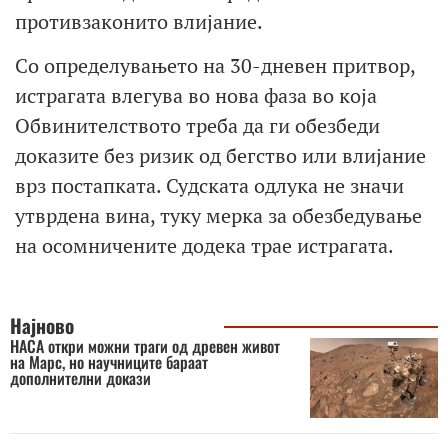
противзаконито влијание.
Со определувањето на 30-дневен притвор,
истрагата влегува во нова фаза во која
Обвинителството треба да ги обезбеди
доказите без ризик од бегство или влијание
врз постапката. Судската одлука не значи
утврдена вина, туку мерка за обезбедување
на осомничените додека трае истрагата.
Најново
НАСА откри можни траги од древен живот
на Марс, но научниците бараат
дополнителни докази