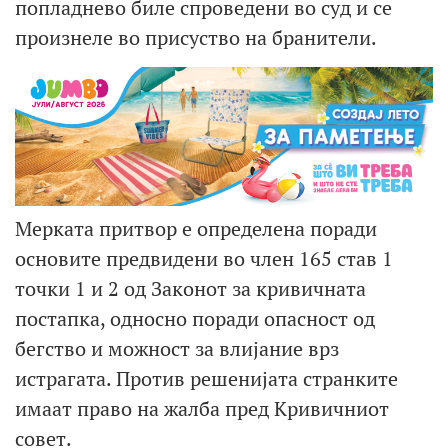
попладнево биле спроведени во суд и се
произнеле во присуство на бранители.
Мерката притвор е определена поради
основите предвидени во член 165 став 1
точки 1 и 2 од Законот за кривичната
постапка, односно поради опасност од
бегство и можност за влијание врз
истрагата. Против решенијата странките
имаат право на жалба пред Кривичниот
совет.