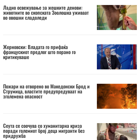
Ладно освежување за жешките денови:
животните во скопската Зоолошка уживаат
во овошни сладоледи
Жерновски: Владата го прифаќа
францускиот предлог што порано го
критикуваше
Пожари на отворено во Македонски Брод и
Струмица, властите предупредуваат на
зголемена опасност
Сеута се соочува со хуманитарна криза
поради големиот број деца мигранти без
придружба