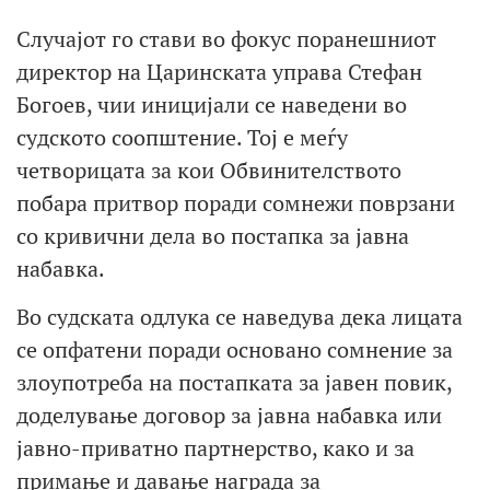
Случајот го стави во фокус поранешниот
директор на Царинската управа Стефан
Богоев, чии иницијали се наведени во
судското соопштение. Тој е меѓу
четворицата за кои Обвинителството
побара притвор поради сомнежи поврзани
со кривични дела во постапка за јавна
набавка.
Во судската одлука се наведува дека лицата
се опфатени поради основано сомнение за
злоупотреба на постапката за јавен повик,
доделување договор за јавна набавка или
јавно-приватно партнерство, како и за
примање и давање награда за