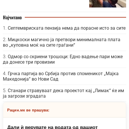
Најчитано
Септемвриската пензија нема да порасне исто за сите
Мицкоски магично ја претвори минималната плата
во „куповна моќ на сите граѓани“
Одмор со скриени трошоци: Едно вадење пари може
да донесе три провизии
Грчка партија во Србија против споменикот „Мајка
Македонија“ во Нови Сад
Станари стравуваат дека проектот кај „Лимак“ ќе им
ја загрози зградата
Рацин.мк ве прашува:
Дали ѝ верувате на водата од вашиот