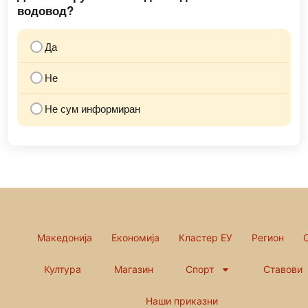
водовод?
Да
Не
Не сум информиран
Македонија
Економија
Кластер ЕУ
Регион
Култура
Магазин
Спорт
Ставови
Наши приказни