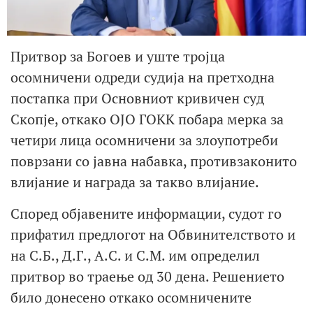
Притвор за Богоев и уште тројца
осомничени одреди судија на претходна
постапка при Основниот кривичен суд
Скопје, откако ОЈО ГОКК побара мерка за
четири лица осомничени за злоупотреби
поврзани со јавна набавка, противзаконито
влијание и награда за такво влијание.
Според објавените информации, судот го
прифатил предлогот на Обвинителството и
на С.Б., Д.Г., А.С. и С.М. им определил
притвор во траење од 30 дена. Решението
било донесено откако осомничените